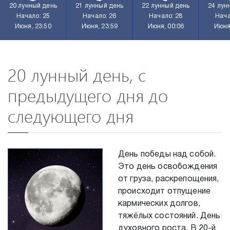
20 лунный день
21 лунный день
22 лунный день
24 лун
Начало: 25
Начало: 26
Начало: 28
Нача
Июня, 23:50
Июня, 23:59
Июня, 00:06
Июня
20 лунный день, с
предыдущего дня до
следующего дня
День победы над собой.
Это день освобождения
от груза, раскрепощения,
происходит отпущение
кармических долгов,
тяжёлых состояний. День
духовного роста. В 20-й