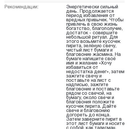
Рекомендации:
Энергетически сильный
день. Продолжается
период избавления от
вредных привычек. Чтобы
привлечь в свою жизнь
богатство, благополучие,
достаток - совершите
небольшой ритуал. Для
этого возьмите кусочек
пирита, зелёную свечу,
чистый лист бумаги и
благовоние жасмина. На
бумаге напишите своё
имя и желание «Хочу
избавиться от
недостатка денег», затем
зажгите свечу и
поставьте на лист с
надписью, зажгите
благовоние и поставьте
рядом со свечой, на
бумагу, около свечи и
благовония положите
кусочек пирита. Дайте
свече и благовонию
догореть до конца.
Затем заверните пирит в
этот лист бумаги и носите
с собой, как талисман.