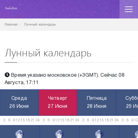
Главная
Лунный календарь
Лунный календарь
Время указано московское (+3GMT). Сейчас 08
Августа, 17:11
Среда
Четверг
Пятница
Субб
26 Июня
27 Июня
28 Июня
29 И
3
6
9
12
15
18
21
24
3
6
9
12
15
18
21
24
3
6
9
12
15
18
21
24
3
6
9
1