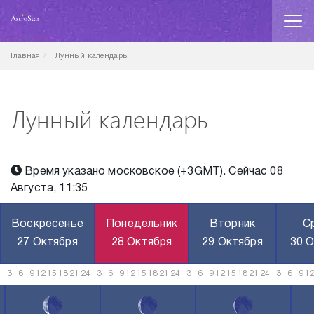
Главная
Лунный календарь
Лунный календарь
Время указано московское (+3GMT). Сейчас 08
Августа, 11:35
Воскресенье
Понедельник
Вторник
С
27 Октября
28 Октября
29 Октября
30 
3
6
9
12
15
18
21
24
3
6
9
12
15
18
21
24
3
6
9
12
15
18
21
24
3
6
9
1