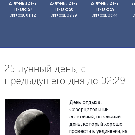
25 лунный день
26 лунный день
27 лунный день
2
Начало: 27
Начало: 28
Начало: 29
Октября, 01:12
Октября, 02:29
Октября, 03:44
О
25 лунный день, с
предыдущего дня до 02:29
День отдыха.
Созерцательный,
спокойный, пассивный
день, который хорошо
провести в уединении, на