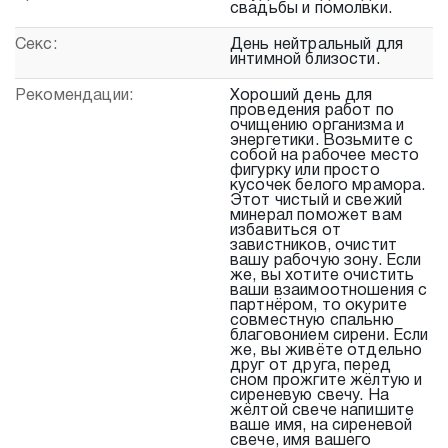
свадьбы и помолвки.
Секс:
День нейтральный для
интимной близости.
Рекомендации:
Хороший день для
проведения работ по
очищению организма и
энергетики. Возьмите с
собой на рабочее место
фигурку или просто
кусочек белого мрамора.
Этот чистый и свежий
минерал поможет вам
избавиться от
завистников, очистит
вашу рабочую зону. Если
же, вы хотите очистить
ваши взаимоотношения с
партнёром, то окурите
совместную спальню
благовонием сирени. Если
же, вы живёте отдельно
друг от друга, перед
сном прожгите жёлтую и
сиреневую свечу. На
жёлтой свече напишите
ваше имя, на сиреневой
свече, имя вашего