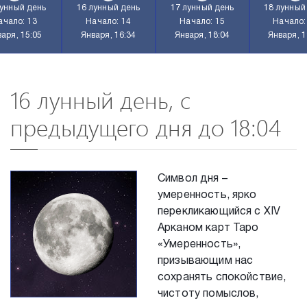
лунный день
16 лунный день
17 лунный день
18 лунный
ачало: 13
Начало: 14
Начало: 15
Начало:
аря, 15:05
Января, 16:34
Января, 18:04
Января, 1
16 лунный день, с
предыдущего дня до 18:04
Символ дня –
умеренность, ярко
перекликающийся с XIV
Арканом карт Таро
«Умеренность»,
призывающим нас
сохранять спокойствие,
чистоту помыслов,