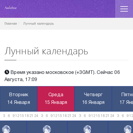
Главная
Лунный календарь
Лунный календарь
Время указано московское (+3GMT). Сейчас 06
Августа, 17:09
Вторник
Среда
Четверг
Пятн
14 Января
15 Января
16 Января
17 Ян
3
6
9
12
15
18
21
24
3
6
9
12
15
18
21
24
3
6
9
12
15
18
21
24
3
6
9
1