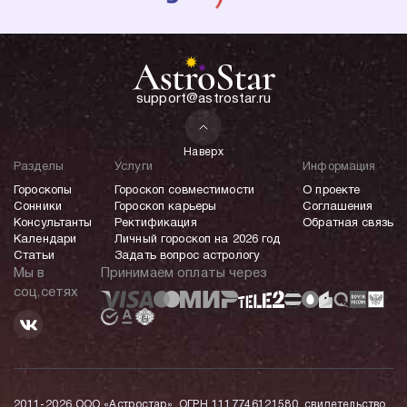
support@astrostar.ru
Наверх
Разделы
Услуги
Информация
Гороскопы
Гороскоп совместимости
О проекте
Сонники
Гороскоп карьеры
Соглашения
Консультанты
Ректификация
Обратная связь
Календари
Личный гороскоп на 2026 год
Статьи
Задать вопрос астрологу
Мы в
Принимаем оплаты через
соц.сетях
2011-2026 ООО «Астростар», ОГРН 1117746121580, свидетельство