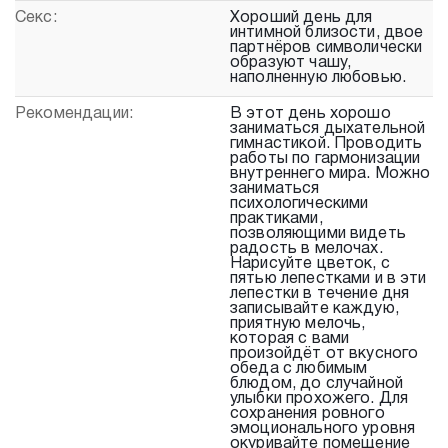
Секс:
Хороший день для
интимной близости, двое
партнёров символически
образуют чашу,
наполненную любовью.
Рекомендации:
В этот день хорошо
заниматься дыхательной
гимнастикой. Проводить
работы по гармонизации
внутреннего мира. Можно
заниматься
психологическими
практиками,
позволяющими видеть
радость в мелочах.
Нарисуйте цветок, с
пятью лепестками и в эти
лепестки в течение дня
записывайте каждую,
приятную мелочь,
которая с вами
произойдёт от вкусного
обеда с любимым
блюдом, до случайной
улыбки прохожего. Для
сохранения ровного
эмоционального уровня
окуривайте помещение