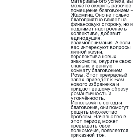
материального успеха, вы
можете окурить рабочее
помещение благовонием –
Жасмина. Оно не только
благоприятно влияет на
финансовую сторону, но и
поднимет настроение в
коллективе, добавит
единодушия,
взаимопонимания. А если
вас интересуют вопросы
личной жизни,
перспектива новых
знакомств, окурите свою
спальню и ванную
комнату благовонием
Розы. Этот прекрасный
запах, приведёт к Вам
нового избранника и
придаст вашему образу
романтичность и
утончённость.
Используйте сегодня
благовония, они помогут
решить множество
проблем. Начальство в
этот период может
превышать свои
полномочия, появляется
приказной тон.