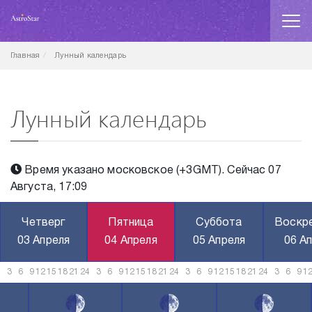
Главная
Лунный календарь
Лунный календарь
Время указано московское (+3GMT). Сейчас 07
Августа, 17:09
Четверг
Пятница
Суббота
Воскр
03 Апреля
04 Апреля
05 Апреля
06 А
3
6
9
12
15
18
21
24
3
6
9
12
15
18
21
24
3
6
9
12
15
18
21
24
3
6
9
1