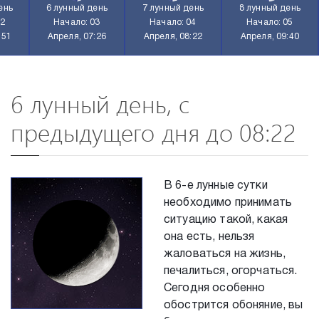
ень
6 лунный день
7 лунный день
8 лунный день
02
Начало: 03
Начало: 04
Начало: 05
:51
Апреля, 07:26
Апреля, 08:22
Апреля, 09:40
6 лунный день, с
предыдущего дня до 08:22
В 6-е лунные сутки
необходимо принимать
ситуацию такой, какая
она есть, нельзя
жаловаться на жизнь,
печалиться, огорчаться.
Сегодня особенно
обострится обоняние, вы