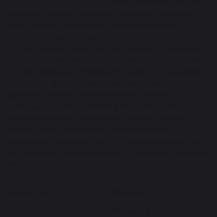
себе агрессию. Это день
покаяния. Начинается период активного убывания
Луны, на спад также идет и энергия в космосе. В
такие периоды, все валится из рук. Но винить себя
тут не в чем. Вы существо неотрывное от космоса и
просто подвластны его периодам спада и подъёма.
К этому периоду необходимо подойти с ощущением
того, что в предыдущий лунный месяц вы все
сделали, что было в ваших силах и сделали
правильно. И теперь, можете спокойно уделить
время пассивному созерцанию. Начальство в этот
период может превышать свои полномочия,
появляется приказной тон со стороны руководства.
Постарайтесь воздержаться от общения с сильными
мира сего.
Начало лунного дня:
08 Июня, 00:53
Окончание лунного дня:
09 Июня, 01:00