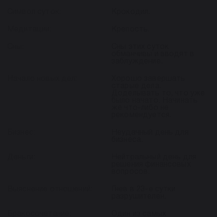
Символ суток:
Крокодил.
Медитации:
Крепость.
Сны:
Сны этих суток
обманчивы и вводят в
заблуждение.
Начало новых дел:
Хорошо завершать
старые дела.
Доделывать то, что уже
было начато. Начинать
же что-либо не
рекомендуется.
Бизнес:
Неудачный день для
бизнеса.
Деньги:
Нейтральный день для
решения финансовых
вопросов.
Выяснение отношений:
Гнев в 23-е сутки
разрушителен.
Бракосочетание:
Один из самых