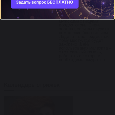
Можно проводить
работы связанные именно
с мужскими сферами
жизни: работа, карьера,
финансы. И работать с
мужскими стихиями:
воздух, огонь. Очень
хорошо, если вы окурите
помещение благовонием
Ладана – оно придаст сил
тому месту, где будет
зажжено. День
использования малахита –
этот сильный камень,
работать с которым
необходимо аккуратно.
Календарь стрижек