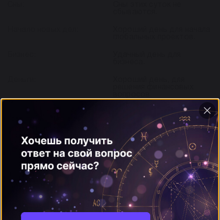
Сны:
Сны этих суток не
сбываются.
Начало новых дел:
Хороший день для начала
глобальных проектов.
Бизнес:
Удачный день для
бизнеса.
Деньги:
Хороший день, для
решения финансовых
вопросов.
Выяснение отношений:
Ссоры сегодня
неуместны.
Бракосочетание:
Лучше перенести
бракосочетание или
помолвку.
Секс:
Один из лучших дней
лунного месяца для
интимной близости.
Рекомендации:
Сильный и мощный день
высвобождения активной
мужской энергетики.