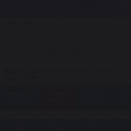
Главная
Лунный календарь
Лунный календарь
Время указано московское (+3GMT). Сейчас 06
Августа, 08:51
Понедельник
Вторник
Среда
Чет
08 Июня
09 Июня
10 Июня
11 
3
6
9
12
15
18
21
24
3
6
9
12
15
18
21
24
3
6
9
12
15
18
21
24
3
6
9
1