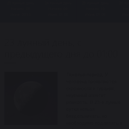
23 лунный день
24 лунный день
25 лунный день
26 лу
Начало: 08
Начало: 09
Начало: 10
Нач
Июня, 00:53
Июня, 01:00
Июня, 01:06
Июн
23 лунный день, с
предыдущего дня до 01:00
Тяжёлый период. У
человека проявляются
склонности к тирании,
неуёмный аппетит,
ревность. В 23-е лунные
сутки нельзя
бездельничать, но
необходимо подавлять в