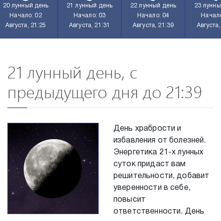
20 лунный день
21 лунный день
22 лунный день
23 лунны
Начало: 02
Начало: 03
Начало: 04
Начало
Августа, 21:25
Августа, 21:31
Августа, 21:39
Августа,
21 лунный день, с
предыдущего дня до 21:39
День храбрости и
избавления от болезней.
Энергетика 21-х лунных
суток придаст вам
решительности, добавит
уверенности в себе,
повысит
ответственности. День