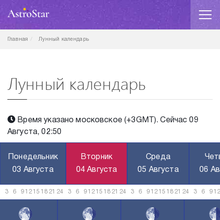
Главная
Лунный календарь
Лунный календарь
Время указано московское (+3GMT). Сейчас 09
Августа, 02:50
Понедельник
Вторник
Среда
Чет
03 Августа
04 Августа
05 Августа
06 Ав
3
6
9
12
15
18
21
24
3
6
9
12
15
18
21
24
3
6
9
12
15
18
21
24
3
6
9
1