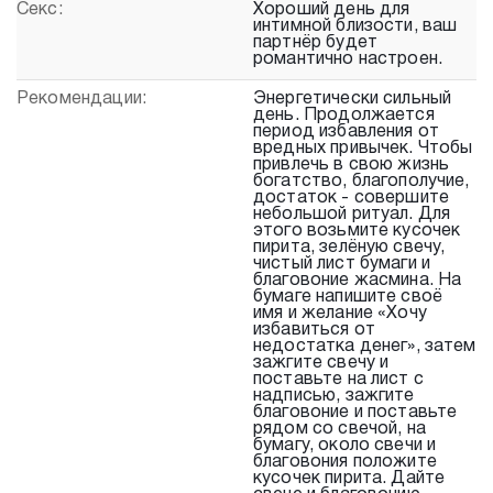
Секс:
Хороший день для
интимной близости, ваш
партнёр будет
романтично настроен.
Рекомендации:
Энергетически сильный
день. Продолжается
период избавления от
вредных привычек. Чтобы
привлечь в свою жизнь
богатство, благополучие,
достаток - совершите
небольшой ритуал. Для
этого возьмите кусочек
пирита, зелёную свечу,
чистый лист бумаги и
благовоние жасмина. На
бумаге напишите своё
имя и желание «Хочу
избавиться от
недостатка денег», затем
зажгите свечу и
поставьте на лист с
надписью, зажгите
благовоние и поставьте
рядом со свечой, на
бумагу, около свечи и
благовония положите
кусочек пирита. Дайте