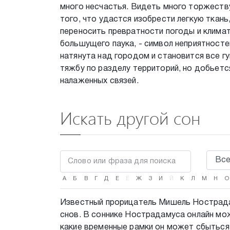
много несчастья. Видеть много торжеству
того, что удастся изобрести легкую ткан
переносить превратности погоды и климат
большущего паука, - символ неприятносте
натянута над городом и становится все гу
тяжбу по разделу территорий, но добьетс
налаженных связей.
Искать другой сон
А
Б
В
Г
Д
Е
Ё
Ж
З
И
Й
К
Л
М
Н
О
Известный прорицатель Мишель Нострада
снов. В соннике Нострадамуса онлайн мож
какие временные рамки он может сбыться