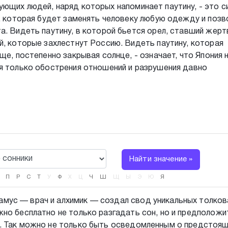
ющих людей, наряд которых напоминает паутину, - это 
ь, которая будет заменять человеку любую одежду и позв
а. Видеть паутину, в которой бьется орел, ставший жерт
й, которые захлестнут Россию. Видеть паутину, которая
ще, постепенно закрывая солнце, - означает, что Япония 
я только обострения отношений и разрушения давно
Найти значение »
П
Р
С
Т
У
Ф
Х
Ц
Ч
Ш
Щ
Ы
Э
Ю
Я
мус — врач и алхимик — создал свод уникальных толков
но бесплатно не только разгадать сон, но и предположит
. Так можно не только быть осведомленным о предстоя