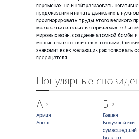
переменах, но и нейтрализовать негативно
предсказания и начать движение в нужно
проигнорировать труды этого великого п
множество важных исторических событий,
мировых войн, создание атомной бомбы и 
многие считают наиболее точными, близки
знакомит всех желающих растолковать сон
прорицателя.
Популярные сновиде
А
Б
2
3
Армия
Башня
Ангел
Безумный или
сумасшедший
Болото