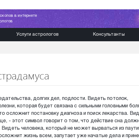
скопов в интернете
ологов
Услуги астрологов
Консультанты
страдамуса
едательства, долгих дел, подлости. Видеть потолок,
олезни, которая будет связана с сильными головными бол
что осложнит постановку диагноза и поиск лекарства. Ви
це, - этот символ говорит о том, что действие сна долж
. Видеть человека, который не может вырваться из паути
осложнит жизнь всем, запутает уже начатые дела и прин