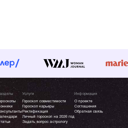
азделы
Услуги
Информация
ороскопы
Гороскоп совместимости
О проекте
онники
Гороскоп карьеры
Соглашения
онсультанты
Ректификация
Обратная связь
алендари
Личный гороскоп на 2026 год
татьи
Задать вопрос астрологу