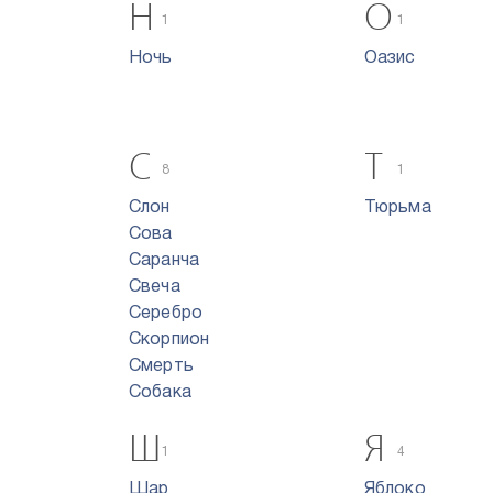
Н
О
1
1
Ночь
Оазис
С
Т
8
1
Слон
Тюрьма
Сова
Саранча
Свеча
Серебро
Скорпион
Смерть
Собака
Ш
Я
1
4
Шар
Яблоко