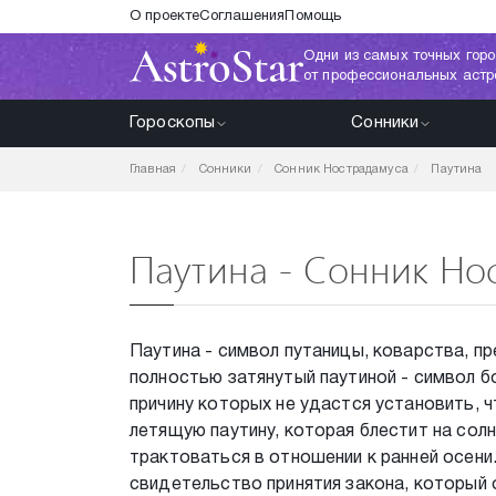
О проекте
Соглашения
Помощь
Одни из самых точных горо
от профессиональных астр
Гороскопы
Сонники
Главная
Сонники
Сонник Нострадамуса
Паутина
Паутина - Сонник Но
Паутина - символ путаницы, коварства, пр
полностью затянутый паутиной - символ б
причину которых не удастся установить, 
летящую паутину, которая блестит на солн
трактоваться в отношении к ранней осени
свидетельство принятия закона, который 