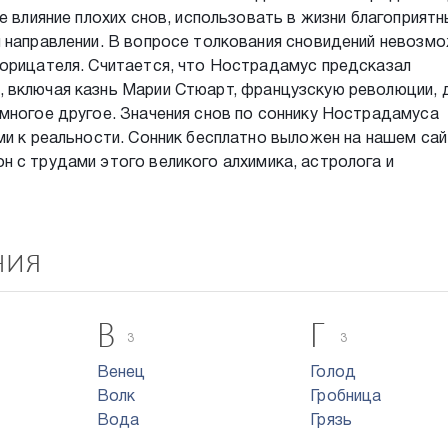
е влияние плохих снов, использовать в жизни благоприят
м направлении. В вопросе толкования сновидений невозм
рорицателя. Считается, что Нострадамус предсказал
 включая казнь Марии Стюарт, французскую революции, 
многое другое. Значения снов по соннику Нострадамуса
ми к реальности. Сонник бесплатно выложен на нашем сай
 с трудами этого великого алхимика, астролога и
ния
В
Г
3
3
Венец
Голод
Волк
Гробница
Вода
Грязь