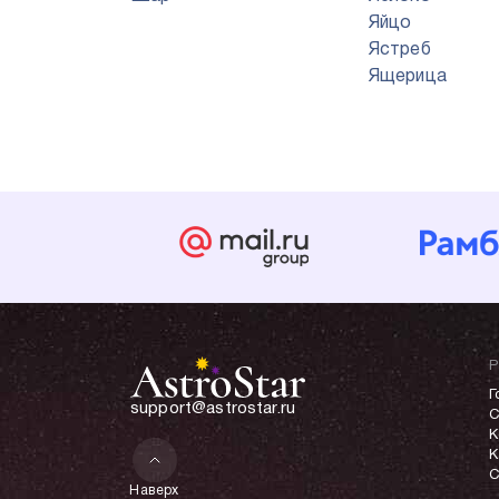
Яйцо
Ястреб
Ящерица
Р
Г
support@astrostar.ru
С
К
К
С
Наверх