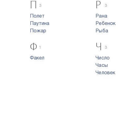
П
Р
3
3
Полет
Рана
Паутина
Ребенок
Пожар
Рыба
Ф
Ч
1
3
Факел
Число
Часы
Человек