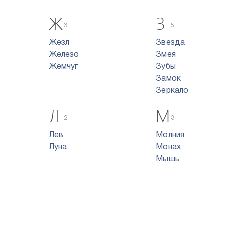
Ж
З
3
5
Жезл
Звезда
Железо
Змея
Жемчуг
Зубы
Замок
Зеркало
Л
М
2
3
Лев
Молния
Луна
Монах
Мышь