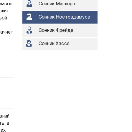
символ
Сонник Миллера
олит
Сонник Нострадамуса
вой
Сонник Фрейда
начнет
Сонник Хассе
аний
ь, в
щих