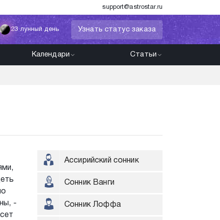
support@astrostar.ru
Узнать статус заказа
23 лунный день
Календари
Статьи
Ассирийский сонник
ями,
деть
Сонник Ванги
но
ны, -
Сонник Лоффа
есет