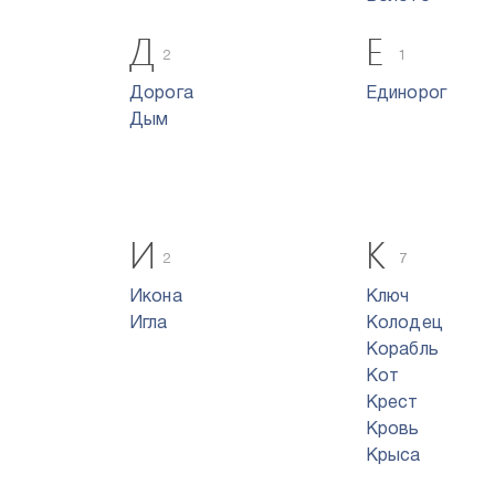
Д
Е
2
1
Дорога
Единорог
Дым
И
К
2
7
Икона
Ключ
Игла
Колодец
Корабль
Кот
Крест
Кровь
Крыса