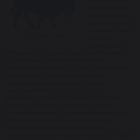
1984, 1996Знак
доброй дружбы -
яркий воздушный
змей;Знак веселой
компании - новая
1972, 1984, 1996
луна;Знак
развивающего
соперничества - жаркое солнце;Знак бесполезного
противостояния - кобра;Время расцвета -
лето;Благоприятные числа - 10, 22, 34;Профессии в
прошлых жизнях - воин, горный проводник,
странствующий актер, кузнец, точильщик
камня.Черный буйвол действует открыто и
прямолинейно, оставляя окольные пути и уловки
слабакам. Он не любит запутанные ситуации,
состояние неведения, поэтому предпочитает сразу
расставлять все точки над i. В сексуальных
отношениях люди этого знака привыкли
доминировать, демонстрировать свою силу. Черный