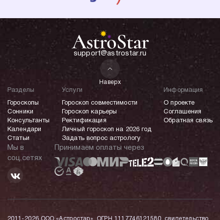
support@astrostar.ru
Наверх
Разделы
Услуги
Информация
Гороскопы
Гороскоп совместимости
О проекте
Сонники
Гороскоп карьеры
Соглашения
Консультанты
Ректификация
Обратная связь
Календари
Личный гороскоп на 2026 год
Статьи
Задать вопрос астрологу
Мы в
Принимаем оплаты через
соц.сетях
2011-2026 ООО «Астростар», ОГРН 1117746121580, свидетельство