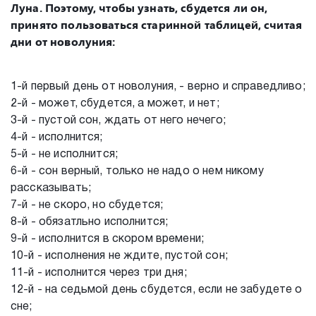
Луна. Поэтому, чтобы узнать, сбудется ли он,
принято пользоваться старинной таблицей, считая
дни от новолуния:
1-й первый день от новолуния, - верно и справедливо;
2-й - может, сбудется, а может, и нет;
3-й - пустой сон, ждать от него нечего;
4-й - исполнится;
5-й - не исполнится;
6-й - сон верный, только не надо о нем никому
рассказывать;
7-й - не скоро, но сбудется;
8-й - обязатльно исполнится;
9-й - исполнится в скором времени;
10-й - исполнения не ждите, пустой сон;
11-й - исполнится через три дня;
12-й - на седьмой день сбудется, если не забудете о
сне;