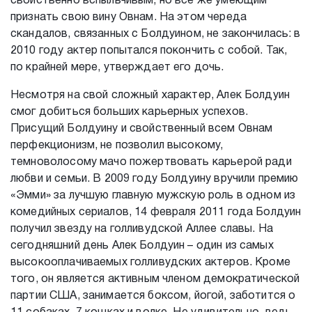
свойственно вспыльчивым, но все же умеющим
признать свою вину Овнам. На этом череда
скандалов, связанных с Болдуином, не закончилась: в
2010 году актер попытался покончить с собой. Так,
по крайней мере, утверждает его дочь.
Несмотря на свой сложный характер, Алек Болдуин
смог добиться больших карьерных успехов.
Присущий Болдуину и свойственный всем Овнам
перфекционизм, не позволил высокому,
темноволосому мачо пожертвовать карьерой ради
любви и семьи. В 2009 году Болдуину вручили премию
«Эмми» за лучшую главную мужскую роль в одном из
комедийных сериалов, 14 февраля 2011 года Болдуин
получил звезду на голливудской Аллее славы. На
сегодняшний день Алек Болдуин – один из самых
высокооплачиваемых голливудских актеров. Кроме
того, он является активным членом демократической
партии США, занимается боксом, йогой, заботится о