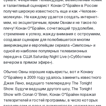
бумаги. Фееричный телеведущий, великолепный комик
и талантливый сценарист Конан О"Брайен в России
получил широкую известность еще и как «Человек-
молекула». Не каждому удается создать интернет-
мем, но эксцентричным, ярким Овнам и не такое по
плечу! Конан О"Брайен, сочетающий трудолюбие,
стремление к успеху, жажду внимания с остроумием,
создавал сценарии для полюбившегося многим
американцам и европейцам сериала «Симпсоны» и
одной из наиболее популярных телевизионных
передач в США Saturday Night Live («Субботним
вечером в прямом эфире»).
Обычно Овны хорошие карьеристы, вот и Конану
О"Брайену в 2009 году удалось заменить известного
Джея Лено, ведущего телепередачу The Tonight
Show. Будучи ведущим другого шоу, The Tonight
Show with Conan O’Brien, Конан О"Брайен поражал
телезрителей и гостей программы, в число которых