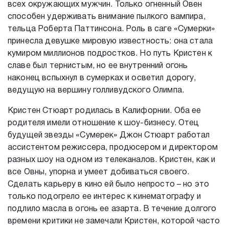
всех окружающих мужчин. Только огненный Овен
способен удерживать внимание пылкого вампира,
тельца Роберта Паттинсона. Роль в саге «Сумерки»
принесла девушке мировую известность: она стала
кумиром миллионов подростков. Но путь Кристен к
славе был тернистым, но ее внутренний огонь
наконец вспыхнул в сумерках и осветил дорогу,
ведущую на вершину голливудского Олимпа.
Кристен Стюарт родилась в Калифорнии. Оба ее
родителя имели отношение к шоу-бизнесу. Отец
будущей звезды «Сумерек» Джон Стюарт работал
ассистентом режиссера, продюсером и директором
разных шоу на одном из телеканалов. Кристен, как и
все Овны, упорна и умеет добиваться своего.
Сделать карьеру в кино ей было непросто – но это
только подогрело ее интерес к кинематографу и
подлило масла в огонь ее азарта. В течение долгого
времени критики не замечали Кристен, которой часто