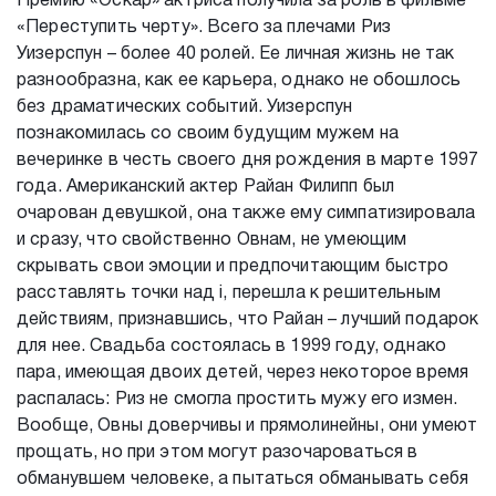
Премию «Оскар» актриса получила за роль в фильме
«Переступить черту». Всего за плечами Риз
Уизерспун – более 40 ролей. Ее личная жизнь не так
разнообразна, как ее карьера, однако не обошлось
без драматических событий. Уизерспун
познакомилась со своим будущим мужем на
вечеринке в честь своего дня рождения в марте 1997
года. Американский актер Райан Филипп был
очарован девушкой, она также ему симпатизировала
и сразу, что свойственно Овнам, не умеющим
скрывать свои эмоции и предпочитающим быстро
расставлять точки над i, перешла к решительным
действиям, признавшись, что Райан – лучший подарок
для нее. Свадьба состоялась в 1999 году, однако
пара, имеющая двоих детей, через некоторое время
распалась: Риз не смогла простить мужу его измен.
Вообще, Овны доверчивы и прямолинейны, они умеют
прощать, но при этом могут разочароваться в
обманувшем человеке, а пытаться обманывать себя