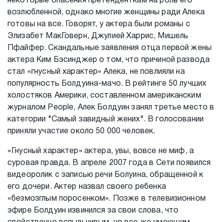
некоторые опасения претенденткам на роль его
возлюбленной, однако многие женщины ради Алека
готовы на все. Говорят, у актера были романы с
Элизабет МакГоверн, Джулией Харрис, Мишель
Пфайфер. Скандальные заявления отца первой жены
актера Ким Бэсинджер о том, что причиной развода
стал «гнусный характер» Алека, не повлияли на
популярность Болдуина-мачо. В рейтинге 50 лучших
холостяков Америки, составленном американским
журналом People, Алек Болдуин занял третье место в
категории "Самый завидный жених". В голосовании
приняли участие около 50 000 человек.
«Гнусный характер» актера, увы, вовсе не миф, а
суровая правда. В апреле 2007 года в Сети появился
видеоролик с записью речи Болуина, обращенной к
его дочери. Актер назвал своего ребенка
«безмозглым поросенком». Позже в телевизионном
эфире Болдуин извинился за свои слова, что