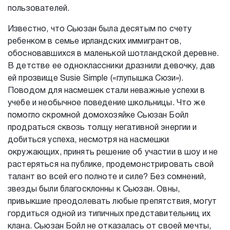
пользователей.
Известно, что Сьюзан была десятым по счету
ребенком в семье ирландских иммигрантов,
обосновавшихся в маленькой шотландской деревне.
В детстве ее одноклассники дразнили девочку, дав
ей прозвище Susie Simple («глупышка Сюзи»).
Поводом для насмешек стали неважные успехи в
учебе и необычное поведение школьницы. Что же
помогло скромной домохозяйке Сьюзан Бойл
продраться сквозь толщу негативной энергии и
добиться успеха, несмотря на насмешки
окружающих, принять решение об участии в шоу и не
растеряться на публике, продемонстрировать свой
талант во всей его полноте и силе? Без сомнений,
звезды были благосклонны к Сьюзан. Овны,
привыкшие преодолевать любые препятствия, могут
гордиться одной из типичных представительниц их
клана. Сьюзан Бойл не отказалась от своей мечты,