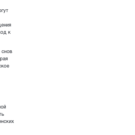
огут
дения
ход к
 снов
орая
ское
ной
ть
енских