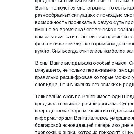
предшественниками каких-либо событий. О
Ванге толкуются многогранно, то есть 
разнообразных ситуациях с помощью мног
возможность проникать в самую суть про
именно во время сна человеческое сознан
нам из космоса и становиться причиной но
фантастический мир, которым каждый чело
нужно. Сны всегда считались наиболее з
В сны Ванга вкладывала особый смысл. Сн
минувшего, не только переживания, эмоции
правильно расшифровав которые можно уз
сновидца, но и в жизнях его близких и род
Толкование снов по Ванге имеет один нед
предсказательница расшифровала. Сущес
посредством сбора мозаики из отдельных 
информаторами Ванги являлись умершие л
болгарской ясновидящей теперь изо дня 
тревожные знаки, которые приходят к ним