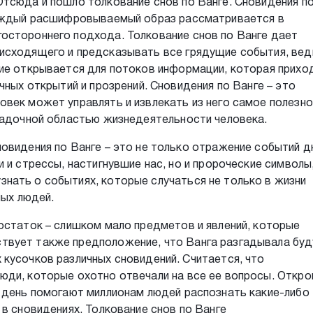
тсюда и пошло толкование снов по Ванге. Сновидения п
каждый расшифровываемый образ рассматривается в
остороннего подхода. Толкование снов по Ванге дает
исходящего и предсказывать все грядущие события, вед
ие открывается для потоков информации, которая прихо
чных открытий и прозрений. Сновидения по Ванге – это
век может управлять и извлекать из него самое полезно
агадочной областью жизнедеятельности человека.
овидения по Ванге – это не только отражение событий д
 и стрессы, настигнувшие нас, но и пророческие символы
нать о событиях, которые случаться не только в жизни
ных людей.
остаток – слишком мало предметов и явлений, которые
твует также предположение, что Ванга разгадывала бу
кусочков различных сновидений. Считается, что
юди, которые охотно отвечали на все ее вопросы. Откро
в день помогают миллионам людей распознать какие-либо
 в сновидениях. Толкование снов по Ванге