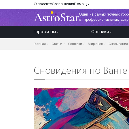
О проекте
Соглашения
Помощь
Одни из самых точных горо
от профессиональных астр
Гороскопы
Сонники
Главная
Статьи
Сонники
Мир снов
Сновидения 
Сновидения по Ванге