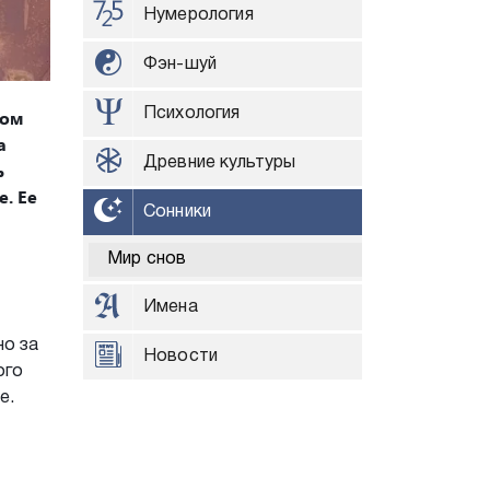
Нумерология
Фэн-шуй
шом
Психология
а
Древние культуры
ь
е. Ее
Сонники
Мир снов
Имена
но за
Новости
ого
е.