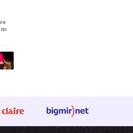
все
 по