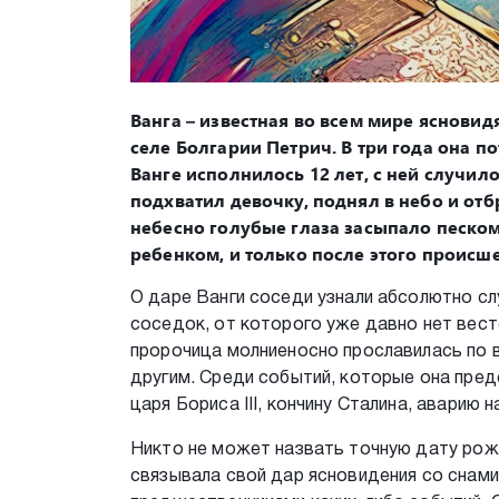
Ванга – известная во всем мире ясновид
селе Болгарии Петрич. В три года она по
Ванге исполнилось 12 лет, с ней случил
подхватил девочку, поднял в небо и отб
небесно голубые глаза засыпало песком
ребенком, и только после этого происш
О даре Ванги соседи узнали абсолютно сл
соседок, от которого уже давно нет вест
пророчица молниеносно прославилась по в
другим. Среди событий, которые она пред
царя Бориса III, кончину Сталина, аварию 
Никто не может назвать точную дату рож
связывала свой дар ясновидения со снами