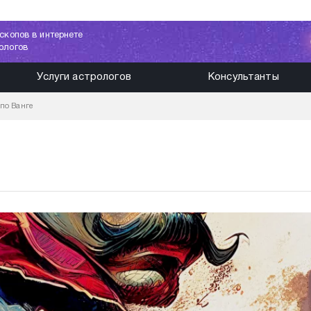
скопов в интернете
ологов
Услуги астрологов
Консультанты
по Ванге