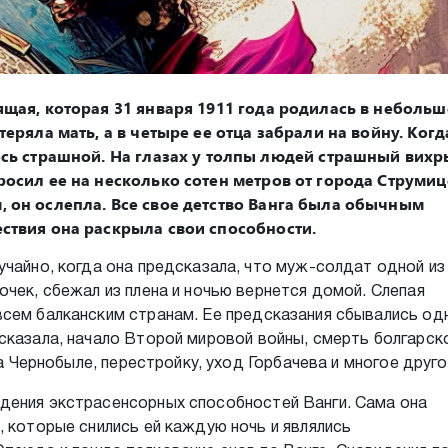
ящая, которая 31 января 1911 года родилась в неболь
теряла мать, а в четыре ее отца забрали на войну. Когд
ось страшной. На глазах у толпы людей страшный вихр
росил ее на несколько сотен метров от города Струмиц
, он ослепла. Все свое детство Ванга была обычным
ествия она раскрыла свои способности.
учайно, когда она предсказала, что муж-солдат одной из
очек, сбежал из плена и ночью вернется домой. Слепая
сем балканским странам. Ее предсказания сбывались од
сказала, начало Второй мировой войны, смерть болгарск
на Чернобыле, перестройку, уход Горбачева и многое друго
дения экстрасенсорных способностей Ванги. Сама она
, которые снились ей каждую ночь и являлись