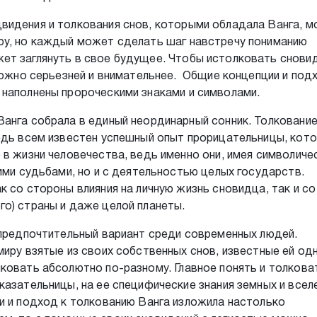
видения и толкования снов, которыми обладала Ванга, м
ру, но каждый может сделать шаг навстречу пониманию
ет заглянуть в свое будущее. Чтобы истолковать снови
 можно серьезней и внимательнее. Общие концепции и под
 наполнены пророческими знаками и символами.
анга собрала в единый неординарный сонник. Толкование
едь всем известен успешный опыт прорицательницы, кот
 в жизни человечества, ведь именно они, имея символиче
ими судьбами, но и с деятельностью целых государств.
 со стороны влияния на личную жизнь сновидца, так и со
о) страны и даже целой планеты.
 предпочтительный вариант среди современных людей.
миру взятые из своих собственных снов, известные ей од
ковать абсолютно по-разному. Главное понять и толкова
казательницы, на ее специфические знания земных и всел
и и подход к толкованию Ванга изложила настолько