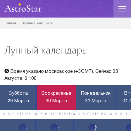
Главная
Лунный календарь
Лунный календарь
Время указано московское (+3GMT). Сейчас 08
Августа, 01:00
Суббота
Воскресенье
Понедельник
Вт
29 Марта
30 Марта
31 Марта
01 
3
6
9
12
15
18
21
24
3
6
9
12
15
18
21
24
3
6
9
12
15
18
21
24
3
6
9
1