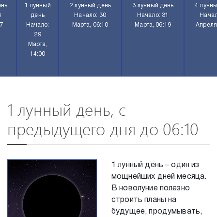
ень
1 лунный
2 лунный день
3 лунный день
4 лунн
8
день
Начало: 30
Начало: 31
Начал
57
Начало:
Марта, 06:10
Марта, 06:19
Апреля
29
Марта,
14:00
1 лунный день, с
предыдущего дня до 06:10
1 лунный день – один из
мощнейших дней месяца.
В новолуние полезно
строить планы на
будущее, продумывать,