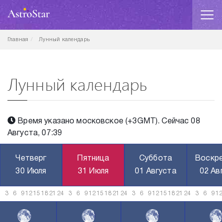
Главная
Лунный календарь
Лунный календарь
Время указано московское (+3GMT). Сейчас 08
Августа, 07:39
Четверг
Пятница
Суббота
Воскр
30 Июля
31 Июля
01 Августа
02 Ав
3
6
9
12
15
18
21
24
3
6
9
12
15
18
21
24
3
6
9
12
15
18
21
24
3
6
9
1