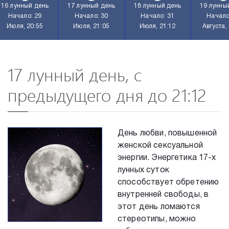
16 лунный день
17 лунный день
18 лунный день
19 лунны
Начало: 29
Начало: 30
Начало: 31
Начало
Июля, 20:55
Июля, 21:05
Июля, 21:12
Августа,
17 лунный день, с
предыдущего дня до 21:12
День любви, повышенной
женской сексуальной
энергии. Энергетика 17-х
лунных суток
способствует обретению
внутренней свободы, в
этот день ломаются
стереотипы, можно