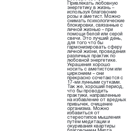
Привлекать любовную
энергетику в жизнь –
используя благовоние
розы и аметист. Можно
снимать психологические
блокировки, связанные с
личной жизнью – при
помощи белой или серой
свечи. Это лучший день,
для того что бы
гармонизировать сферу
личной жизни, проведения
различных практик по
любовной энергетике.
Украшения хорошо
носить с аметистом или
цирконием – они
прекрасно сочетаются с
17-ми лунными сутками.
Так же, хороший период,
что бы проводить
практики, направленные
на избавление от вредных
привычек, очищение
организма. Можно
избавиться от
стереотипов мышления
путём медитации и
окуривания квартиры
благовонием Мирта.