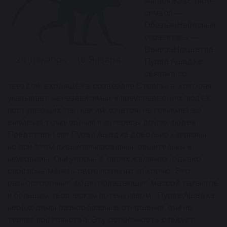
январяЖивотное-
символ —
ОбезьянНебесный
управитель —
ВенераНакшатра
28 Декабря - 10 Января
Пурва Ашадха
связана со
звездой, входящей в созвездие Стрельца, которая
указывает на независимых и преуспевающих людей,
поступающих так, как им хочется, не принимая во
внимания точку зрения и интересы других людей.
Представители Пурва Ашадха довольно капризны,
но при этом дисциплинированны, решительны и
неуловимы. Они упорны в своих желаниях, однако
способны менять свою позицию на корню. Это
разносторонние люди, обладающие массой талантов
и большим творческим потенциалом. Пурва Ашадха
необходимы разнообразные отношения, они не
терпят постоянства. Эту особенность следует