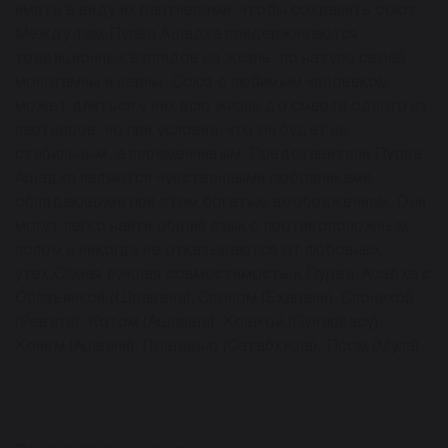
иметь в виду их партнерами, чтобы сохранить союз.
Между тем Пурва Ашадха придерживаются
традиционных взглядов на жизнь, по натуре своей
моногамны и верны. Союз с любимым человеком
может длиться у них всю жизнь до смерти одного из
партнеров, но при условии, что он будет не
стабильным, а переменчивым. Представители Пурва
Ашадха являются чувственными любовниками,
обладающими при этом богатым воображением. Они
могут легко найти общий язык с противоположным
полом и никогда не отказываются от любовных
утех.Самая лучшая совместимость к Пурва-Асадха с
Обезьянкой (Шравана), Слоном (Бхарани), Слонихой
(Ревати), Котом (Ашлеша), Кошкой (Пунарвасу),
Конем (Ашвини), Лошадью (Сатабхиша), Псом (Мула).