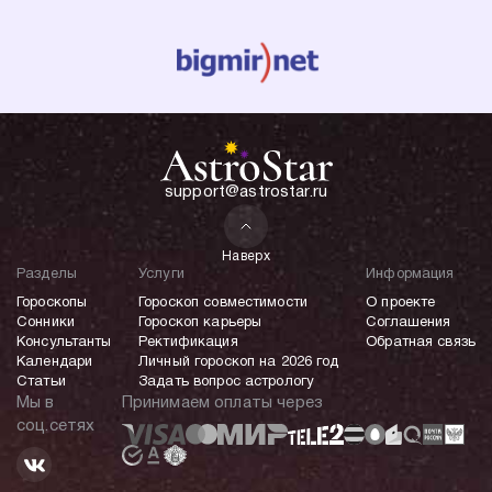
support@astrostar.ru
Наверх
Разделы
Услуги
Информация
Гороскопы
Гороскоп совместимости
О проекте
Сонники
Гороскоп карьеры
Соглашения
Консультанты
Ректификация
Обратная связь
Календари
Личный гороскоп на 2026 год
Статьи
Задать вопрос астрологу
Мы в
Принимаем оплаты через
соц.сетях