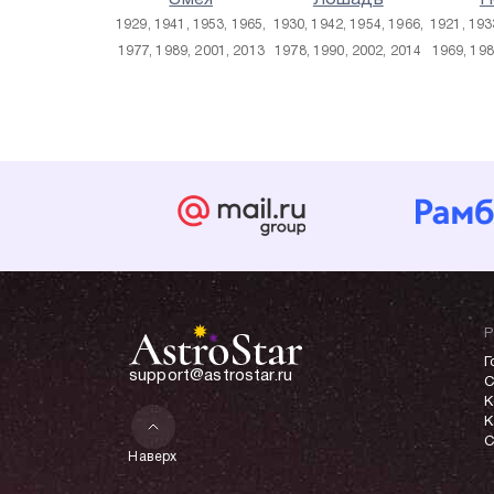
Змея
Лошадь
П
1929, 1941, 1953, 1965,
1930, 1942, 1954, 1966,
1921, 193
1977, 1989, 2001, 2013
1978, 1990, 2002, 2014
1969, 198
Р
Г
support@astrostar.ru
С
К
К
С
Наверх