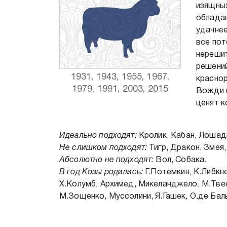
изящных
обладаю
удачнее
все пот
нерешит
решений
1931, 1943, 1955, 1967,
краснор
1979, 1991, 2003, 2015
Вожди и
ценят 
Идеально подходят:
Кролик, Кабан, Лошад
Не слишком подходят:
Тигр, Дракон, Змея,
Абсолютно не подходят:
Вол, Собака.
В год Козы родились:
Г.Потемкин, К.Либкне
X.Колумб, Архимед, Микеланджело, М.Твен
М.Зощенко, Муссолини, Я.Гашек, О.де Баль