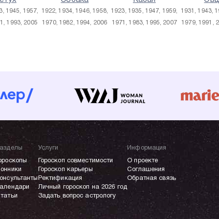
етух
Собака
Кабан
Овц
3, 1945, 1957,
1922, 1934, 1946, 1958,
1923, 1935, 1947, 1959,
1931, 1943, 1
1, 1993, 2005
1970, 1982, 1994, 2006
1971, 1983, 1995, 2007
1979, 1991, 
азделы
Услуги
Информация
ороскопы
Гороскоп совместимости
О проекте
онники
Гороскоп карьеры
Соглашения
онсультанты
Ректификация
Обратная связь
алендари
Личный гороскоп на 2026 год
татьи
Задать вопрос астрологу