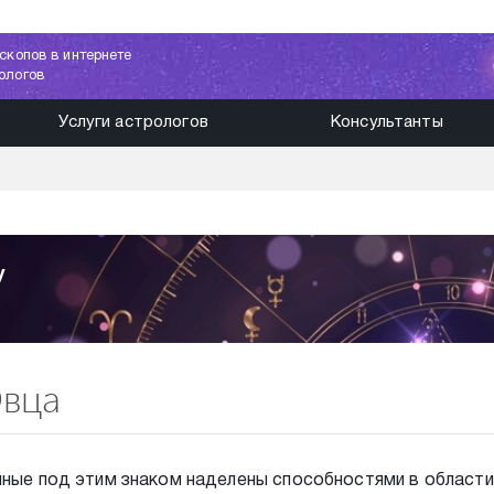
скопов в интернете
ологов
Услуги астрологов
Консультанты
Овца
ные под этим знаком наделены способностями в области