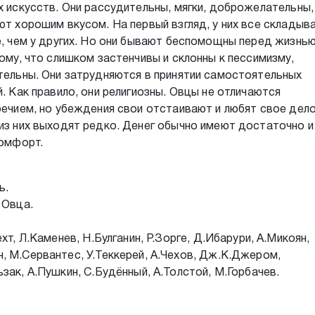
 искусств. Они рассудительны, мягки, доброжелательны,
т хорошим вкусом. На первый взгляд, у них все складыв
, чем у других. Но они бывают беспомощны перед жизнью
ому, что слишком застенчивы и склонны к пессимизму,
ельны. Они затрудняются в принятии самостоятельных
. Как правило, они религиозны. Овцы не отличаются
ечием, но убеждения свои отстаивают и любят свое дело
з них выходят редко. Денег обычно имеют достаточно и
комфорт.
ь.
 Овца.
хт, Л.Каменев, Н.Булганин, Р.Зорге, Д.Ибарури, А.Микоян,
, М.Сервантес, У.Теккерей, А.Чехов, Дж.К.Джером,
зак, А.Пушкин, С.Будённый, А.Толстой, М.Горбачев.