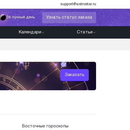
support@astrostar.ru
Узнать статус заказа
24 лунный день
Календари
Статьи
Быстрый ответ астрол
Заказать
на любой ваш вопрос
Восточные гороскопы