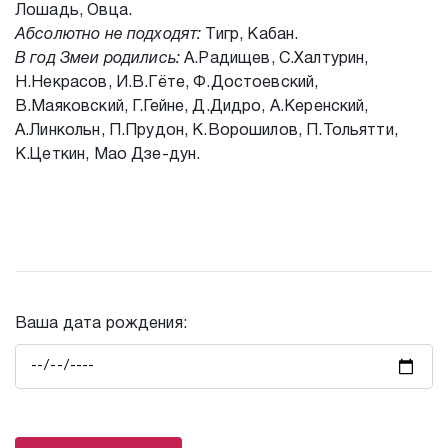
Лошадь, Овца.
Абсолютно не подходят:
Тигр, Кабан.
В год Змеи родились:
А.Радищев, С.Халтурин,
Н.Некрасов, И.В.Гёте, Ф.Достоевский,
В.Маяковский, Г.Гейне, Д.Дидро, А.Керенский,
А.Линкольн, П.Прудон, К.Ворошилов, П.Тольятти,
К.Цеткин, Мао Дзе-дун.
Ваша дата рождения: