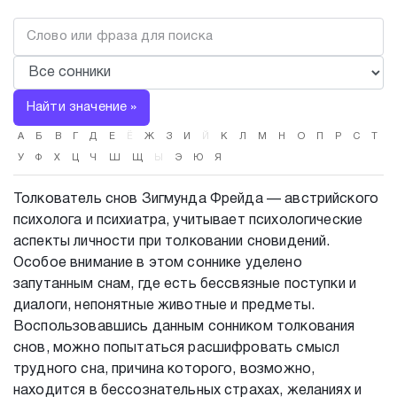
Найти значение »
А
Б
В
Г
Д
Е
Ё
Ж
З
И
Й
К
Л
М
Н
О
П
Р
С
Т
У
Ф
Х
Ц
Ч
Ш
Щ
Ы
Э
Ю
Я
Толкователь снов Зигмунда Фрейда — австрийского
психолога и психиатра, учитывает психологические
аспекты личности при толковании сновидений.
Особое внимание в этом соннике уделено
запутанным снам, где есть бессвязные поступки и
диалоги, непонятные животные и предметы.
Воспользовавшись данным сонником толкования
снов, можно попытаться расшифровать смысл
трудного сна, причина которого, возможно,
находится в бессознательных страхах, желаниях и