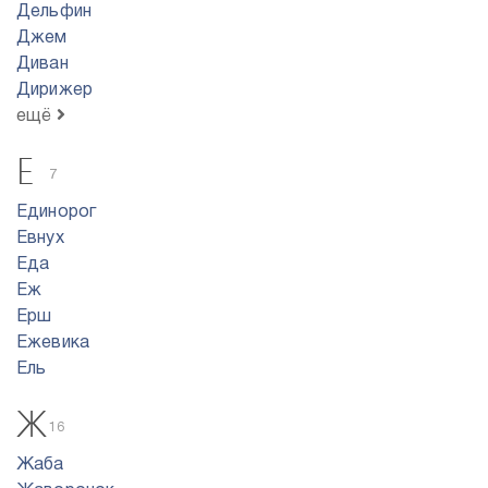
Дельфин
Джем
Диван
Дирижер
ещё
Е
7
Единорог
Евнух
Еда
Еж
Ерш
Ежевика
Ель
Ж
16
Жаба