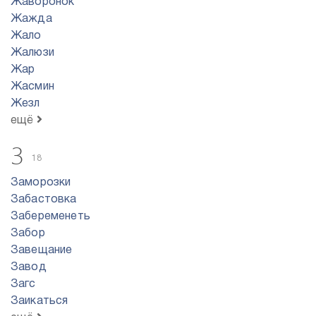
Жаворонок
Жажда
Жало
Жалюзи
Жар
Жасмин
Жезл
ещё
З
18
Заморозки
Забастовка
Забеременеть
Забор
Завещание
Завод
Загс
Заикаться