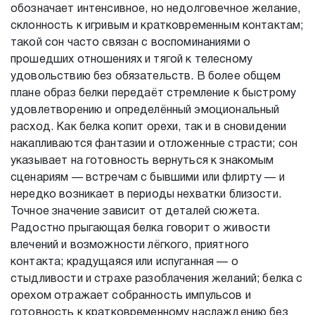
обозначает интенсивное, но недолговечное желание,
склонность к игривым и кратковременным контактам;
такой сон часто связан с воспоминаниями о
прошедших отношениях и тягой к телесному
удовольствию без обязательств. В более общем
плане образ белки передаёт стремление к быстрому
удовлетворению и определённый эмоциональный
расход. Как белка копит орехи, так и в сновидении
накапливаются фантазии и отложенные страсти; сон
указывает на готовность вернуться к знакомым
сценариям — встречам с бывшими или флирту — и
нередко возникает в периоды нехватки близости.
Точное значение зависит от деталей сюжета.
Радостно прыгающая белка говорит о живости
влечений и возможности лёгкого, приятного
контакта; крадущаяся или испуганная — о
стыдливости и страхе разоблачения желаний; белка с
орехом отражает собранность импульсов и
готовность к кратковременному наслаждению без