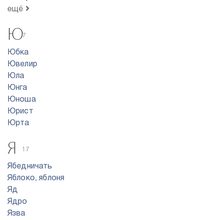
ещё
Ю
7
Юбка
Ювелир
Юла
Юнга
Юноша
Юрист
Юрта
Я
17
Ябедничать
Яблоко, яблоня
Яд
Ядро
Язва