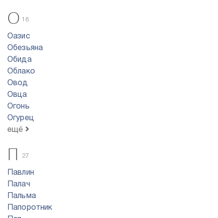
О
16
Оазис
Обезьяна
Обида
Облако
Овод
Овца
Огонь
Огурец
ещё
П
27
Павлин
Палач
Пальма
Папоротник