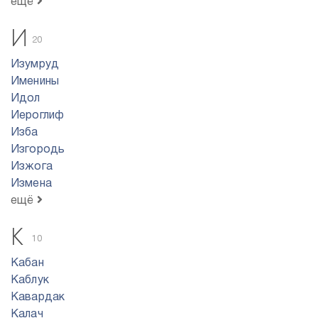
ещё
И
20
Изумруд
Именины
Идол
Иероглиф
Изба
Изгородь
Изжога
Измена
ещё
К
10
Кабан
Каблук
Кавардак
Калач