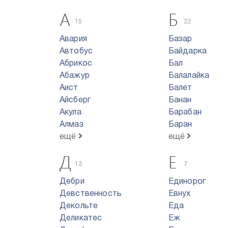
А
Б
15
22
Авария
Базар
Автобус
Байдарка
Абрикос
Бал
Абажур
Балалайка
Аист
Балет
Айсберг
Банан
Акула
Барабан
Алмаз
Баран
ещё
ещё
Д
Е
13
7
Дебри
Единорог
Девственность
Евнух
Декольте
Еда
Деликатес
Еж