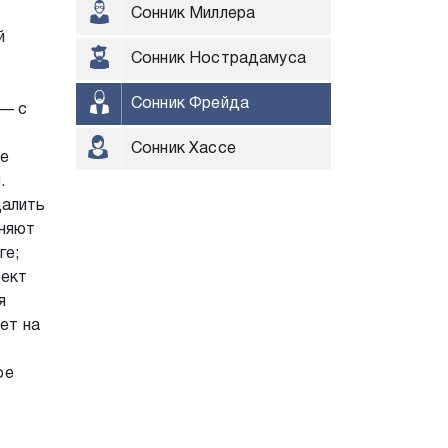
Сонник Миллера
й
Сонник Нострадамуса
Сонник Фрейда
 — с
Сонник Хассе
не
.
далить
сняют
ге;
фект
я
ет на
ое