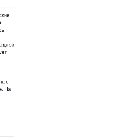
ские
м
сь
 одной
ует
на с
е. На