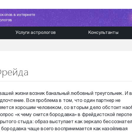
скопов в интернете
ологов
Услуги астрологов
Консультанты
Фрейда
 вашей жизни возник банальный любовный треугольник. И 
дпочтение. Вся проблема в том, что один партнер не
вляется хорошим человеком, со вторым дело обстоит нао
опрос «к чему снится бородавка» в фрейдистской персп
крытого стыда: образ выступает как зеркало бессознате
е бородавка чаще всего воспринимается как назойливая