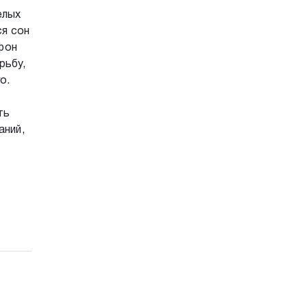
елых
я сон
фон
рьбу,
о.
ть
аний,