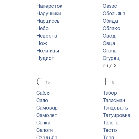
Наперсток
Оазис
Наручники
Обезьяна
Нарциссы
Обида
Небо
Облако
Невеста
Овод
Нож
Овца
Ножницы
Огонь
Нудист
Огурец
ещё
С
Т
15
9
Сабля
Табор
Сало
Талисман
Самовар
Танцевать
Самолет
Татуировка
Санки
Телега
Сапоги
Тесто
Свадьба
Трап