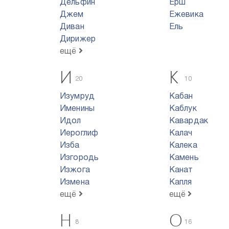
Дельфин
Ерш
Джем
Ежевика
Диван
Ель
Дирижер
ещё
И
К
20
10
Изумруд
Кабан
Именины
Каблук
Идол
Кавардак
Иероглиф
Калач
Изба
Калека
Изгородь
Камень
Изжога
Канат
Измена
Капля
ещё
ещё
Н
О
8
16