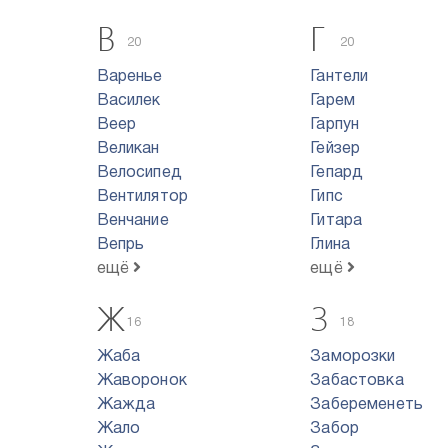
В
Г
20
20
Варенье
Гантели
Василек
Гарем
Веер
Гарпун
Великан
Гейзер
Велосипед
Гепард
Вентилятор
Гипс
Венчание
Гитара
Вепрь
Глина
ещё
ещё
Ж
З
16
18
Жаба
Заморозки
Жаворонок
Забастовка
Жажда
Забеременеть
Жало
Забор