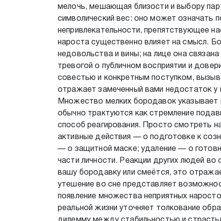
мелочь, мешающая близости и выбору пар
символический вес: оно может означать 
непривлекательности, препятствующее на
нароста существенно влияет на смысл. Б
недовольства и вины; на лице она связан
тревогой о публичном восприятии и довер
совестью и конкретным поступком, вызыв
отражает замеченный вами недостаток у 
Множество мелких бородавок указывает н
обычно трактуются как стремление подав
способ реагирования. Просто смотреть на
активные действия — о подготовке к соз
— о защитной маске; удаление — о готовн
части личности. Реакции других людей во 
вашу бородавку или смеётся, это отража
утешение во сне представляет возможнос
появление множества неприятных наросто
реальной жизни уточняет толкование обр
дилемму между стабильностью и страстью