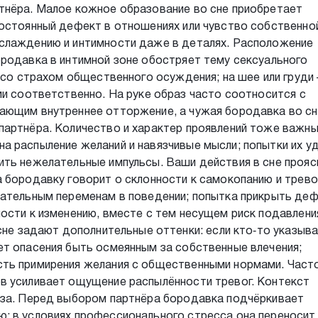
тнёра. Малое кожное образование во сне приобретает
постоянный дефект в отношениях или чувство собственно
слаждению и интимности даже в деталях. Расположение
ородавка в интимной зоне обостряет тему сексуального
а со страхом общественного осуждения; на шее или груди
ии соответственно. На руке образ часто соотносится с
ающим внутреннее отторжение, а чужая бородавка во с
партнёра. Количество и характер проявлений тоже важны
а распыление желаний и навязчивые мысли; попытки их у
ить нежелательные импульсы. Ваши действия в сне проя
 бородавку говорит о склонности к самокопанию и трево
нательным переменам в поведении; попытка прикрыть де
ости к изменению, вместе с тем несущем риск подавлени
сне задают дополнительные оттенки: если кто‑то указыва
ет опасения быть осмеянным за собственные влечения;
ть примирения желания с общественными нормами. Част
в усиливает ощущение распылённости тревог. Контекст
аза. Перед выбором партнёра бородавка подчёркивает
; в условиях профессионального стресса она переносит