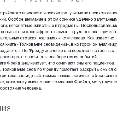
П
Р
С
Т
У
Ф
Х
Ц
Ч
Ш
Щ
Ы
Э
Ю
Я
рийского психолога и психиатра, учитывает психологиче
ний. Особое внимание в этом соннике уделено запутанны
алоги, непонятные животные и предметы. Воспользовавши
 попытаться расшифровать смысл трудного сна, причина
ательных страхах, желаниях и комплексах. Как известно,
я книга «Толкование сновидений», в которой он анализир
создаются. По Фрейду значение сна передает потаенные
арактера, а основа для сна берется из событий,
иге Фрейд анализирует, что означают сны его пациентов,
. Толкование снов по Фрейду помогает раскрыть смысл с
ри типа сновидений: осмысленные, логичные и бессвязны
е, поскольку именно они, по мнению Фрейда, могут лучше
состояние человека.
ния