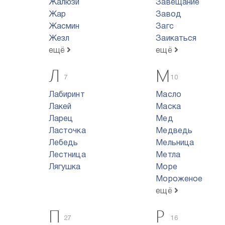
Жалюзи
Завещание
Жар
Завод
Жасмин
Загс
Жезл
Заикаться
ещё
ещё
Л
М
7
10
Лабиринт
Масло
Лакей
Маска
Ларец
Мед
Ласточка
Медведь
Лебедь
Мельница
Лестница
Метла
Лягушка
Море
Мороженое
ещё
П
Р
27
16