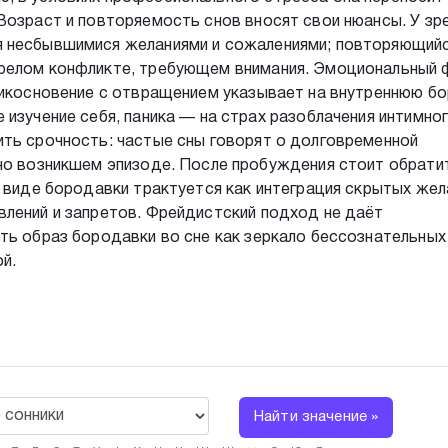
Возраст и повторяемость снов вносят свои нюансы. У зр
я несбывшимися желаниями и сожалениями; повторяющийс
арелом конфликте, требующем внимания. Эмоциональный 
рикосновение с отвращением указывает на внутреннюю бо
изучение себя, паника — на страх разоблачения интимног
ить срочность: частые сны говорят о долговременной
вно возникшем эпизоде. После пробуждения стоит обрати
и виде бородавки трактуется как интеграция скрытых жел
влений и запретов. Фрейдистский подход не даёт
ть образ бородавки во сне как зеркало бессознательных
ой.
Найти значение »