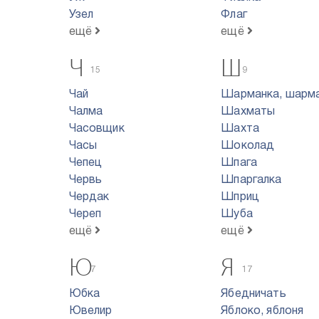
Узел
Флаг
ещё
ещё
Ч
Ш
15
9
Чай
Шарманка, шарм
Чалма
Шахматы
Часовщик
Шахта
Часы
Шоколад
Чепец
Шпага
Червь
Шпаргалка
Чердак
Шприц
Череп
Шуба
ещё
ещё
Ю
Я
7
17
Юбка
Ябедничать
Ювелир
Яблоко, яблоня