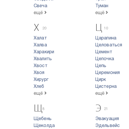
Свеча
Туман
ещё
ещё
Х
Ц
20
10
Халат
Царапина
Халва
Целоваться
Харакири
Цемент
Хвалить
Цепочка
Хвост
Цепь
Хвоя
Церемония
Хирург
Цирк
Хлеб
Цистерна
ещё
ещё
Щ
Э
8
21
Щебень
Эвакуация
Щеколда
Эдельвейс