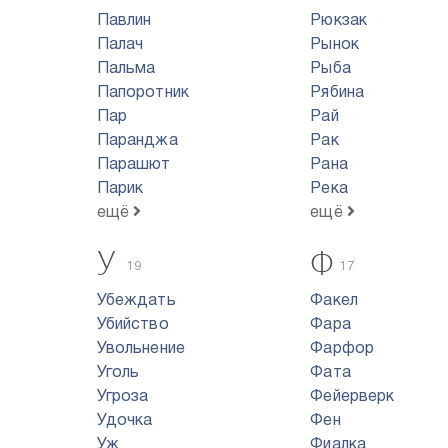
Павлин
Рюкзак
Палач
Рынок
Пальма
Рыба
Папоротник
Рябина
Пар
Рай
Паранджа
Рак
Парашют
Рана
Парик
Река
ещё
ещё
У
Ф
19
17
Убеждать
Факел
Убийство
Фара
Увольнение
Фарфор
Уголь
Фата
Угроза
Фейерверк
Удочка
Фен
Уж
Фиалка