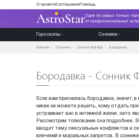
О проекте
Соглашения
Помощь
Одни из самых точных горо
от профессиональных астр
Гороскопы
Сонники
Главная
Сонники
Сонник Фрейда
Бородавка
Бородавка - Сонник 
Если вам приснилась бородавка, значит, в
никак не можете решить, кому отдать пре
устраивает вас в интимной жизни, зато я
Рассмотрим толкование сна подробнее. В
вводит тему сексуальных конфликтов и с
влечений и моральных запретов. В сонник