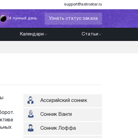
support@astrostar.ru
Узнать статус заказа
24 лунный день
Календари
Статьи
вы
Ассирийский сонник
борот.
Сонник Ванги
ективе
льных
Сонник Лоффа