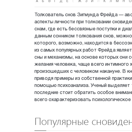
А
Б
В
Г
Д
Е
Ё
Ж
З
И
Й
К
Л
М
Н
О
Толкователь снов Зигмунда Фрейда — авст
аспекты личности при толковании сновиде
снам, где есть бессвязные поступки и ди
данным сонником толкования снов, можно
которого, возможно, находится в бессозн
из самых популярных работ Фрейда являетс
сны и механизмы, на основе которых они 
желания человека, чаще всего интимного х
произошедших с человеком накануне. В кн
приводя примеры из собственной практики
помощью психоанализа. Ученый выделяет т
последние стоит обратить особое внимани
всего охарактеризовать психологическое 
Популярные сновиде