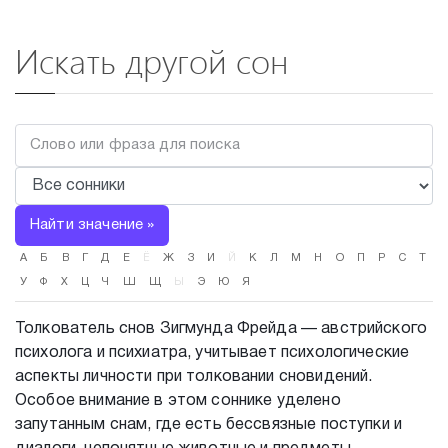
Искать другой сон
Найти значение »
А
Б
В
Г
Д
Е
Ё
Ж
З
И
Й
К
Л
М
Н
О
П
Р
С
Т
У
Ф
Х
Ц
Ч
Ш
Щ
Ы
Э
Ю
Я
Толкователь снов Зигмунда Фрейда — австрийского
психолога и психиатра, учитывает психологические
аспекты личности при толковании сновидений.
Особое внимание в этом соннике уделено
запутанным снам, где есть бессвязные поступки и