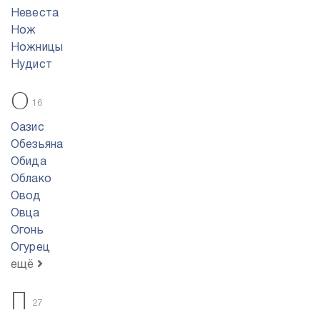
Невеста
Нож
Ножницы
Нудист
О
16
Оазис
Обезьяна
Обида
Облако
Овод
Овца
Огонь
Огурец
ещё
П
27