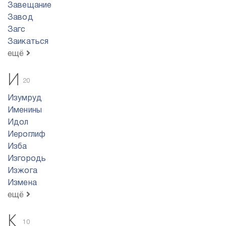
Завещание
Завод
Загс
Заикаться
ещё
И
20
Изумруд
Именины
Идол
Иероглиф
Изба
Изгородь
Изжога
Измена
ещё
К
10