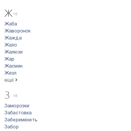
Ж
16
Жаба
Жаворонок
Жажда
Жало
Жалюзи
Жар
Жасмин
Жезл
ещё
З
18
Заморозки
Забастовка
Забеременеть
Забор