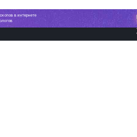
скопов в интернете
ологов