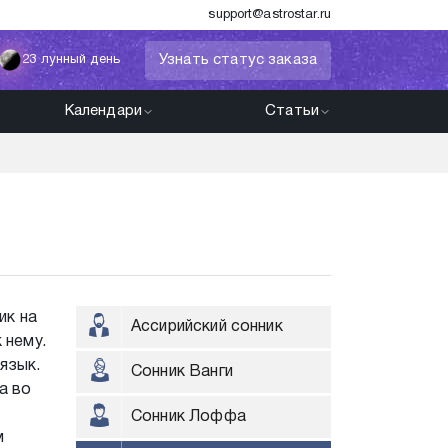
support@astrostar.ru
Узнать статус заказа
23 лунный день
Календари
Статьи
ик на
Ассирийский сонник
 нему.
язык.
Сонник Ванги
а во
Сонник Лоффа
м