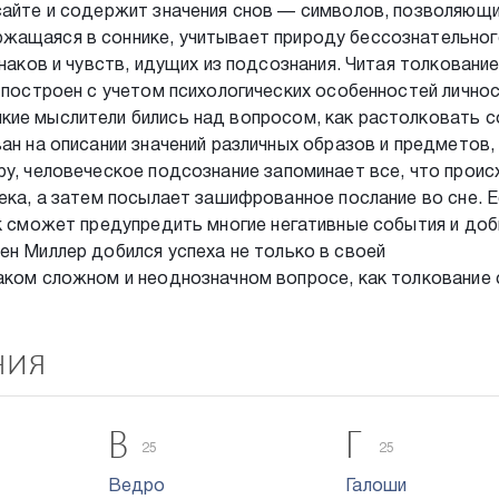
сайте и содержит значения снов — символов, позволяющ
жащаяся в соннике, учитывает природу бессознательно
знаков и чувств, идущих из подсознания. Читая толковани
 построен с учетом психологических особенностей личнос
ие мыслители бились над вопросом, как растолковать с
ан на описании значений различных образов и предметов,
ру, человеческое подсознание запоминает все, что прои
века, а затем посылает зашифрованное послание во сне. Е
ек сможет предупредить многие негативные события и до
ен Миллер добился успеха не только в своей
аком сложном и неоднозначном вопросе, как толкование 
ния
В
Г
25
25
Ведро
Галоши