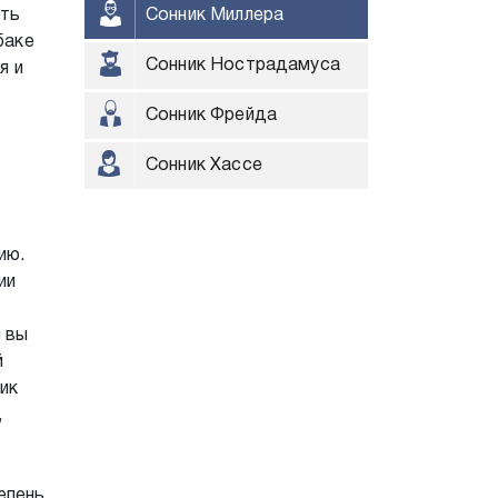
ить
Сонник Миллера
баке
Сонник Нострадамуса
я и
Сонник Фрейда
Сонник Хассе
ию.
ии
и вы
й
ик
,
епень