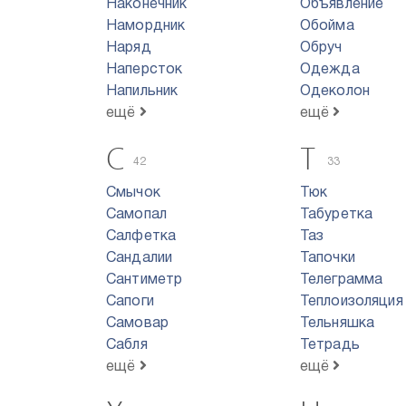
Наконечник
Объявление
Намордник
Обойма
Наряд
Обруч
Наперсток
Одежда
Напильник
Одеколон
ещё
ещё
С
Т
42
33
Смычок
Тюк
Самопал
Табуретка
Салфетка
Таз
Сандалии
Тапочки
Сантиметр
Телеграмма
Сапоги
Теплоизоляция
Самовар
Тельняшка
Сабля
Тетрадь
ещё
ещё