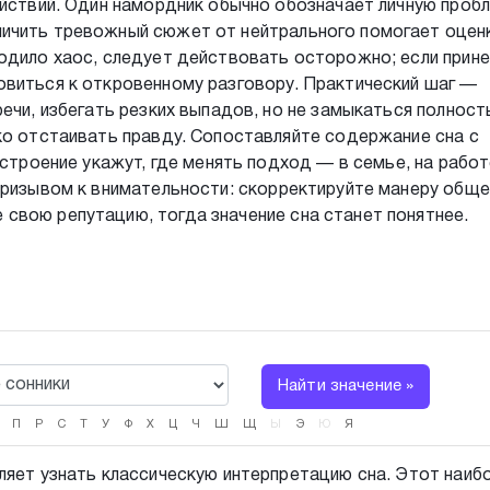
ействий. Один намордник обычно обозначает личную пробл
ичить тревожный сюжет от нейтрального помогает оцен
одило хаос, следует действовать осторожно; если прин
овиться к откровенному разговору. Практический шаг —
ечи, избегать резких выпадов, но не замыкаться полност
ко отстаивать правду. Сопоставляйте содержание сна с
астроение укажут, где менять подход — в семье, на работ
призывом к внимательности: скорректируйте манеру обще
свою репутацию, тогда значение сна станет понятнее.
Найти значение »
П
Р
С
Т
У
Ф
Х
Ц
Ч
Ш
Щ
Ы
Э
Ю
Я
ляет узнать классическую интерпретацию сна. Этот наиб