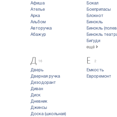
Афиша
Бокал
Ателье
Боеприпасы
Арка
Блокнот
Альбом
Бинокль
Авторучка
Бинокль (полев
Абажур
Бинокль театр
Бигуди
ещё
Д
Е
16
2
Дверь
Емкость
Дверная ручка
Евроремонт
Дезодорант
Диван
Диск
Дневник
Джинсы
Доска (школьная)