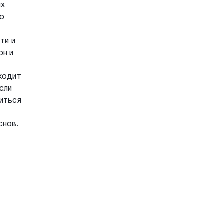
их
го
е
ти и
он и
сходит
сли
биться
снов.