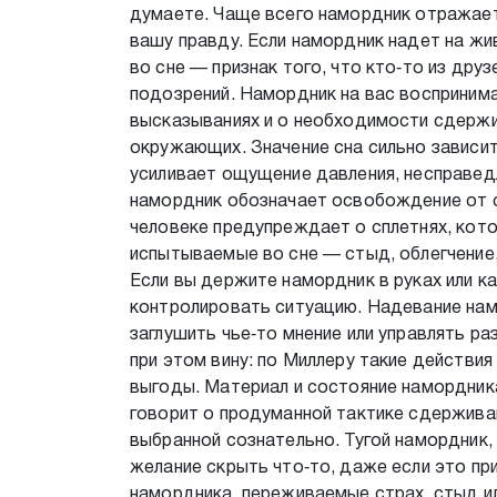
думаете. Чаще всего намордник отражает
вашу правду. Если намордник надет на жив
во сне — признак того, что кто‑то из дру
подозрений. Намордник на вас воспринима
высказываниях и о необходимости сдержи
окружающих. Значение сна сильно зависит
усиливает ощущение давления, несправедл
намордник обозначает освобождение от с
человеке предупреждает о сплетнях, кото
испытываемые во сне — стыд, облегчение
Если вы держите намордник в руках или к
контролировать ситуацию. Надевание нам
заглушить чье‑то мнение или управлять р
при этом вину: по Миллеру такие действи
выгоды. Материал и состояние намордник
говорит о продуманной тактике сдерживан
выбранной сознательно. Тугой намордник
желание скрыть что‑то, даже если это пр
намордника, переживаемые страх, стыд ил