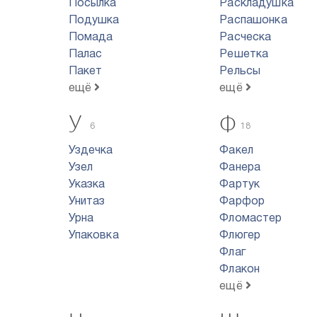
Посылка
Раскладушка
Подушка
Распашонка
Помада
Расческа
Палас
Решетка
Пакет
Рельсы
ещё
ещё
У
Ф
6
18
Уздечка
Факел
Узел
Фанера
Указка
Фартук
Унитаз
Фарфор
Урна
Фломастер
Упаковка
Флюгер
Флаг
Флакон
ещё