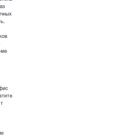
аз
ичных
ь,
ков
и
ние
фис
атите
ет
ие