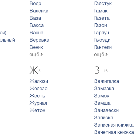
Веер
Галстук
Валенки
Гамак
Ваза
Газета
Вакса
Газон
ой)
Ванна
Гарпун
альный
Веревка
Гвозди
Веник
Гантели
ещё
ещё
Ж
З
5
16
Жалюзи
Зажигалка
Железо
Замазка
Жесть
Замок
Журнал
Замша
Жетон
Занавески
Записка
Записная книжка
Зачетная книжка