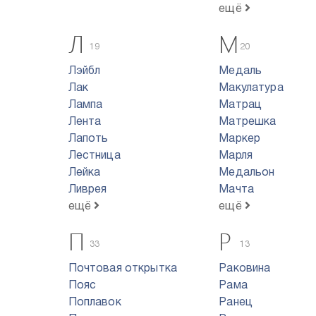
ещё
Л
М
19
20
Лэйбл
Медаль
Лак
Макулатура
Лампа
Матрац
Лента
Матрешка
Лапоть
Маркер
Лестница
Марля
Лейка
Медальон
Ливрея
Мачта
ещё
ещё
П
Р
33
13
Почтовая открытка
Раковина
Пояс
Рама
Поплавок
Ранец