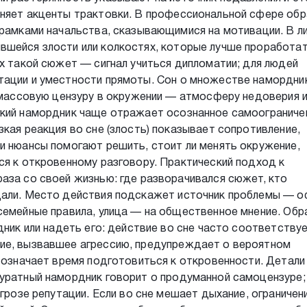
еняет акценты трактовки. В профессиональной сфере обр
 рамками начальства, сказывающимися на мотивации. В л
вшейся злости или колкостях, которые лучше проработат
ых такой сюжет — сигнал учиться дипломатии; для людей
тации и уместности прямоты. Сон о множестве намордни
а массовую цензуру в окружении — атмосферу недоверия 
гкий намордник чаще отражает осознанное самоограниче
кая реакция во сне (злость) показывает сопротивление,
и нюансы помогают решить, стоит ли менять окружение,
ся к откровенному разговору. Практический подход к
аза со своей жизнью: где разворачивался сюжет, кто
дали. Место действия подскажет источник проблемы — о
семейные правила, улица — на общественное мнение. Обр
дник или надеть его: действие во сне часто соответству
ие, вызвавшее агрессию, предупреждает о вероятном
, означает время подготовиться к откровенности. Детали
куратный намордник говорит о продуманной самоцензуре;
угрозе репутации. Если во сне мешает дыхание, ограничен