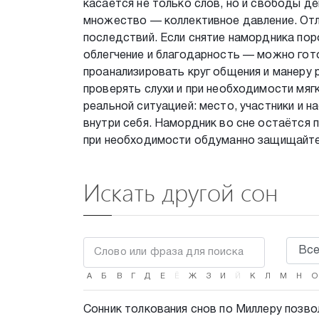
касается не только слов, но и свободы д
множество — коллективное давление. Отл
последствий. Если снятие намордника пор
облегчение и благодарность — можно гот
проанализировать круг общения и манеру р
проверять слухи и при необходимости мяг
реальной ситуацией: место, участники и н
внутри себя. Намордник во сне остаётся 
при необходимости обдуманно защищайте 
Искать другой сон
А
Б
В
Г
Д
Е
Ё
Ж
З
И
Й
К
Л
М
Н
О
Сонник толкования снов по Миллеру позво