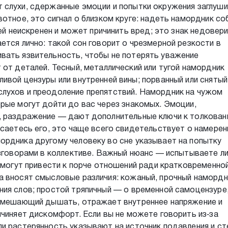
 слухи, сдержанные эмоции и попытки окружения заглуш
отное, это сигнал о близком круге: надеть намордник со
зей неискренен и может причинить вред; это знак недовери
ется лично: такой сон говорит о чрезмерной резкости в
вать язвительность, чтобы не потерять уважение
 от деталей. Тесный, металлический или тугой намордник
ивой цензуры или внутренней вины; порванный или снятый
лухов и преодоление препятствий. Намордник на чужом
рые могут дойти до вас через знакомых. Эмоции,
, раздражение — дают дополнительные ключи к толкован
асаетесь его, это чаще всего свидетельствует о намерен
ордника другому человеку во сне указывает на попытку
азговорами в коллективе. Важный нюанс — испытываете л
я могут привести к порче отношений ради кратковременно
а вносят смысловые различия: кожаный, прочный намордн
ия слов; простой тряпичный — о временной самоцензуре
, мешающий дышать, отражает внутреннее напряжение и
ичиняет дискомфорт. Если вы не можете говорить из‑за
и растерянность указывают на источник подавления и ст