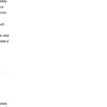
ему,
ка
есло
ью;
е или
ния и
олее