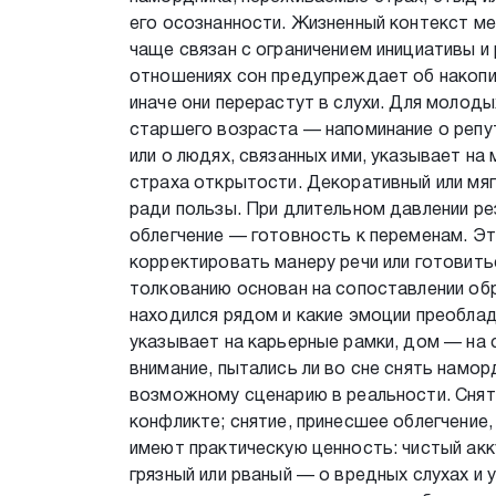
его осознанности. Жизненный контекст м
чаще связан с ограничением инициативы и
отношениях сон предупреждает об накопи
иначе они перерастут в слухи. Для молод
старшего возраста — напоминание о репу
или о людях, связанных ими, указывает н
страха открытости. Декоративный или мя
ради пользы. При длительном давлении рез
облегчение — готовность к переменам. Эт
корректировать манеру речи или готовить
толкованию основан на сопоставлении обр
находился рядом и какие эмоции преобла
указывает на карьерные рамки, дом — на 
внимание, пытались ли во сне снять намор
возможному сценарию в реальности. Снят
конфликте; снятие, принесшее облегчение
имеют практическую ценность: чистый ак
грязный или рваный — о вредных слухах и 