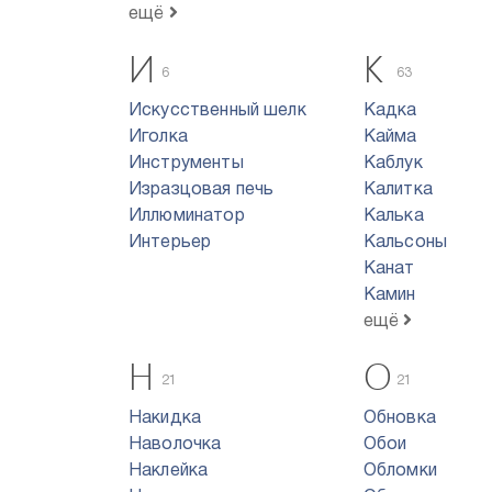
ещё
И
К
6
63
Искусственный шелк
Кадка
Иголка
Кайма
Инструменты
Каблук
Изразцовая печь
Калитка
Иллюминатор
Калька
Интерьер
Кальсоны
Канат
Камин
ещё
Н
О
21
21
Накидка
Обновка
Наволочка
Обои
Наклейка
Обломки