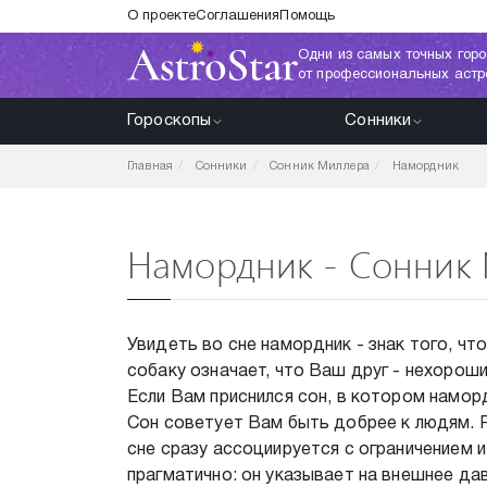
О проекте
Соглашения
Помощь
Одни из самых точных горо
от профессиональных астр
Гороскопы
Сонники
Главная
Сонники
Сонник Миллера
Намордник
Намордник - Сонник
Увидеть во сне намордник - знак того, чт
собаку означает, что Ваш друг - нехорош
Если Вам приснился сон, в котором наморд
Сон советует Вам быть добрее к людям. 
сне сразу ассоциируется с ограничением 
прагматично: он указывает на внешнее дав