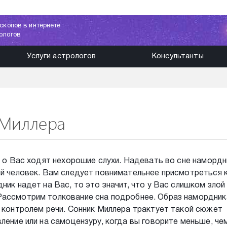
скопов в интернете
ологов
Услуги астрологов
Консультанты
 Миллера
о о Вас ходят нехорошие слухи. Надевать во сне намордн
ий человек. Вам следует повнимательнее присмотреться к
ник надет на Вас, то это значит, что у Вас слишком злой 
Рассмотрим толкование сна подробнее. Образ намордник
и контролем речи. Сонник Миллера трактует такой сюжет
ление или на самоцензуру, когда вы говорите меньше, че