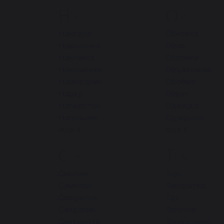
Н
О
21
21
Накидка
Обновка
Наволочка
Обои
Наклейка
Обломки
Наконечник
Объявление
Намордник
Обойма
Наряд
Обруч
Наперсток
Одежда
Напильник
Одеколон
ещё
ещё
С
Т
42
33
Смычок
Тюк
Самопал
Табуретка
Салфетка
Таз
Сандалии
Тапочки
Сантиметр
Телеграмма