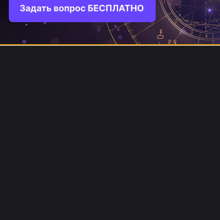
Жесть
Замок
Журнал
Замша
Жетон
Занавески
Записка
Записная книжка
Зачетная книжка
ещё
Л
М
19
20
Лэйбл
Медаль
Лак
Макулатура
Лампа
Матрац
Лента
Матрешка
Лапоть
Маркер
Лестница
Марля
Лейка
Медальон
Ливрея
Мачта
ещё
ещё