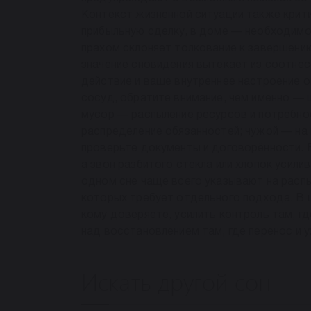
Контекст жизненной ситуации также крит
прибыльную сделку, в доме — необходимос
прахом склоняет толкование к завершени
значение сновидения вытекает из соотнес
действие и ваше внутреннее настроение о
сосуд, обратите внимание, чем именно — 
мусор — распыление ресурсов и потребнос
распределение обязанностей; чужой — на 
проверьте документы и договорённости. В
а звон разбитого стекла или хлопок усил
одном сне чаще всего указывают на расп
которых требует отдельного подхода. В 
кому доверяете, усилить контроль там, г
над восстановлением там, где перенос и у
Искать другой сон