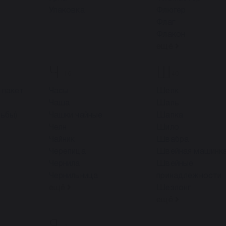
Упаковка
Флюгер
Флаг
Флакон
ещё
Ч
Ш
16
40
 пакет
Часы
Шелк
Чаша
Шаль
тьбы)
Чашки чайные
Шапка
Челн
Шило
Чайник
Швабра
Черепица
Швейная машинк
Чернила
Швейные
Чернильница
принадлежности
ещё
Шезлонг
ещё
Я