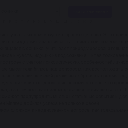
Найти значение »
П
Р
С
Т
У
Ф
Х
Ц
Ч
Ш
Щ
Ы
Э
Ю
Я
ляет узнать классическую интерпретацию сна. Этот наиб
сайте и содержит значения снов — символов, позволяющ
жащаяся в соннике, учитывает природу бессознательно
знаков и чувств, идущих из подсознания. Читая толковани
 построен с учетом психологических особенностей личнос
ие мыслители бились над вопросом, как растолковать с
ан на описании значений различных образов и предметов,
ру, человеческое подсознание запоминает все, что прои
века, а затем посылает зашифрованное послание во сне. Е
ек сможет предупредить многие негативные события и до
ен Миллер добился успеха не только в своей
аком сложном и неоднозначном вопросе, как толкование 