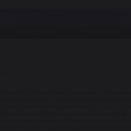
скопов в интернете
ологов
Услуги астрологов
Консультанты
ра
меете добиться процветания в одних делах, в то время ка
риснится разбитая урна, то Вас ждет несчастье. Рассмот
ыступает символом итогов и накопленного — того, что тр
В традиции сонника Миллера сосуд рассматривается как
ом, репутацией и семейными обязанностями; детали сна —
точняют его смысл. Чаще всего урна снится в периоды, к