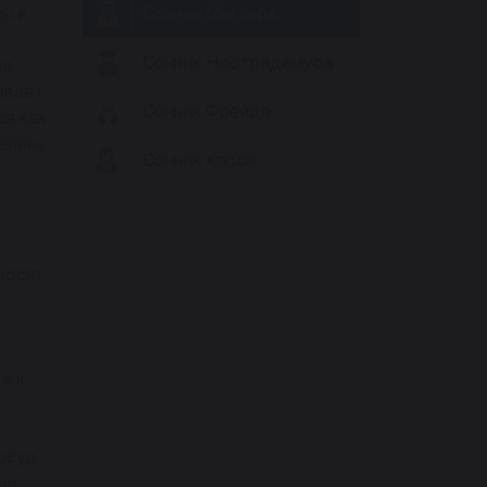
ны и
Сонник Миллера
я
Сонник Нострадамуса
на
ивает
Сонник Фрейда
ся как
тепень
Сонник Хассе
носят
и к
сосуд
ов.