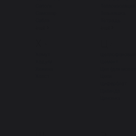
Сапоги
Теплоизоляция
Самовар
Тельняшка
Сабля
Тетрадь
ещё
ещё
Х
Ц
4
7
Хомут
Целлофановый
Ходули
Цемент
Хижина
Цеп (для моло
Холст
Цепи
Циферблат
Цилиндр
Циновка
Щ
Э