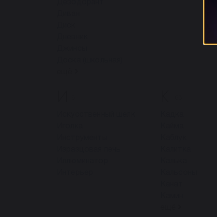
Дезодорант
Диван
Диск
Дневник
Джинсы
Доска (школьная)
ещё
И
К
6
63
Искусственный шелк
Кадка
Иголка
Кайма
Инструменты
Каблук
Изразцовая печь
Калитка
Иллюминатор
Калька
Интерьер
Кальсоны
Канат
Камин
ещё