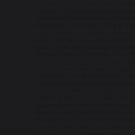
вы копите или опасаетесь потерь, а такж
приоритеты. Сам внешний вид сосуда и ег
запечатанная урна указывает на скрытые
видном месте, это говорит о публичных д
ощущение опустошённости и потребность 
неблагоприятный знак — возможная утрата
риска, поэтому важно обращать внимание
отражает сдержанность: планы или чувств
скрытое может вскоре стать явным и потр
наполняете урну ценностями, это обещает
предметами — сигнал о растрате сил и не
существенные уточнения. Наблюдать, как 
предупреждение об утрате или разрыве св
осознанную работу по сохранению репутац
Эмоциональная окраска сна меняет тракто
переменам, а раздражение или страх — о 
реагируете во сне — спокойствие или па
человеку символизирует передачу ответс
предупреждают о возможных помехах со с