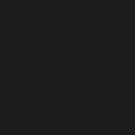
ны с
ники,
те
ь или
т на
сосуд,
йным,
 урн в
и
ать