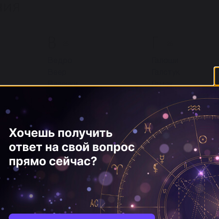
ния
В
Г
25
25
Ведро
Галоши
Веер
Галстук
Валенки
Гамак
Ваза
Газета
Вакса
Газон
ой)
Ванна
Гарпун
альный
Веревка
Гвозди
Веник
Гантели
ещё
ещё
Ж
З
5
16
Жалюзи
Зажигалка
Железо
Замазка