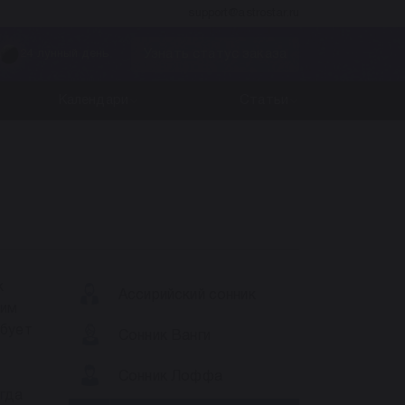
support@astrostar.ru
Узнать статус заказа
24 лунный день
Календари
Статьи
к
Ассирийский сонник
рим
ебует
Сонник Ванги
Сонник Лоффа
огда