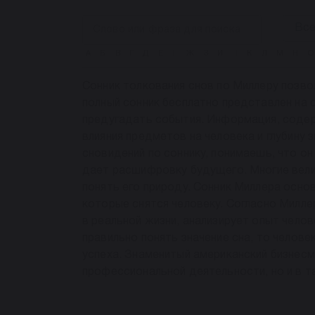
А
Б
В
Г
Д
Е
Ё
Ж
З
И
Й
К
Л
М
Н
О
Сонник толкования снов по Миллеру позво
полный сонник бесплатно представлен на 
предугадать события. Информация, содер
влияния предметов на человека и глубину 
сновидений по соннику, понимаешь, что он
дает расшифровку будущего. Многие велик
понять его природу. Сонник Миллера основ
которые снятся человеку. Согласно Милле
в реальной жизни, анализирует опыт чело
правильно понять значение сна, то челов
успеха. Знаменитый американский бизнесм
профессиональной деятельности, но и в т