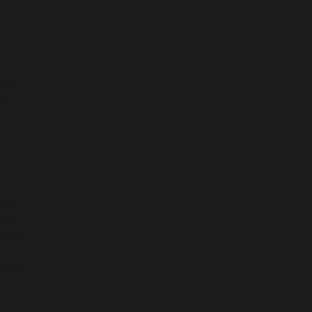
олее
их
го
е
ти и
он и
сходит
сли
биться
снов.