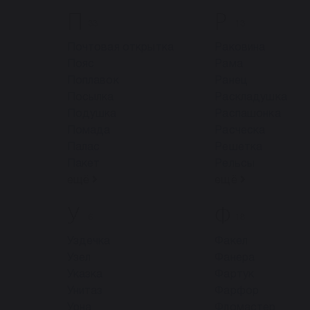
П
Р
33
13
Почтовая открытка
Раковина
Пояс
Рама
Поплавок
Ранец
Посылка
Раскладушка
Подушка
Распашонка
Помада
Расческа
Палас
Решетка
Пакет
Рельсы
ещё
ещё
У
Ф
6
18
Уздечка
Факел
Узел
Фанера
Указка
Фартук
Унитаз
Фарфор
Урна
Фломастер