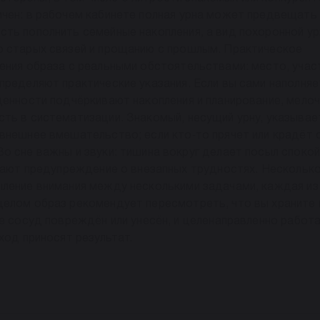
ичен: в рабочем кабинете полная урна может предвещать
ть пополнить семейные накопления, а вид похоронной ур
ю старых связей и прощанию с прошлым. Практическое
ения образа с реальными обстоятельствами: место, участ
пределяют практические указания. Если вы сами наполняе
ценности подчёркивают накопления и планирование, мелоч
ть в систематизации. Знакомый, несущий урну, указывае
внешнее вмешательство; если кто‑то прячет или крадёт 
о сне важны и звуки: тишина вокруг делает посыл споко
ивают предупреждение о внезапных трудностях. Несколько
ыление внимания между несколькими задачами, каждая из
целом образ рекомендует пересмотреть, что вы храните 
де сосуд повреждён или унесён, и целенаправленно работ
ход приносят результат.