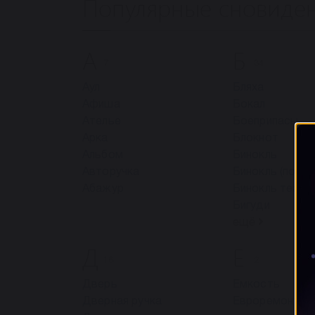
Популярные сновиде
А
Б
7
34
Аул
Бляха
Афиша
Бокал
Ателье
Боеприпасы
Арка
Блокнот
Альбом
Бинокль
Авторучка
Бинокль (полев
Абажур
Бинокль театр
Бигуди
ещё
Д
Е
16
2
Дверь
Емкость
Дверная ручка
Евроремонт