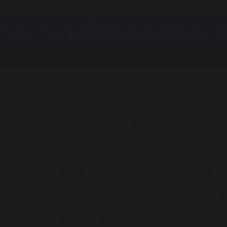
О проекте
Соглашения
Помощь
Одни из самых точных горо
от профессиональных астр
Гороскопы
Сонники
Главная
Сонники
Сонник Миллера
Урна
Урна - Сонник Милле
Видеть во сне урну - означает, что Вы су
другие дела придут в упадок. Если Вам п
толкование сна подробнее. Урна во сне в
защиты, пересмотра или распределения. 
практический знак, связанный с имуществ
интерьер, место и присутствие людей — у