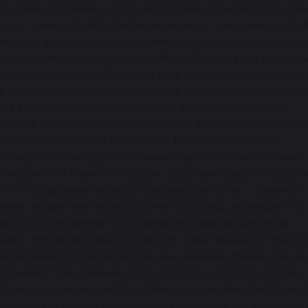
е в момент перемен, когда необходимо пересмотреть пла
о состояние задают основные акценты толкования. Цела
 ресурсы и осторожную экономию; если сосуд выставлен 
остижениях и предстоящей прибыли. Пустая урна подчёрк
пополнить запасы. Разбитая урна традиционно трактует
 или несчастье; трещины, крышка и украшения меняют с
 на эти подробности. Закрытый и запечатанный сосуд
а пока остаются скрытыми. Открытая урна означает, что
ебует готовности к проверкам. Если вы видите, как
 конкретную выгоду; наполненная мусором или сыпучими
обходимости навести порядок. Действия вокруг сосуда в
кто‑то разбивает урну, или самому ронять её — сильное
язей; аккуратная переноска, чистка и уход указывают на
ии, восстановлению отношений или ревизии финансов.
вку: спокойное принятие говорит о внутренней готовност
неуверенности и риске поспешных решений. Важно, как вы
ника меняют ожидаемый исход. Передача сосуда другому
твенности или имущества. Кража или унесённый ветром 
тороны, в том числе о хитрости знакомых или конкурент