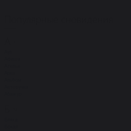
Популярные сновидения
А
7
Аул
Афиша
Ателье
Арка
Альбом
Авторучка
Абажур
Б
34
Бляха
Бокал