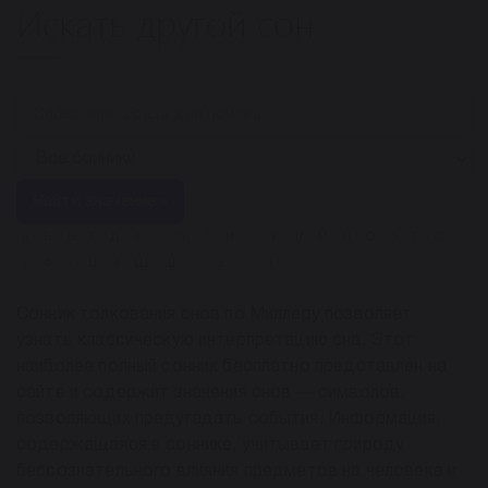
Искать другой сон
Найти значение »
А
Б
В
Г
Д
Е
Ё
Ж
З
И
Й
К
Л
М
Н
О
П
Р
С
Т
У
Ф
Х
Ц
Ч
Ш
Щ
Ы
Э
Ю
Я
Сонник толкования снов по Миллеру позволяет
узнать классическую интерпретацию сна. Этот
наиболее полный сонник бесплатно представлен на
сайте и содержит значения снов — символов,
позволяющих предугадать события. Информация,
содержащаяся в соннике, учитывает природу
бессознательного влияния предметов на человека и