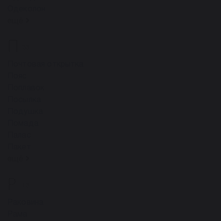
Одеколон
ещё
П
33
Почтовая открытка
Пояс
Поплавок
Посылка
Подушка
Помада
Палас
Пакет
ещё
Р
13
Раковина
Рама