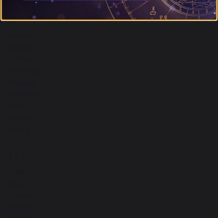
К
63
Кадка
Кайма
Каблук
Калитка
Калька
Кальсоны
Канат
Камин
ещё
Л
19
Лэйбл
Лак
Лампа
Лента