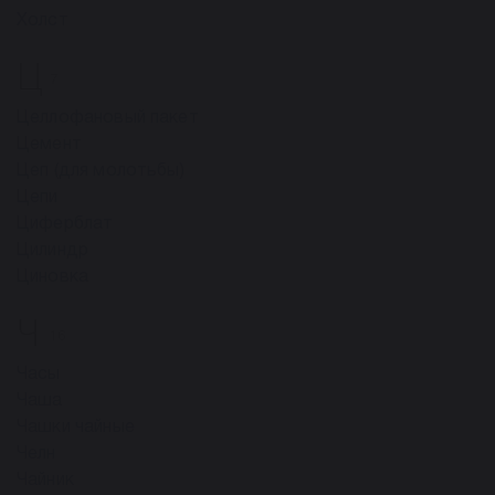
Холст
Ц
7
Целлофановый пакет
Цемент
Цеп (для молотьбы)
Цепи
Циферблат
Цилиндр
Циновка
Ч
16
Часы
Чаша
Чашки чайные
Челн
Чайник