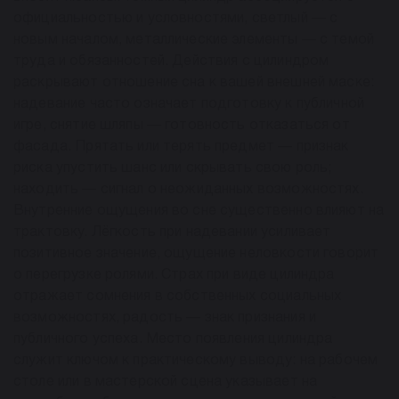
официальностью и условностями, светлый — с
новым началом, металлические элементы — с темой
труда и обязанностей. Действия с цилиндром
раскрывают отношение сна к вашей внешней маске:
надевание часто означает подготовку к публичной
игре, снятие шляпы — готовность отказаться от
фасада. Прятать или терять предмет — признак
риска упустить шанс или скрывать свою роль;
находить — сигнал о неожиданных возможностях.
Внутренние ощущения во сне существенно влияют на
трактовку. Лёгкость при надевании усиливает
позитивное значение, ощущение неловкости говорит
о перегрузке ролями. Страх при виде цилиндра
отражает сомнения в собственных социальных
возможностях, радость — знак признания и
публичного успеха. Место появления цилиндра
служит ключом к практическому выводу: на рабочем
столе или в мастерской сцена указывает на