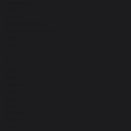
Боеприпасы
Блокнот
Бинокль
Бинокль (полевой)
Бинокль театральный
Бигуди
ещё
В
25
Ведро
Веер
Валенки
Ваза
Вакса
Ванна
Веревка
Веник
ещё