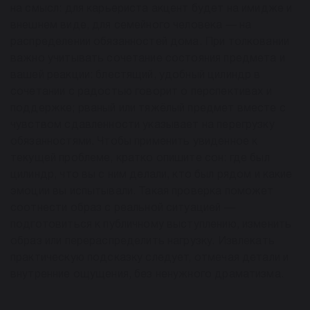
на смысл: для карьериста акцент будет на имидже и
внешнем виде, для семейного человека — на
распределении обязанностей дома. При толковании
важно учитывать сочетание состояния предмета и
вашей реакции: блестящий, удобный цилиндр в
сочетании с радостью говорит о перспективах и
поддержке; рваный или тяжёлый предмет вместе с
чувством сдавленности указывает на перегрузку
обязанностями. Чтобы применить увиденное к
текущей проблеме, кратко опишите сон: где был
цилиндр, что вы с ним делали, кто был рядом и какие
эмоции вы испытывали. Такая проверка поможет
соотнести образ с реальной ситуацией —
подготовиться к публичному выступлению, изменить
образ или перераспределить нагрузку. Извлекать
практическую подсказку следует, отмечая детали и
внутренние ощущения, без ненужного драматизма.