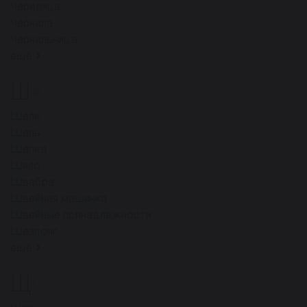
Черепица
Чернила
Чернильница
ещё
Ш
40
Шелк
Шаль
Шапка
Шило
Швабра
Швейная машинка
Швейные принадлежности
Шезлонг
ещё
Щ
5