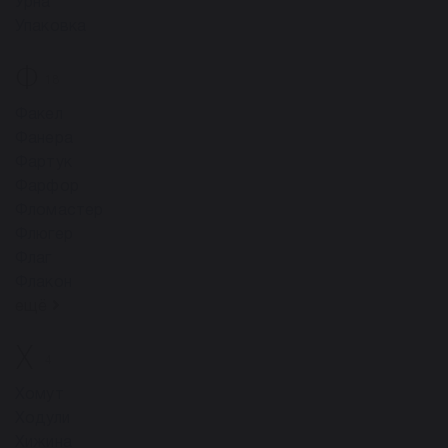
Урна
Упаковка
Ф
18
Факел
Фанера
Фартук
Фарфор
Фломастер
Флюгер
Флаг
Флакон
ещё
Х
4
Хомут
Ходули
Хижина