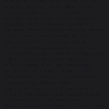
сна подробнее. Сонник Миллера обращает внимание
на форму предметов, поэтому цилиндр во сне
прежде всего несёт смыслы устойчивости,
социальной роли и «маски», которую человек носит в
обществе. Эта форма также ассоциируется с
повторяющейся работой и монотонностью — круг за
кругом, штампованными обязанностями. Если
цилиндр предстает как шляпа на вашей голове,
классическое толкование указывает на участие в
торжестве и возможное публичное признание: скоро
появится повод проявить себя в светской или
деловой компании. Шляпа, найденная на улице,
обещает неожиданное предложение; покупка
цилиндра во сне сигнализирует о готовности принять
новую социальную функцию. Маленькая или
утерянная шляпа часто означает мимолётность
успеха, а потеря цилиндра предупреждает о риске
упущенных шансов. Когда цилиндр напоминает
абажур и вы его чистите, сюжет указывает на поиски