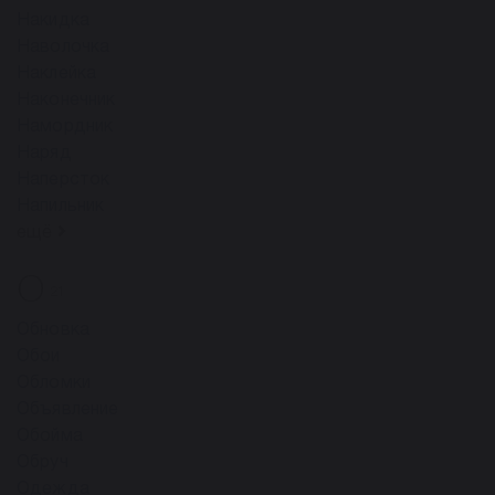
Накидка
Наволочка
Наклейка
Наконечник
Намордник
Наряд
Наперсток
Напильник
ещё
О
21
Обновка
Обои
Обломки
Объявление
Обойма
Обруч
Одежда