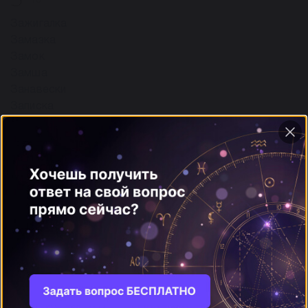
16
Зажигалка
Замазка
Замок
Замша
Занавески
Записка
Записная книжка
Зачетная книжка
ещё
И
6
Искусственный шелк
Иголка
Инструменты
Изразцовая печь
Иллюминатор
Интерьер