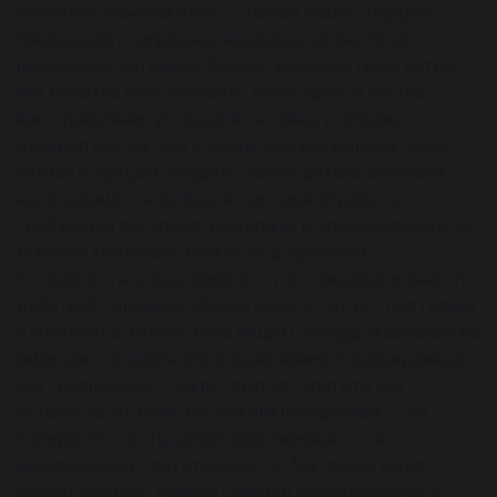
ясности в важном деле — мытьё лампы нередко
предвещает напрасные надежды на быстрое
прояснение ситуации. Ремонт абажура трактуется
как попытка восстановить репутацию, а чистка —
как стремление упорядочить планы и образы.
Цилиндр как деталь в двигателе или машине чаще
связан с трудом: увидеть такую деталь означает
необходимость большой, системной работы,
требующей ресурсов, выдержки и организованности.
В таком контексте сюжет подчёркивает
потребность в выносливости и последовательности
действий. Значение образа зависит от его состояния
и контекста. Новый, блестящий цилиндр указывает на
амбиции и социальное продвижение; повреждённый
или треснувший — на потерю авторитета или
усталость от роли; пустой или прозрачный — на
поверхностность целей; заполненный — на
накопленную ответственность. Материал и цвет
вносят нюансы: тёмный цилиндр ассоциируется с