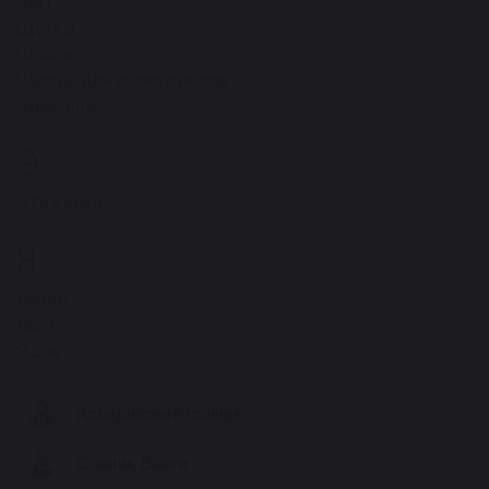
Щит
Щетка
Щипцы
Щипцы для колки орехов
Щеколда
Э
1
Этажерка
Я
3
Якорь
Ясли
Ящик
Ассирийский сонник
Сонник Ванги