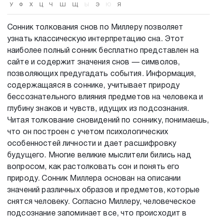
У
Ф
Х
Ц
Ч
Ш
Щ
Ы
Э
Ю
Я
Сонник толкования снов по Миллеру позволяет
узнать классическую интерпретацию сна. Этот
наиболее полный сонник бесплатно представлен на
сайте и содержит значения снов — символов,
позволяющих предугадать события. Информация,
содержащаяся в соннике, учитывает природу
бессознательного влияния предметов на человека и
глубину знаков и чувств, идущих из подсознания.
Читая толкование сновидений по соннику, понимаешь,
что он построен с учетом психологических
особенностей личности и дает расшифровку
будущего. Многие великие мыслители бились над
вопросом, как растолковать сон и понять его
природу. Сонник Миллера основан на описании
значений различных образов и предметов, которые
снятся человеку. Согласно Миллеру, человеческое
подсознание запоминает все, что происходит в