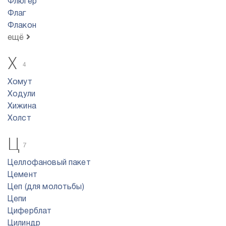
Флюгер
Флаг
Флакон
ещё
Х
4
Хомут
Ходули
Хижина
Холст
Ц
7
Целлофановый пакет
Цемент
Цеп (для молотьбы)
Цепи
Циферблат
Цилиндр