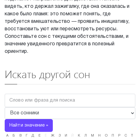
видеть, кто держал зажигалку, где она оказалась и
какое было пламя: это поможет понять, где
требуется вмешательство — проявить инициативу,
восстановить уют или пересмотреть ресурсы.
Сопоставьте сон с текущими обстоятельствами, и
значение увиденного превратится в полезный
ориентир.
Искать другой сон
Найти значение »
А
Б
В
Г
Д
Е
Ё
Ж
З
И
Й
К
Л
М
Н
О
П
Р
С
Т