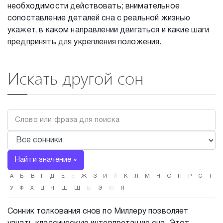
необходимости действовать; внимательное
сопоставление деталей сна с реальной жизнью
укажет, в каком направлении двигаться и какие шаги
предпринять для укрепления положения.
Искать другой сон
Найти значение »
А
Б
В
Г
Д
Е
Ё
Ж
З
И
Й
К
Л
М
Н
О
П
Р
С
Т
У
Ф
Х
Ц
Ч
Ш
Щ
Ы
Э
Ю
Я
Сонник толкования снов по Миллеру позволяет