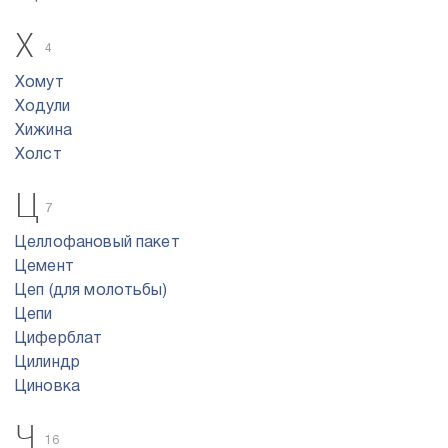
Х
4
Хомут
Ходули
Хижина
Холст
Ц
7
Целлофановый пакет
Цемент
Цеп (для молотьбы)
Цепи
Циферблат
Цилиндр
Циновка
Ч
16