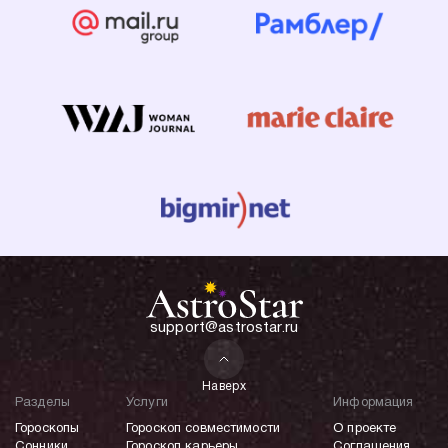
support@astrostar.ru
Наверх
Разделы
Услуги
Информация
Гороскопы
Гороскоп совместимости
О проекте
Сонники
Гороскоп карьеры
Соглашения