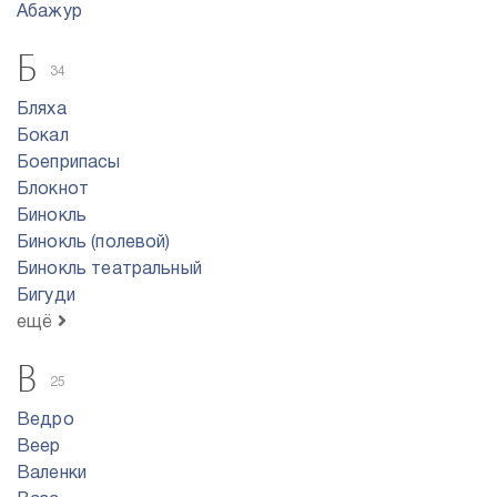
Абажур
Б
34
Бляха
Бокал
Боеприпасы
Блокнот
Бинокль
Бинокль (полевой)
Бинокль театральный
Бигуди
ещё
В
25
Ведро
Веер
Валенки