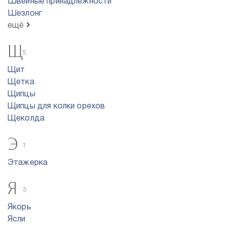
Швейные принадлежности
Шезлонг
ещё
Щ
5
Щит
Щетка
Щипцы
Щипцы для колки орехов
Щеколда
Э
1
Этажерка
Я
3
Якорь
Ясли