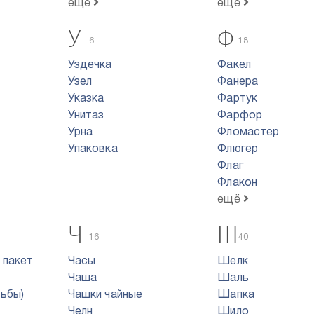
ещё
ещё
У
Ф
6
18
Уздечка
Факел
Узел
Фанера
Указка
Фартук
Унитаз
Фарфор
Урна
Фломастер
Упаковка
Флюгер
Флаг
Флакон
ещё
Ч
Ш
16
40
 пакет
Часы
Шелк
Чаша
Шаль
тьбы)
Чашки чайные
Шапка
Челн
Шило