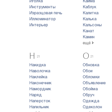
Иголка
Кайма
Инструменты
Каблук
Изразцовая печь
Калитка
Иллюминатор
Калька
Интерьер
Кальсоны
Канат
Камин
ещё
Н
О
21
21
Накидка
Обновка
Наволочка
Обои
Наклейка
Обломки
Наконечник
Объявление
Намордник
Обойма
Наряд
Обруч
Наперсток
Одежда
Напильник
Одеколон