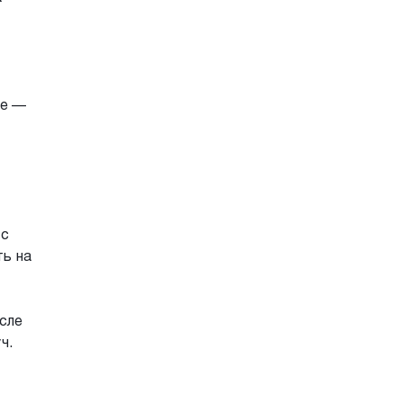
ие —
 с
ь на
осле
ч.