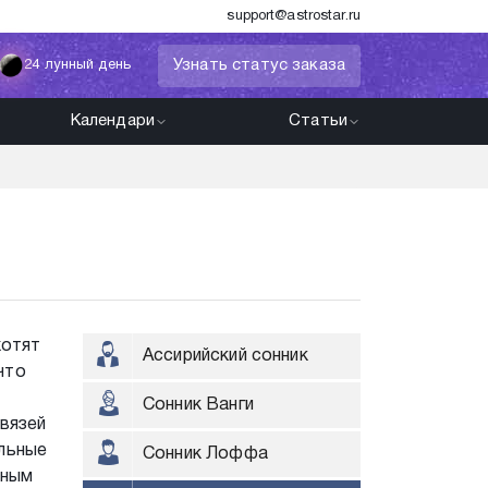
support@astrostar.ru
Узнать статус заказа
24 лунный день
Календари
Статьи
хотят
Ассирийский сонник
что
Сонник Ванги
вязей
ельные
Сонник Лоффа
жным