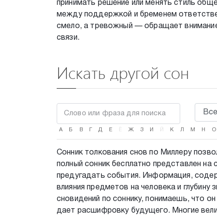
принимать решение или менять стиль обще
между поддержкой и бременем ответствен
смело, а тревожный — обращает внимание
связи.
Искать другой сон
А
Б
В
Г
Д
Е
Ё
Ж
З
И
Й
К
Л
М
Н
О
Сонник толкования снов по Миллеру позво
полный сонник бесплатно представлен на 
предугадать события. Информация, содер
влияния предметов на человека и глубину 
сновидений по соннику, понимаешь, что он
дает расшифровку будущего. Многие велик