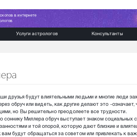
скопов в интернете
ологов
Услуги астрологов
Консультанты
лера
аши друзья будут влиятельными людьми и многие люди за
рез обруч или видеть, как другие делают это -означает, 
ими, но Вы решительно преодолеете все трудности.
о соннику Миллера обруч выступает знаком социальных с
бязанностями и той опорой, которую дают близкие и влият
 к вам будут обращаться за советом или привлекать к ва