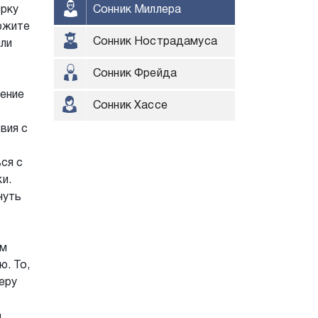
ерку
Сонник Миллера
ержите
Сонник Нострадамуса
или
Сонник Фрейда
ление
Сонник Хассе
вия с
ся с
и.
нуть
ым
. То,
еру
а