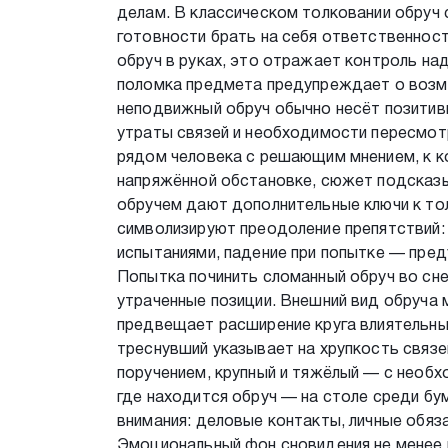
делам. В классическом толковании обруч 
готовности брать на себя ответственност
обруч в руках, это отражает контроль на
поломка предмета предупреждает о возмо
неподвижный обруч обычно несёт позитивн
утраты связей и необходимости пересмот
рядом человека с решающим мнением, к к
напряжённой обстановке, сюжет подсказыв
обручем дают дополнительные ключи к тол
символизируют преодоление препятствий: 
испытаниями, падение при попытке — пре
Попытка починить сломанный обруч во сн
утраченные позиции. Внешний вид обруча
предвещает расширение круга влиятельны
треснувший указывает на хрупкость связе
поручением, крупный и тяжёлый — с необ
где находится обруч — на столе среди бу
внимания: деловые контакты, личные обяз
Эмоциональный фон сновидения не менее 