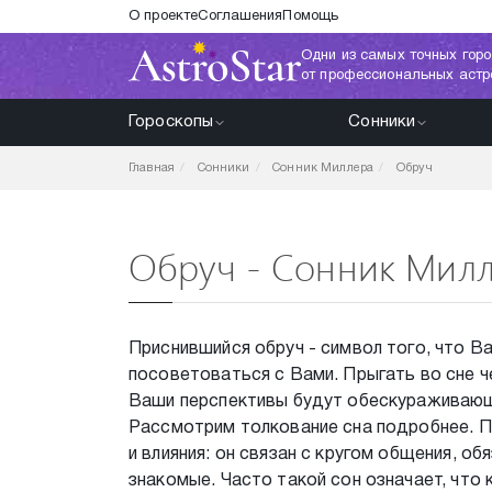
О проекте
Соглашения
Помощь
Одни из самых точных горо
от профессиональных астр
Гороскопы
Сонники
Главная
Сонники
Сонник Миллера
Обруч
Обруч - Сонник Мил
Приснившийся обруч - символ того, что В
посоветоваться с Вами. Прыгать во сне че
Ваши перспективы будут обескураживающ
Рассмотрим толкование сна подробнее. П
и влияния: он связан с кругом общения, о
знакомые. Часто такой сон означает, что