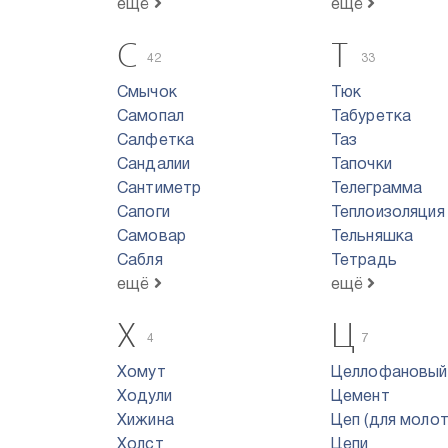
ещё
ещё
С
Т
42
33
Смычок
Тюк
Самопал
Табуретка
Салфетка
Таз
Сандалии
Тапочки
Сантиметр
Телеграмма
Сапоги
Теплоизоляция
Самовар
Тельняшка
Сабля
Тетрадь
ещё
ещё
Х
Ц
4
7
Хомут
Целлофановый
Ходули
Цемент
Хижина
Цеп (для моло
Холст
Цепи