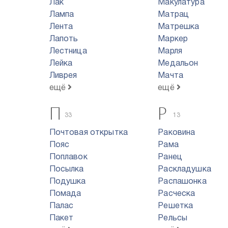
Лак
Макулатура
Лампа
Матрац
Лента
Матрешка
Лапоть
Маркер
Лестница
Марля
Лейка
Медальон
Ливрея
Мачта
ещё
ещё
П
Р
33
13
Почтовая открытка
Раковина
Пояс
Рама
Поплавок
Ранец
Посылка
Раскладушка
Подушка
Распашонка
Помада
Расческа
Палас
Решетка
Пакет
Рельсы