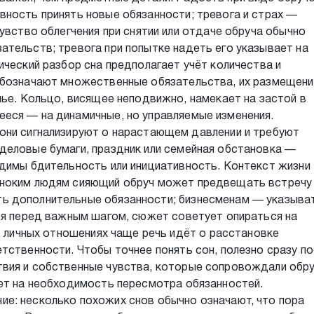
вность принять новые обязанности; тревога и страх —
увство облегчения при снятии или отдаче обруча обычно
тельств; тревога при попытке надеть его указывает на
ический разбор сна предполагает учёт количества и
обозначают множественные обязательства, их размещен
мье. Кольцо, висящее неподвижно, намекает на застой в
еся — на динамичные, но управляемые изменения.
они сигнализируют о нарастающем давлении и требуют
деловые бумаги, праздник или семейная обстановка —
одимы бдительность или инициативность. Контекст жизни
иноким людям сияющий обруч может предвещать встречу
ь дополнительные обязанности; бизнесменам — указыват
тся перед важным шагом, сюжет советует опираться на
 в личных отношениях чаще речь идёт о расстановке
тственности. Чтобы точнее понять сон, полезно сразу п
вия и собственные чувства, которые сопровождали обру
ает на необходимость пересмотра обязанностей.
е: несколько похожих снов обычно означают, что пора