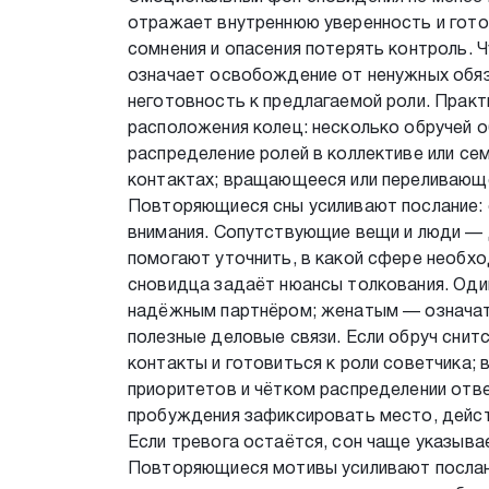
отражает внутреннюю уверенность и гото
сомнения и опасения потерять контроль. Ч
означает освобождение от ненужных обяза
неготовность к предлагаемой роли. Практ
расположения колец: несколько обручей 
распределение ролей в коллективе или се
контактах; вращающееся или переливающе
Повторяющиеся сны усиливают послание: 
внимания. Сопутствующие вещи и люди — 
помогают уточнить, в какой сфере необх
сновидца задаёт нюансы толкования. Од
надёжным партнёром; женатым — означат
полезные деловые связи. Если обруч сни
контакты и готовиться к роли советчика;
приоритетов и чётком распределении отве
пробуждения зафиксировать место, дейст
Если тревога остаётся, сон чаще указыв
Повторяющиеся мотивы усиливают послани