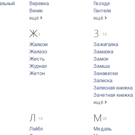
альный
Веревка
Гвозди
Веник
Гантели
ещё
ещё
Ж
З
5
16
Жалюзи
Зажигалка
Железо
Замазка
Жесть
Замок
Журнал
Замша
Жетон
Занавески
Записка
Записная книжка
Зачетная книжка
ещё
Л
М
19
20
Лэйбл
Медаль