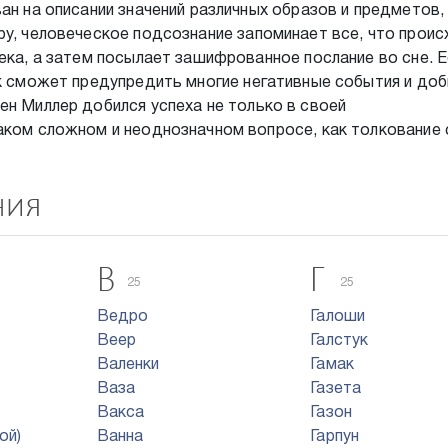
ан на описании значений различных образов и предметов,
ру, человеческое подсознание запоминает все, что прои
века, а затем посылает зашифрованное послание во сне. Е
ек сможет предупредить многие негативные события и до
ен Миллер добился успеха не только в своей
аком сложном и неоднозначном вопросе, как толкование 
ния
В
Г
25
25
Ведро
Галоши
Веер
Галстук
Валенки
Гамак
Ваза
Газета
Вакса
Газон
ой)
Ванна
Гарпун