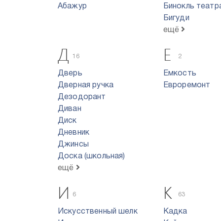
Абажур
Бинокль театр
Бигуди
ещё
Д
Е
16
2
Дверь
Емкость
Дверная ручка
Евроремонт
Дезодорант
Диван
Диск
Дневник
Джинсы
Доска (школьная)
ещё
И
К
6
63
Искусственный шелк
Кадка