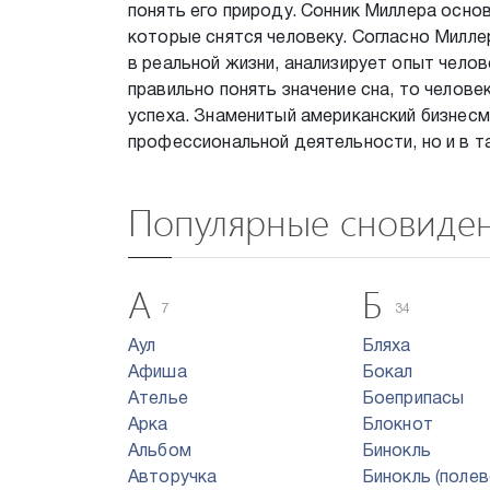
понять его природу. Сонник Миллера основ
которые снятся человеку. Согласно Милле
в реальной жизни, анализирует опыт чело
правильно понять значение сна, то челов
успеха. Знаменитый американский бизнесм
профессиональной деятельности, но и в т
Популярные сновиде
А
Б
7
34
Аул
Бляха
Афиша
Бокал
Ателье
Боеприпасы
Арка
Блокнот
Альбом
Бинокль
Авторучка
Бинокль (полев