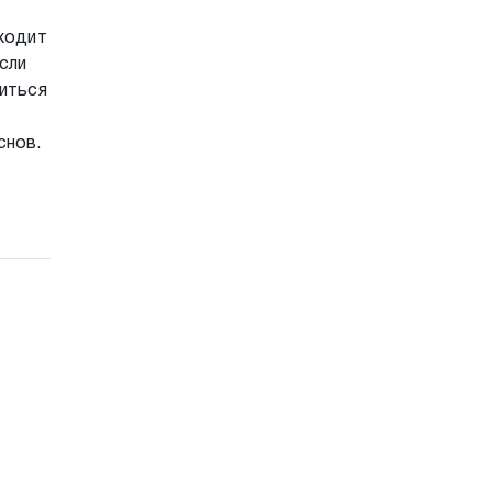
сходит
сли
биться
снов.