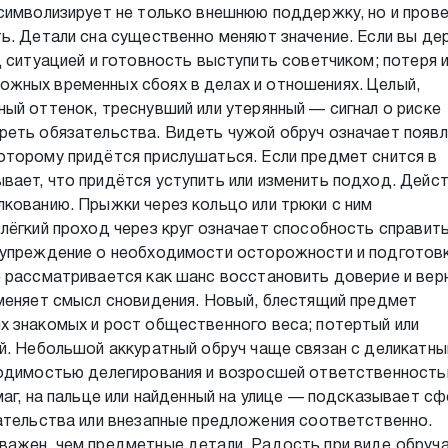
символизирует не только внешнюю поддержку, но и пров
ь. Детали сна существенно меняют значение. Если вы д
д ситуацией и готовность выступить советчиком; потеря 
жных временных сбоях в делах и отношениях. Целый,
ый оттенок, треснувший или утерянный — сигнал о риске
реть обязательства. Видеть чужой обруч означает появ
оторому придётся прислушаться. Если предмет снится в
ает, что придётся уступить или изменить подход. Дейст
кованию. Прыжки через кольцо или трюки с ним
лёгкий проход через круг означает способность справить
дупреждение о необходимости осторожности и подготовк
е рассматривается как шанс восстановить доверие и вер
 меняет смысл сновидения. Новый, блестящий предмет
х знакомых и рост общественного веса; потертый или
й. Небольшой аккуратный обруч чаще связан с деликатн
ходимостью делегирования и возросшей ответственностью
маг, на пальце или найденный на улице — подсказывает сф
ательства или внезапные предложения соответственно.
важен, чем предметные детали. Радость при виде обруч