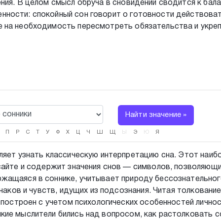
ния. В целом смысл обруча в сновидении сводится к бал
ности: спокойный сон говорит о готовности действова
 на необходимость пересмотреть обязательства и укре
Найти значение »
П
Р
С
Т
У
Ф
Х
Ц
Ч
Ш
Щ
Ы
Э
Ю
Я
ляет узнать классическую интерпретацию сна. Этот наиб
сайте и содержит значения снов — символов, позволяющ
жащаяся в соннике, учитывает природу бессознательно
знаков и чувств, идущих из подсознания. Читая толковани
 построен с учетом психологических особенностей личнос
ие мыслители бились над вопросом, как растолковать с