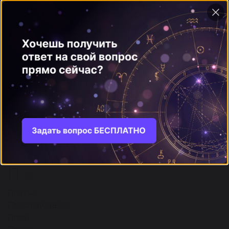
ещё
О
97
Отношения
Отправленным быть
Отпуск (отдых)
Отчаяние
Отче наш (молится)
Отчет
Отчизна
Офицер
ещё
П
243
Платье
Преследование
Плащ