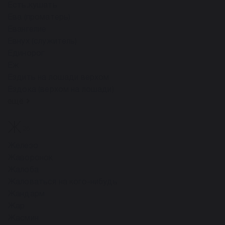
Есть,кушать
Ева (проматерь)
Евангелие
Евнух (служитель)
Единорог
Еж
Ездить на лошади верхом
Ездока (верхом на лошади)
ещё
Ж
26
Железо
Жаворонок
Жалоба
Жаловаться на кого-нибудь
Жандарм
Жар
Жасмин