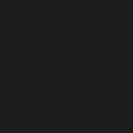
Голова сахару
Голову
Голод
ещё
Д
49
Деньги
Дети
Джунгли
Дикие животные
Диспропорции
Дождь
Дама
Дамский туфель
ещё
Е
11