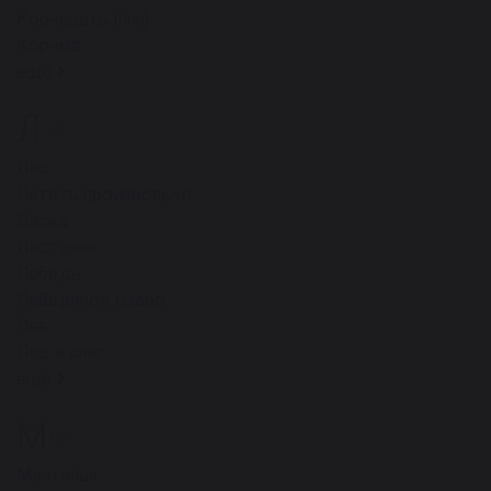
Корчевать (пни)
Корчма
ещё
Л
65
Лес
Летать произвольно
Ласка
Ласточка
Лебедь
Лебединое озеро
Лев
Лед и снег
ещё
М
101
Мантилья