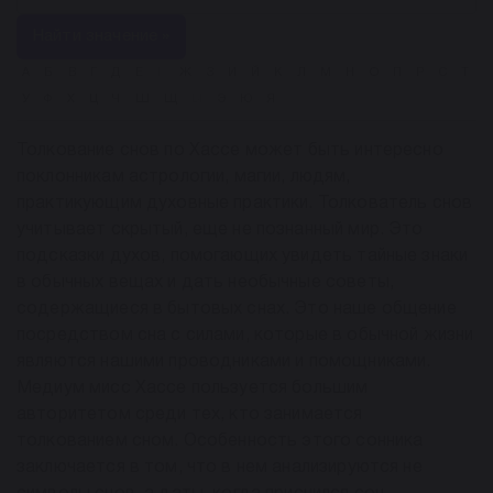
Найти значение »
А
Б
В
Г
Д
Е
Ё
Ж
З
И
Й
К
Л
М
Н
О
П
Р
С
Т
У
Ф
Х
Ц
Ч
Ш
Щ
Ы
Э
Ю
Я
Толкование снов по Хассе может быть интересно
поклонникам астрологии, магии, людям,
практикующим духовные практики. Толкователь снов
учитывает скрытый, еще не познанный мир. Это
подсказки духов, помогающих увидеть тайные знаки
в обычных вещах и дать необычные советы,
содержащиеся в бытовых снах. Это наше общение
посредством сна с силами, которые в обычной жизни
являются нашими проводниками и помощниками.
Медиум мисс Хассе пользуется большим
авторитетом среди тех, кто занимается
толкованием сном. Особенность этого сонника
заключается в том, что в нем анализируются не