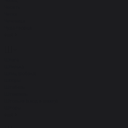
Чепец
Чесать
Четки
Чечевица
Чудотворца
ещё
Ш
36
Шпага
Шпилька
Шпиц (собака)
Шпоры
Штабель
Штемпель
Штольня (вход в шахту)
Шторы
ещё