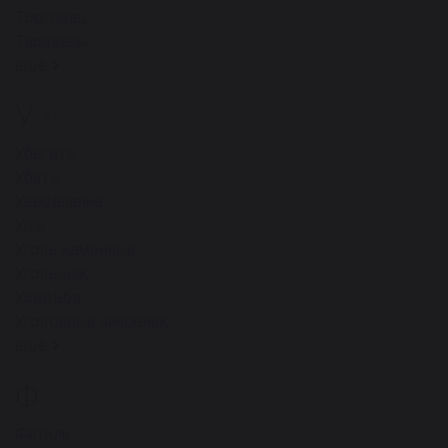
Торговец
Тараканы
ещё
У
51
Убегать
Убить
Увеселение
Угли
Уголь каменный
Угольщик
Усадьба
Уголовный чиновник
ещё
Ф
32
Фитиль