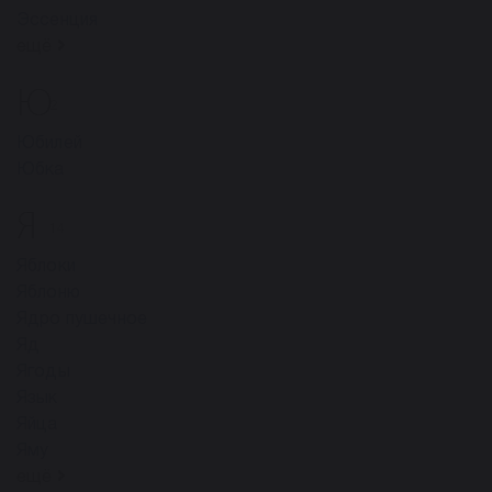
Эссенция
ещё
Ю
2
Юбилей
Юбка
Я
14
Яблоки
Яблоню
Ядро пyшeчнoe
Яд
Ягоды
Язык
Яйца
Яму
ещё