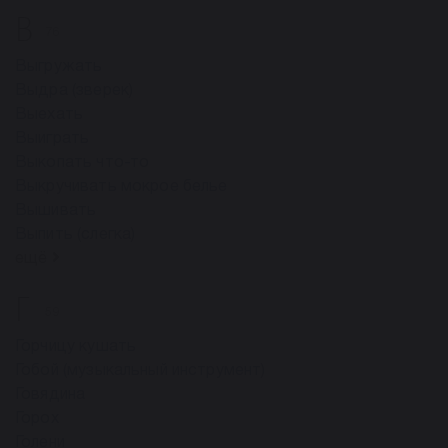
В
76
Выгружать
Выдра (зверек)
Выехать
Выиграть
Выкопать что-то
Выкручивать мокрое белье
Вышивать
Выпить (слегка)
ещё
Г
59
Горчицу кушать
Гобой (музыкальный инструмент)
Говядина
Горох
Голени