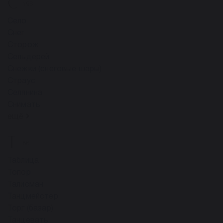
С
196
Село
Снег
Сторож
Сельдерей
Снежки (снеговые шары)
Страус
Селянина
Снимать
ещё
Т
86
Таблица
Топор
Талисман
Танцмейстер
Торг (базар)
Танцевать