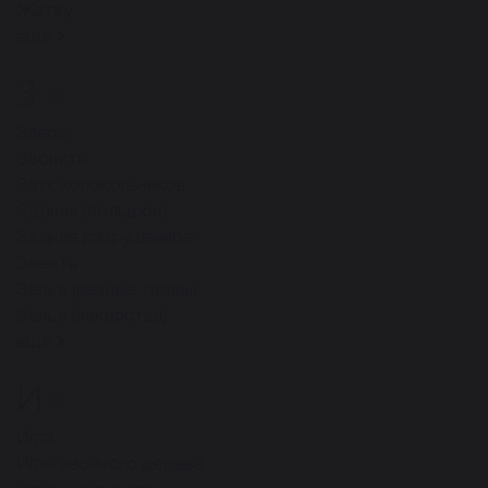
Жатву
ещё
З
58
Зверь
Звонить
Звук колокольчиков
Здание (большое)
Здание разрушенное
Зевать
Зелье (разные травы)
Зелье (лекарства)
ещё
И
46
Игла
Иглы хвойного дерева