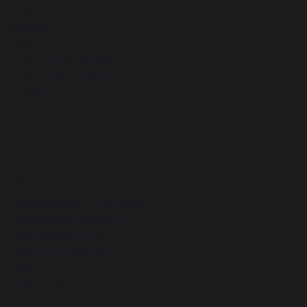
Щ
8
Щетина
Щетка
Щипцы (для орехов)
Щипцы (инструменты)
Щавель
Щеки
Щелок
Щит
Э
15
Экспедировать что-либо
Экспериментировать
Электризоваться
Электрический свет
Элемент
Эпилептика
Эполеты