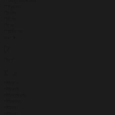
Игра (денежная)
Игрушки
Идиот
Идеал
Идти
Известия
ещё
Й
1
Йога
К
166
Король
Корона
Коронация
Коронки
Корсет
Корыто