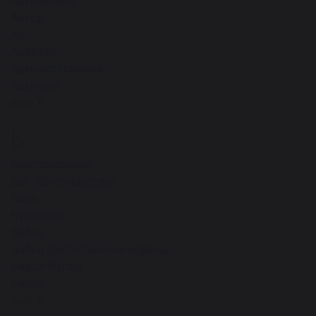
Автомобиль
Автор
Ад
Адвокат
Администрировать
Адмирал
ещё
Б
78
Благословение
Бог (Христианство)
Боль
Будильник
Бабка
Бабка (растительный корень)
Бавол (бугай)
Базар
ещё