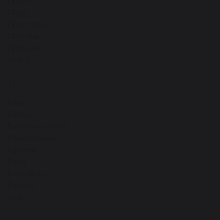
Пресс
Плед
Преступник
Плетень
Прибыль
ещё
Р
79
Река
Рекрут
Реликвия (четки)
Ремесленник
Рентген
Репа
Ресторан
Рецепт
ещё