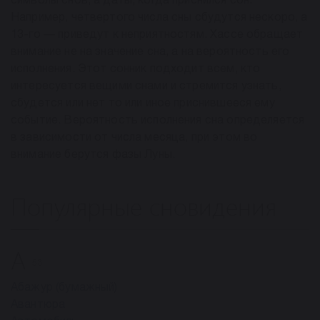
символы снов, а даты, когда приснился сон.
Например, четвертого числа сны сбудутся нескоро, а
13-го — приведут к неприятностям. Хассе обращает
внимание не на значение сна, а на вероятность его
исполнения. Этот сонник подходит всем, кто
интересуется вещими снами и стремится узнать,
сбудется или нет то или иное приснившееся ему
событие. Вероятность исполнения сна определяется
в зависимости от числа месяца, при этом во
внимание берутся фазы Луны.
Популярные сновидения
А
53
Абажур (бумажный)
Авантюра