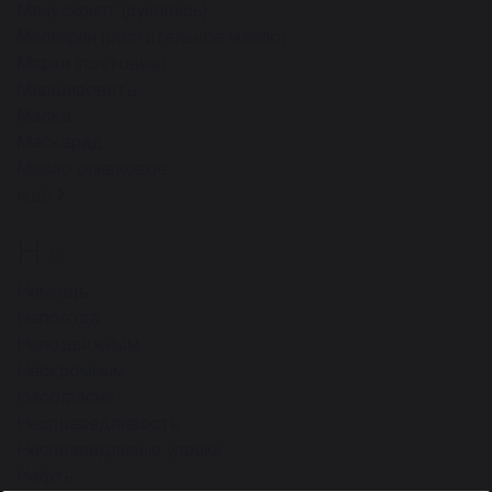
Манускрипт (рукопись)
Маргарин (растительное масло)
Марки (почтовые)
Маршировать
Маска
Маскарад
Масло оливковое
ещё
Н
59
Немощь
Непогода
Неподвижным
Нескромным
Несогласие
Несправедливость
Несправедливые упреки
Нефть