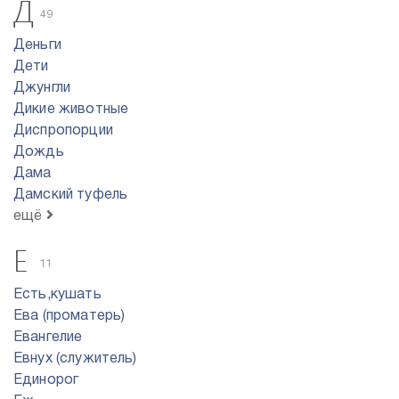
Д
49
Деньги
Дети
Джунгли
Дикие животные
Диспропорции
Дождь
Дама
Дамский туфель
ещё
Е
11
Есть,кушать
Ева (проматерь)
Евангелие
Евнух (служитель)
Единорог