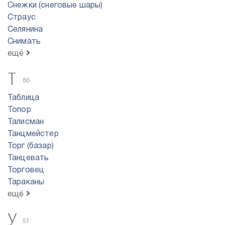
Снежки (снеговые шары)
Страус
Селянина
Снимать
ещё
Т
86
Таблица
Топор
Талисман
Танцмейстер
Торг (базар)
Танцевать
Торговец
Тараканы
ещё
У
51