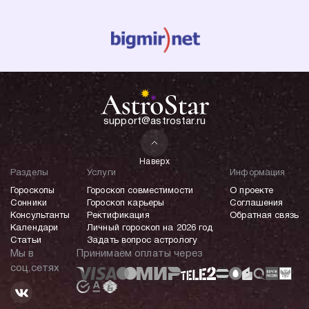
support@astrostar.ru
Наверх
Разделы
Услуги
Информация
Гороскопы
Гороскоп совместимости
О проекте
Сонники
Гороскоп карьеры
Соглашения
Консультанты
Ректификация
Обратная связь
Календари
Личный гороскоп на 2026 год
Статьи
Задать вопрос астрологу
Мы в
Принимаем оплаты через
соц.сетях