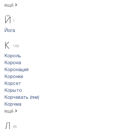
ещё
Й
1
Йога
К
166
Король
Корона
Коронация
Коронки
Корсет
Корыто
Корчевать (пни)
Корчма
ещё
Л
65