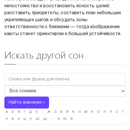
непостоянство и восстановить ясность целей:
расставить приоритеты, составить план небольших
укрепляющих шагов и обсудить зоны
ответственности с близкими — тогда изображение
каюты станет ориентиром к большей устойчивости.
Искать другой сон
Найти значение »
А
Б
В
Г
Д
Е
Ё
Ж
З
И
Й
К
Л
М
Н
О
П
Р
С
Т
У
Ф
Х
Ц
Ч
Ш
Щ
Ы
Э
Ю
Я