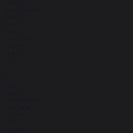
Платье
Преследование
Плащ
Пресс
Плед
Преступник
Плетень
Прибыль
ещё
Р
79
Река
Рекрут
Реликвия (четки)
Ремесленник
Рентген
Репа
Ресторан