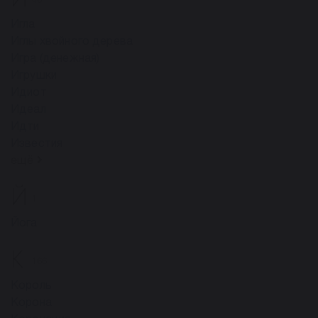
46
Игла
Иглы хвойного дерева
Игра (денежная)
Игрушки
Идиот
Идеал
Идти
Известия
ещё
Й
1
Йога
К
166
Король
Корона