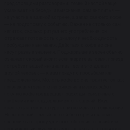
предстоящими разговорами: тёмный настой чаще
указывает на беседы и выяснения, сам акт питья —
на участие в важной встрече, а запах свежего кофе
— на подготовку к событию. Важен не столько сам
напиток, сколько ритуал его употребления: он
отражает готовность к диалогу и необходимость
пробуждения внимания. Действия с кофе во сне
несут разные значения. Поджаривание зерен обычно
означает скорый визит: если жарите вы сами, приезд
потребует вашей инициативы; если это делает
другой человек — к вам придут с просьбами или
предложениями. Молоть кофе во сне трактуется как
признак внутреннего напряжения и мелких забот,
покупка кофе предвещает расходы, связанные с
приёмами или поддержанием отношений. Вкус,
крепость и температура напитка меняют толкование.
Насыщенный тёмный настой без горечи склоняет
значение в сторону удачного общения; горький или
пережжённый вкус указывает на скрытые тревоги и