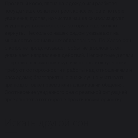
Пролитый кофе, пятна на одежде или разбитая
посуда чаще означают риск конфликтов и потерю
уважения; пустая, но чистая чашка символизирует
упущенную возможность, которую ещё можно
вернуть. Несколько чашек рядом указывают на
множество социальных обязательств. По Хассе сон
о кофе не предсказывает событие дословно, он
указывает направление действий. Неприятные детали
— пролив, неприятный вкус или ссоры вокруг чашки —
требуют осторожности и работы над отношениями и
расходами; благоприятные знаки лучше учитывать
при подготовке приёма или налаживании общения.
Соотнесение увиденного сна с реальной ситуацией
превращает этот образ в практический ориентир.
Искать другой сон