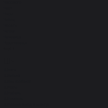
Часового
Черт
Часы
Чепец
Чесать
Четки
Чечевица
Чудотворца
ещё
Ш
36
Шпага
Шпилька
Шпиц (собака)
Шпоры
Штабель
Штемпель
Штольня (вход в шахту)