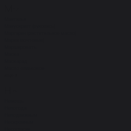
М
101
Мантилья
Манускрипт (рукопись)
Маргарин (растительное масло)
Марки (почтовые)
Маршировать
Маска
Маскарад
Масло оливковое
ещё
Н
59
Немощь
Непогода
Неподвижным
Нескромным
Несогласие