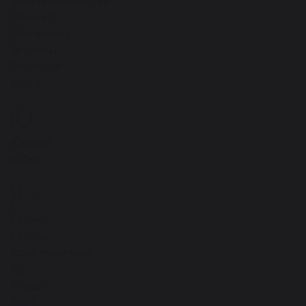
Электрический свет
Элемент
Эпилептика
Эполеты
Эссенция
ещё
Ю
2
Юбилей
Юбка
Я
14
Яблоки
Яблоню
Ядро пyшeчнoe
Яд
Ягоды
Язык