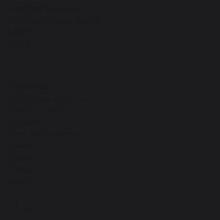
Несправедливость
Несправедливые упреки
Нефть
ещё
О
97
Отношения
Отправленным быть
Отпуск (отдых)
Отчаяние
Отче наш (молится)
Отчет
Отчизна
Офицер
ещё
П
243