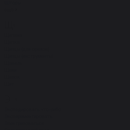
Шторы
ещё
Щ
8
Щетина
Щетка
Щипцы (для орехов)
Щипцы (инструменты)
Щавель
Щеки
Щелок
Щит
Э
15
Экспедировать что-либо
Экспериментировать
Электризоваться