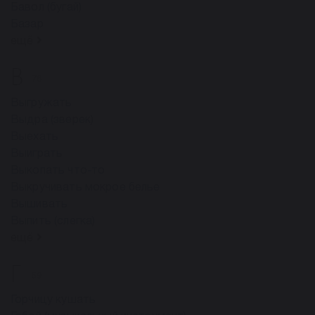
Бавол (бугай)
Базар
ещё
В
76
Выгружать
Выдра (зверек)
Выехать
Выиграть
Выкопать что-то
Выкручивать мокрое белье
Вышивать
Выпить (слегка)
ещё
Г
59
Горчицу кушать