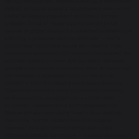
беседа предвещают семейные выгоды и укрепление
связей; холодная комната, пролившийся напиток или
разбитая посуда указывают на ссоры и потерю
доверия. Отказ от чашки рассматривается как
признак подозрительности и нежелания вовлекаться
в беседу, а угощение кого‑то напитком — часто
сопутствует признанию ваших достоинств. Роль
сновидца и жизненные обстоятельства придают сну
дополнительные оттенки. Для делового человека
крепкий кофе связан с переговорами и активностью;
для женщины в домашней роли тот же мотив
говорит о заботе о семье и ожидаемых выгодах.
Одинокому человеку сон о кофе может означать
необходимость «пробудиться» к новой связи,
усталому — напоминать о восстановлении сил.
Мелкие детали помогают уточнить практический
смысл сна. Чистая чашка с пенкой и сахаром
намекает на благоприятный исход разговора;
холодный напиток или осадок — на недосказанность.