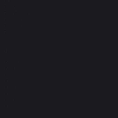
Талисман
Танцмейстер
Торг (базар)
Танцевать
Торговец
Тараканы
ещё
У
51
Убегать
Убить
Увеселение
Угли
Уголь каменный
Угольщик
Усадьба
Уголовный чиновник
ещё