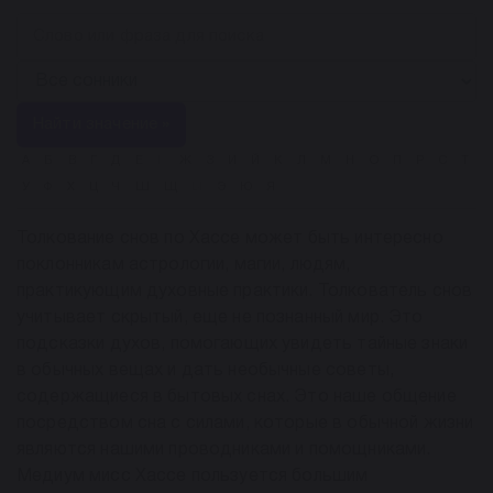
Найти значение »
А
Б
В
Г
Д
Е
Ё
Ж
З
И
Й
К
Л
М
Н
О
П
Р
С
Т
У
Ф
Х
Ц
Ч
Ш
Щ
Ы
Э
Ю
Я
Толкование снов по Хассе может быть интересно
поклонникам астрологии, магии, людям,
практикующим духовные практики. Толкователь снов
учитывает скрытый, еще не познанный мир. Это
подсказки духов, помогающих увидеть тайные знаки
в обычных вещах и дать необычные советы,
содержащиеся в бытовых снах. Это наше общение
посредством сна с силами, которые в обычной жизни
являются нашими проводниками и помощниками.
Медиум мисс Хассе пользуется большим