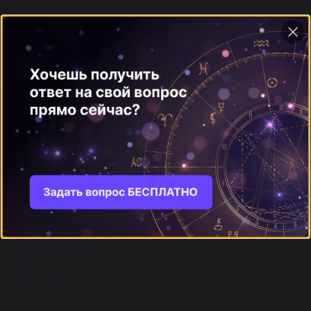
Коронация
Коронки
Корсет
Корыто
Корчевать (пни)
Корчма
ещё
Л
65
Лес
Летать произвольно
Ласка
Ласточка
Лебедь
Лебединое озеро
Лев
Лед и снег
ещё