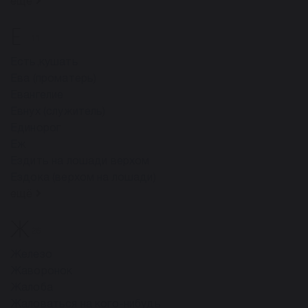
ещё
Е
11
Есть,кушать
Ева (проматерь)
Евангелие
Евнух (служитель)
Единорог
Еж
Ездить на лошади верхом
Ездока (верхом на лошади)
ещё
Ж
26
Железо
Жаворонок
Жалоба
Жаловаться на кого-нибудь