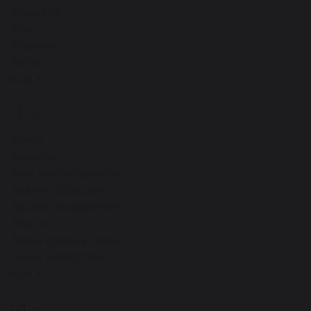
Жандарм
Жар
Жасмин
Жатву
ещё
З
58
Зверь
Звонить
Звук колокольчиков
Здание (большое)
Здание разрушенное
Зевать
Зелье (разные травы)
Зелье (лекарства)
ещё
И