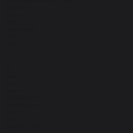
Гобой (музыкальный инструмент)
Говядина
Горох
Голени
Голова сахару
Голову
Голод
ещё
Д
49
Деньги
Дети
Джунгли
Дикие животные
Диспропорции
Дождь
Дама
Дамский туфель