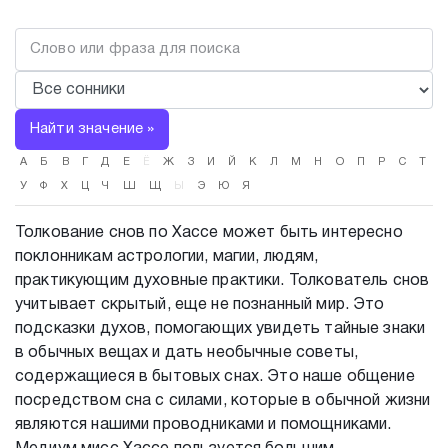
Найти значение »
А
Б
В
Г
Д
Е
Ё
Ж
З
И
Й
К
Л
М
Н
О
П
Р
С
Т
У
Ф
Х
Ц
Ч
Ш
Щ
Ы
Э
Ю
Я
Толкование снов по Хассе может быть интересно
поклонникам астрологии, магии, людям,
практикующим духовные практики. Толкователь снов
учитывает скрытый, еще не познанный мир. Это
подсказки духов, помогающих увидеть тайные знаки
в обычных вещах и дать необычные советы,
содержащиеся в бытовых снах. Это наше общение
посредством сна с силами, которые в обычной жизни
являются нашими проводниками и помощниками.