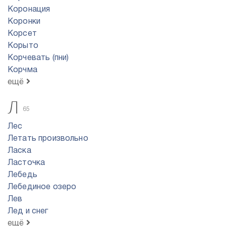
Коронация
Коронки
Корсет
Корыто
Корчевать (пни)
Корчма
ещё
Л
65
Лес
Летать произвольно
Ласка
Ласточка
Лебедь
Лебединое озеро
Лев
Лед и снег
ещё