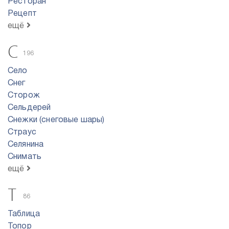
Ресторан
Рецепт
ещё
С
196
Село
Снег
Сторож
Сельдерей
Снежки (снеговые шары)
Страус
Селянина
Снимать
ещё
Т
86
Таблица
Топор