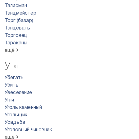
Талисман
Танцмейстер
Торг (базар)
Танцевать
Торговец
Тараканы
ещё
У
51
Убегать
Убить
Увеселение
Угли
Уголь каменный
Угольщик
Усадьба
Уголовный чиновник
ещё