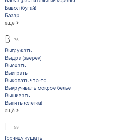
Бабка (растительный корень)
Бавол (бугай)
Базар
ещё
В
76
Выгружать
Выдра (зверек)
Выехать
Выиграть
Выкопать что-то
Выкручивать мокрое белье
Вышивать
Выпить (слегка)
ещё
Г
59
Горчицу кушать