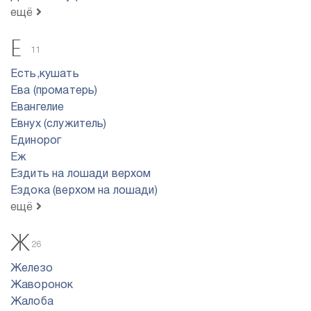
ещё
Е
11
Есть,кушать
Ева (проматерь)
Евангелие
Евнух (служитель)
Единорог
Еж
Ездить на лошади верхом
Ездока (верхом на лошади)
ещё
Ж
26
Железо
Жаворонок
Жалоба