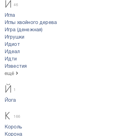
И
46
Игла
Иглы хвойного дерева
Игра (денежная)
Игрушки
Идиот
Идеал
Идти
Известия
ещё
Й
1
Йога
К
166
Король
Корона