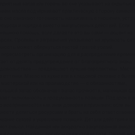
приятный запах или горечь во сне указывают на скрытые 
анием масла подчёркивают практическую сторону символа
во сне означают готовность налаживать отношения, устр
ресурсах и порядке вместо импульсивных действий. Если
внешнюю помощь; если делаете это вы сами — акцент на
урсах. Проливы и загрязнения указывают на хрупкость си
жность может обернуться пустой тратой усилий.
пересмотреть организацию дел и распределение времен
ает отделить предупреждение от благоприятного знака:
и удовольствие — предвещают лучшие перспективы. Мест
оттенки. Масло на кухне или в кладовой связано с быто
 мастерской или на производстве — с обязанностями,
ольшой запас обозначает запас прочности, маленькая фл
ивает экономность и продуманность позиции. Подарок в 
 воспринимается как знак доверия и признания; если вы
ности делиться ресурсами и брать на себя ответственно
ание связей и укрепление позиций. Детали действия и в
ют смысл. Найденная или аккуратно закупоренная ёмкост
и и скорой выгоды: ресурсы окажутся кстати. Пролив на 