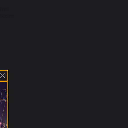
ется
имости
ый