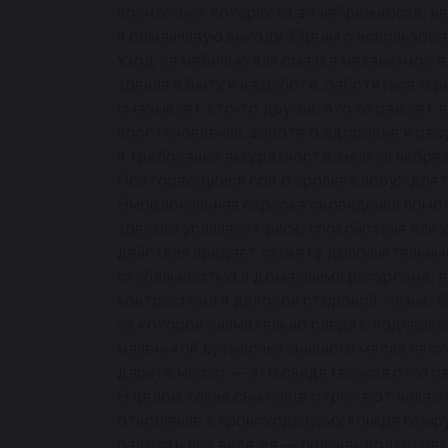
возможных потерях из‑за небрежности; не
и обманчивую выгоду. Сцены с использов
Уход за мебелью или смазка механизмов 
трения в быту и на работе, заботиться о 
смазывает кто‑то другой, это отражает 
восстановлении, заботе о здоровье и рес
и требование аккуратности: мелкая небре
Повторяющийся сон о проливе побуждает 
Эмоциональная окраска сновидения помог
тревога усиливает риск, спокойствие ил
действия придаёт сюжету дополнительные 
стабильностью и домашними ресурсами; в
контрактами и деловой стороной жизни. Б
за которой внимательно следят, подчёрк
маленькой бутылочки льняного масла часто
дарите масло — это свидетельство готов
В целом такие сны чаще отражают налажив
отношение к происходящему конкретизиру
радость при виде её — признак подготовк