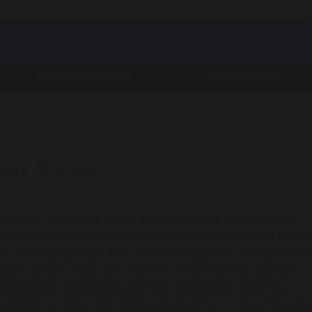
Услуги астрологов
Консультанты
ник Хассе
робнее. В соннике Хассе образ льняного масла обычно
ах и удачным завершением начатых начинаний. Сам симво
в: там, где раньше были трения и задержки, вскоре появ
илия начнут окупаться. Чистое тёплое льняное масло в
финансовое улучшение, удачное завершение проекта и
ое масло, а также протекающая ёмкость — предупрежден