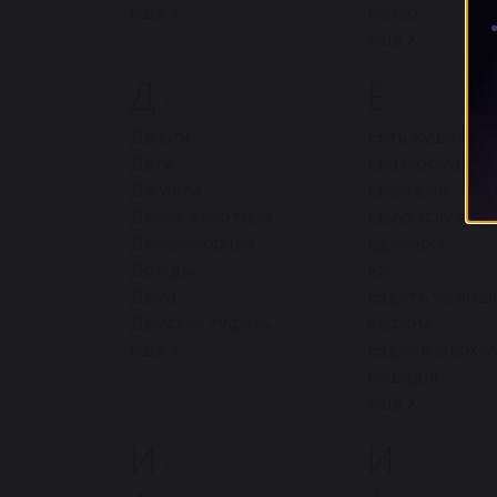
ещё
Базар
ещё
Д
Е
49
11
Деньги
Есть,кушать
Дети
Ева (проматерь
Джунгли
Евангелие
Дикие животные
Евнух (служите
Диспропорции
Единорог
Дождь
Еж
Дама
Ездить на лош
Дамский туфель
верхом
ещё
Ездока (верхо
лошади)
ещё
И
Й
46
1