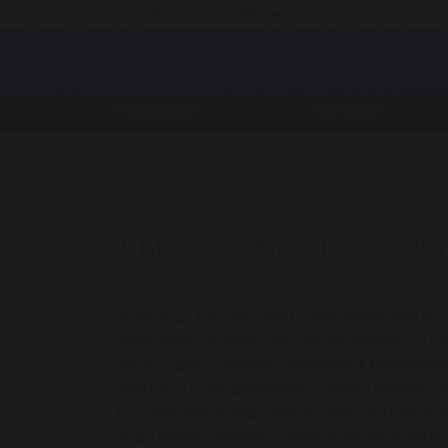
О проекте
Соглашения
Помощь
Одни из самых точных гороскопов в интернете
от профессиональных астрологов
Гороскопы
Сонники
Главная
Сонники
Сонник Хассе
Льняное масло
Льняное масло - Сон
Выигрыш. Рассмотрим толкование сна под
связывают с прибылью, облегчением в дел
несёт идею «смазки» жизненных механизмо
лёгкость и продвижение, а приложенные ус
бутылке или посуде чаще трактуется как 
поддержка близких. Тёмное или прогоркл