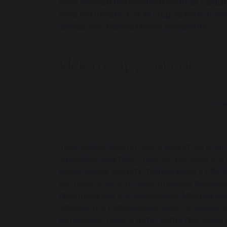
собственным настроением помогает решит
силы или обратиться за поддержкой, поск
аккуратное распоряжение ресурсами.
Искать другой сон
А
Б
В
Г
Д
Е
Ё
Ж
З
И
Й
К
Л
М
Н
О
Толкование снов по Хассе может быть инт
духовные практики. Толкователь снов учи
помогающих увидеть тайные знаки в обыч
бытовых снах. Это наше общение посредс
проводниками и помощниками. Медиум мис
занимается толкованием сном. Особенност
не символы снов, а даты, когда приснился