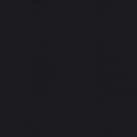
Офицер
Прибыль
ещё
ещё
Т
У
86
51
Таблица
Убегать
Топор
Убить
Талисман
Увеселение
Танцмейстер
Угли
вые
Торг (базар)
Уголь каменный
Танцевать
Угольщик
Торговец
Усадьба
Тараканы
Уголовный чиновн
ещё
ещё
Ц
Ч
24
26
Цирк
Часового