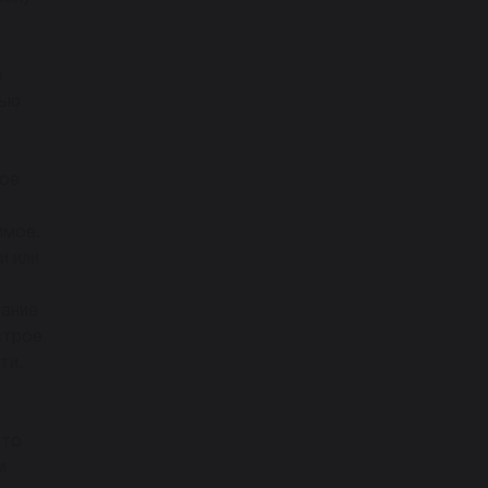
в
тью
лое
имое.
и или
вание
строе
ти.
что
и