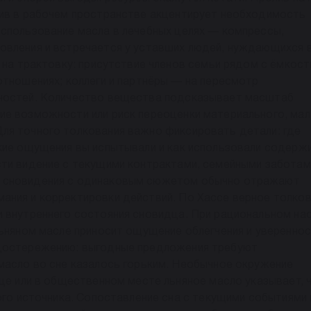
лив в рабочем пространстве акцентирует необходимость
Использование масла в лечебных целях — компрессы,
овления и встречается у уставших людей, нуждающихся 
т на трактовку: присутствие членов семьи рядом с ёмкос
отношениях; коллеги и партнёры — на пересмотр
нностей. Количество вещества подсказывает масштаб
ие возможности или риск переоценки материального, ма
ля точного толкования важно фиксировать детали: где
акие ощущения вы испытывали и как использовали содерж
сти видение с текущими контрактами, семейными заботам
я сновидения с одинаковым сюжетом обычно отражают
ания и корректировки действий. По Хассе верное толко
и внутреннего состояния сновидца. При рациональном на
льняном масле приносит ощущение облегчения и увереннос
едостережению: выгодные предложения требуют
масло во сне казалось горьким. Необычное окружение
ице или в общественном месте льняное масло указывает, 
ого источника. Сопоставление сна с текущими событиями 