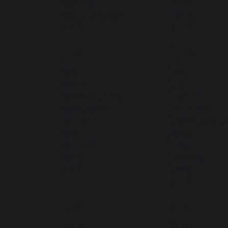
Маскарад
упреки
Масло оливковое
Нефть
ещё
ещё
Р
С
79
196
Река
Село
Рекрут
Снег
Реликвия (четки)
Сторож
Ремесленник
Сельдерей
Рентген
Снежки (снего
Репа
шары)
Ресторан
Страус
Рецепт
Селянина
ещё
Снимать
ещё
Ф
Х
32
25
Фитиль
Хлопоты