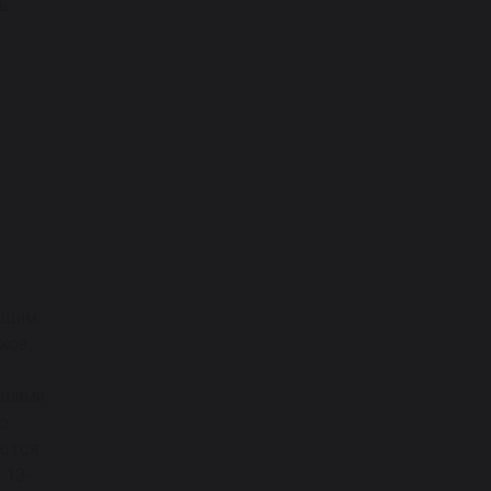
ь
ующим
хов,
ашими
о
уются
 13-