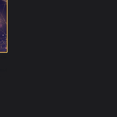
ков
)
ное
авы)
)