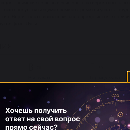
ащает внимание не на значение сна, а на вероятность его
кто интересуется вещими снами и стремится узнать, сбуд
бытие. Вероятность исполнения сна определяется в завис
рутся фазы Луны.
ния
В
Г
76
59
Выгружать
Горчицу кушать
тво)
Выдра (зверек)
Гобой (музыкальн
Выехать
инструмент)
Выиграть
Говядина
Выкопать что-то
Горох
ельный
Выкручивать мокрое
Голени
белье
Голова сахару
Вышивать
Голову