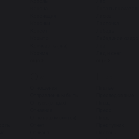
Король
Лес
Корона
Летать произвол
Коронация
Ласка
Коронки
Ласточка
Корсет
Лебедь
Корыто
Лебединое озеро
Корчевать (пни)
Лев
Корчма
Лед и снег
ещё
ещё
О
П
97
243
Отношения
Платье
Отправленным быть
Преследование
Отпуск (отдых)
Плащ
Отчаяние
Пресс
Отче наш (молится)
Плед
ость
Отчет
Преступник
ые
Отчизна
Плетень