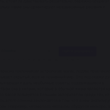
ь, стоит ли действовать решительно, бережно сберегат
ольку такие сны ориентируют на взвешенные решения и
Найти значение »
П
Р
С
Т
У
Ф
Х
Ц
Ч
Ш
Щ
Ы
Э
Ю
Я
ересно поклонникам астрологии, магии, людям, практик
тывает скрытый, еще не познанный мир. Это подсказки ду
ных вещах и дать необычные советы, содержащиеся в
твом сна с силами, которые в обычной жизни являются н
с Хассе пользуется большим авторитетом среди тех, кт
ь этого сонника заключается в том, что в нем анализир
 сон. Например, четвертого числа сны сбудутся нескоро, а