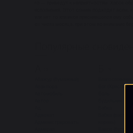
го — приведут к неприятностям. Хассе обр
исполнения. Этот сонник подходит всем, 
или нет то или иное приснившееся ему со
от числа месяца, при этом во внимание бе
Популярные сновиде
А
Б
53
78
Абажур (бумажный)
Благословение
Авантюра
Бог (Христианс
Автомобиль
Боль
Автор
Будильник
Ад
Бабка
Адвокат
Бабка (растит
Администрировать
корень)
Адмирал
Бавол (бугай)