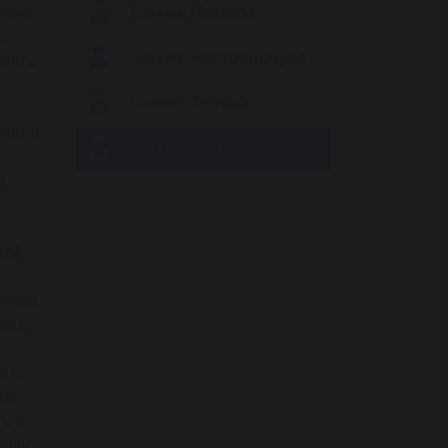
риски
Сонник Миллера
.
Сонник Нострадамуса
анять
Сонник Фрейда
туации
Сонник Хассе
и.
о
вой
яжка,
виде
сть.
аше
ь и
полу