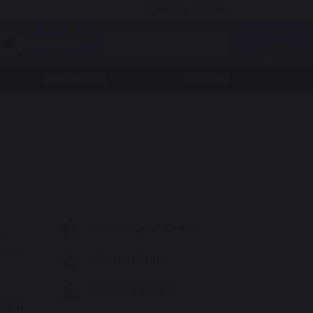
support@astrostar.ru
Узнать статус заказа
25 лунный день
Календари
Статьи
Ассирийский сонник
л
ится
Сонник Ванги
Сонник Лоффа
ие о