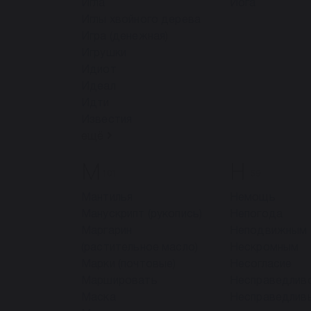
Игла
Йога
Иглы хвойного дерева
Игра (денежная)
Игрушки
Идиот
Идеал
Идти
Известия
ещё
М
Н
101
59
Мантилья
Немощь
Манускрипт (рукопись)
Непогода
Маргарин
Неподвижным
(растительное масло)
Нескромным
Марки (почтовые)
Несогласие
Маршировать
Несправедлив
Маска
Несправедлив