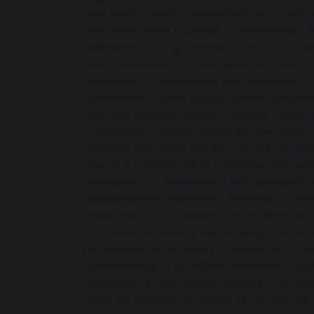
свидетельствует о потере контроля; про
внимательности к срокам и документам. 
растирания — подчёркивает тему восстан
восстановлении сил. Участники сна влияю
указывает на улаживание противоречий в 
договорённостей и распределения обяза
события: большие запасы означают широк
количество — необходимость экономии. Д
происходило действие, кто был рядом, к
Записи в дневнике снов помогают соотне
планируемыми покупками. Повторяющиес
неразрешённую проблему, требующую вним
складывается из внешних обстоятельств 
и готовности принять плоды труда сон о 
При тревожности образ склоняется к пр
дополнительной проверки, особенно если 
усиливает смысл образа: найденное на ул
успех или риск могут прийти из неожиданн