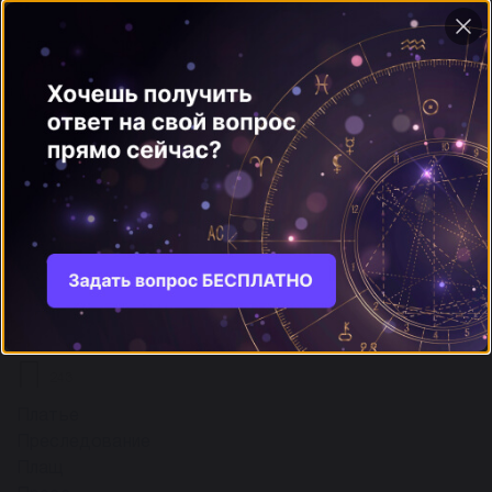
ещё
О
97
Отношения
Отправленным быть
Отпуск (отдых)
Отчаяние
Отче наш (молится)
Отчет
Отчизна
Офицер
ещё
П
243
Платье
Преследование
Плащ