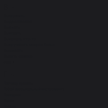
В
76
Выгружать
Выдра (зверек)
Выехать
Выиграть
Выкопать что-то
Выкручивать мокрое белье
Вышивать
Выпить (слегка)
ещё
Г
59
Горчицу кушать
Гобой (музыкальный инструмент)
Говядина
Горох
Голени