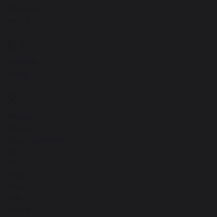
Эссенция
ещё
Ю
2
Юбилей
Юбка
Я
14
Яблоки
Яблоню
Ядро пyшeчнoe
Яд
Ягоды
Язык
Яйца
Яму
ещё