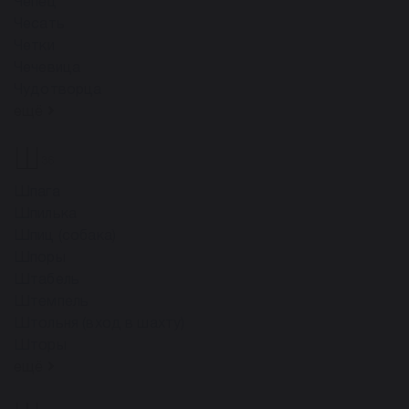
Чепец
Чесать
Четки
Чечевица
Чудотворца
ещё
Ш
36
Шпага
Шпилька
Шпиц (собака)
Шпоры
Штабель
Штемпель
Штольня (вход в шахту)
Шторы
ещё