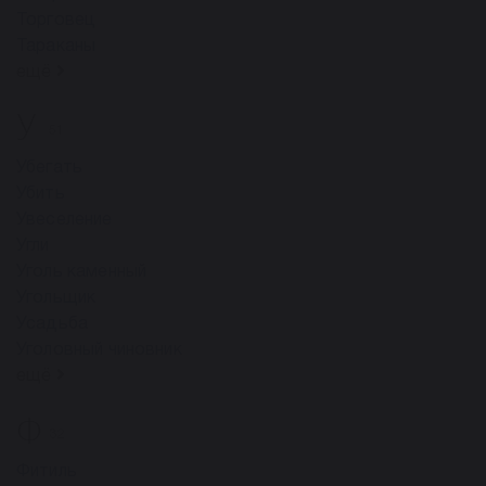
Торговец
Тараканы
ещё
У
51
Убегать
Убить
Увеселение
Угли
Уголь каменный
Угольщик
Усадьба
Уголовный чиновник
ещё
Ф
32
Фитиль