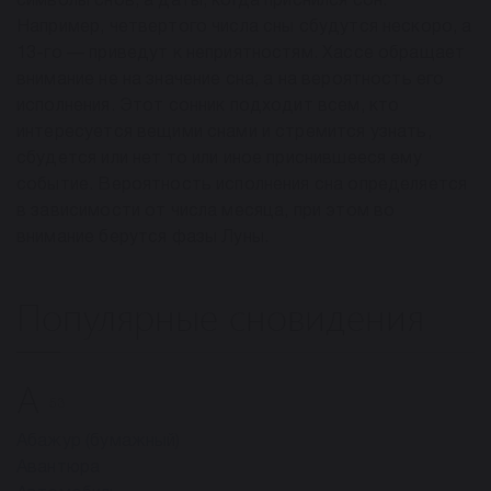
символы снов, а даты, когда приснился сон.
Например, четвертого числа сны сбудутся нескоро, а
13-го — приведут к неприятностям. Хассе обращает
внимание не на значение сна, а на вероятность его
исполнения. Этот сонник подходит всем, кто
интересуется вещими снами и стремится узнать,
сбудется или нет то или иное приснившееся ему
событие. Вероятность исполнения сна определяется
в зависимости от числа месяца, при этом во
внимание берутся фазы Луны.
Популярные сновидения
А
53
Абажур (бумажный)
Авантюра