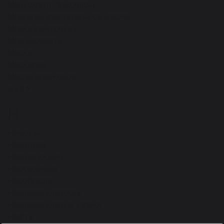
Манускрипт (рукопись)
Маргарин (растительное масло)
Марки (почтовые)
Маршировать
Маска
Маскарад
Масло оливковое
ещё
Н
59
Немощь
Непогода
Неподвижным
Нескромным
Несогласие
Несправедливость
Несправедливые упреки
Нефть