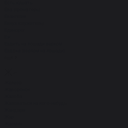
Есть,кушать
Ева (проматерь)
Евангелие
Евнух (служитель)
Единорог
Еж
Ездить на лошади верхом
Ездока (верхом на лошади)
ещё
Ж
26
Железо
Жаворонок
Жалоба
Жаловаться на кого-нибудь
Жандарм
Жар
Жасмин