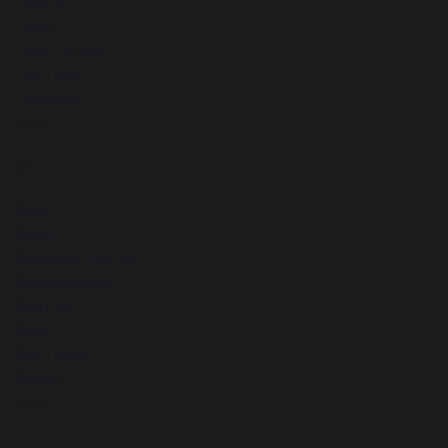
Пресс
Плед
Преступник
Плетень
Прибыль
ещё
Р
79
Река
Рекрут
Реликвия (четки)
Ремесленник
Рентген
Репа
Ресторан
Рецепт
ещё