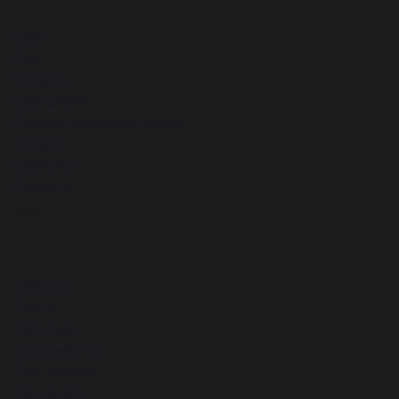
С
196
Село
Снег
Сторож
Сельдерей
Снежки (снеговые шары)
Страус
Селянина
Снимать
ещё
Т
86
Таблица
Топор
Талисман
Танцмейстер
Торг (базар)
Танцевать