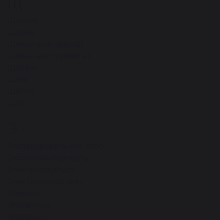
Щ
8
Щетина
Щетка
Щипцы (для орехов)
Щипцы (инструменты)
Щавель
Щеки
Щелок
Щит
Э
15
Экспедировать что-либо
Экспериментировать
Электризоваться
Электрический свет
Элемент
Эпилептика
Эполеты