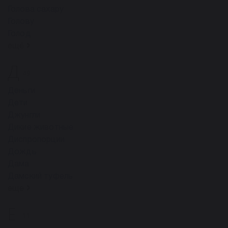
Голова сахару
Голову
Голод
ещё
Д
49
Деньги
Дети
Джунгли
Дикие животные
Диспропорции
Дождь
Дама
Дамский туфель
ещё
Е
11