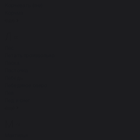
Корчевать (пни)
Корчма
ещё
Л
65
Лес
Летать произвольно
Ласка
Ласточка
Лебедь
Лебединое озеро
Лев
Лед и снег
ещё
М
101
Мантилья