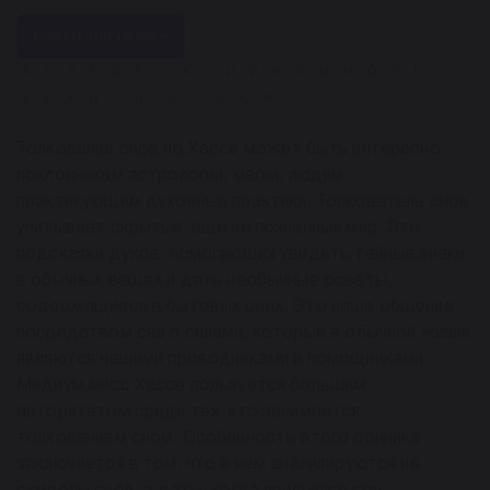
Найти значение »
А
Б
В
Г
Д
Е
Ё
Ж
З
И
Й
К
Л
М
Н
О
П
Р
С
Т
У
Ф
Х
Ц
Ч
Ш
Щ
Ы
Э
Ю
Я
Толкование снов по Хассе может быть интересно
поклонникам астрологии, магии, людям,
практикующим духовные практики. Толкователь снов
учитывает скрытый, еще не познанный мир. Это
подсказки духов, помогающих увидеть тайные знаки
в обычных вещах и дать необычные советы,
содержащиеся в бытовых снах. Это наше общение
посредством сна с силами, которые в обычной жизни
являются нашими проводниками и помощниками.
Медиум мисс Хассе пользуется большим
авторитетом среди тех, кто занимается
толкованием сном. Особенность этого сонника
заключается в том, что в нем анализируются не