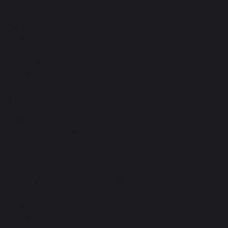
Автомобиль
Автор
Ад
Адвокат
Администрировать
Адмирал
ещё
Б
78
Благословение
Бог (Христианство)
Боль
Будильник
Бабка
Бабка (растительный корень)
Бавол (бугай)
Базар
ещё