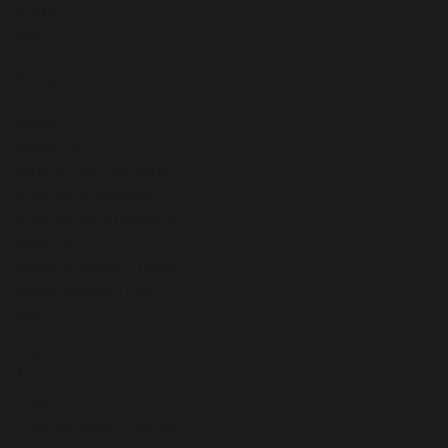
Жатву
ещё
З
58
Зверь
Звонить
Звук колокольчиков
Здание (большое)
Здание разрушенное
Зевать
Зелье (разные травы)
Зелье (лекарства)
ещё
И
46
Игла
Иглы хвойного дерева