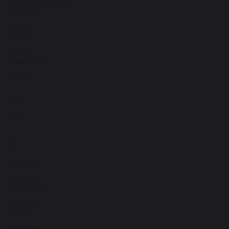
Игра (денежная)
Игрушки
Идиот
Идеал
Идти
Известия
ещё
Й
1
Йога
К
166
Король
Корона
Коронация
Коронки
Корсет
Корыто