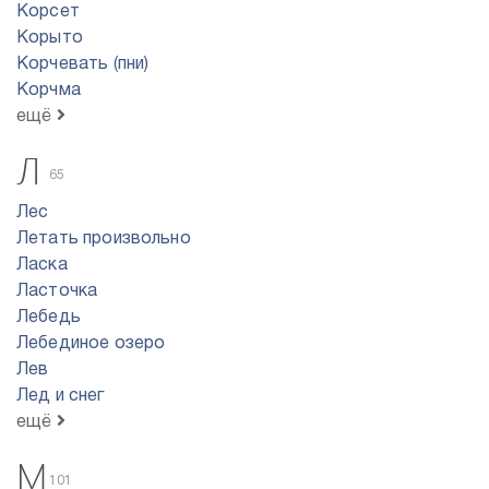
Корсет
Корыто
Корчевать (пни)
Корчма
ещё
Л
65
Лес
Летать произвольно
Ласка
Ласточка
Лебедь
Лебединое озеро
Лев
Лед и снег
ещё
М
101