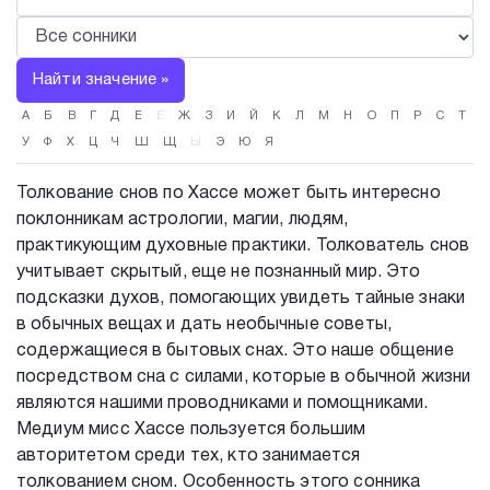
Найти значение »
А
Б
В
Г
Д
Е
Ё
Ж
З
И
Й
К
Л
М
Н
О
П
Р
С
Т
У
Ф
Х
Ц
Ч
Ш
Щ
Ы
Э
Ю
Я
Толкование снов по Хассе может быть интересно
поклонникам астрологии, магии, людям,
практикующим духовные практики. Толкователь снов
учитывает скрытый, еще не познанный мир. Это
подсказки духов, помогающих увидеть тайные знаки
в обычных вещах и дать необычные советы,
содержащиеся в бытовых снах. Это наше общение
посредством сна с силами, которые в обычной жизни
являются нашими проводниками и помощниками.
Медиум мисс Хассе пользуется большим
авторитетом среди тех, кто занимается
толкованием сном. Особенность этого сонника