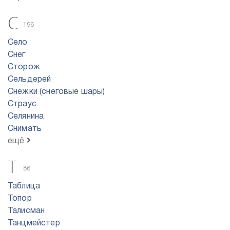
С
196
Село
Снег
Сторож
Сельдерей
Снежки (снеговые шары)
Страус
Селянина
Снимать
ещё
Т
86
Таблица
Топор
Талисман
Танцмейстер