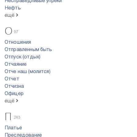
Несправедливые упреки
Нефть
ещё
О
97
Отношения
Отправленным быть
Отпуск (отдых)
Отчаяние
Отче наш (молится)
Отчет
Отчизна
Офицер
ещё
П
243
Платье
Преследование