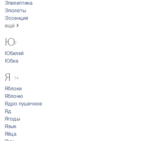
Эпилептика
Эполеты
Эссенция
ещё
Ю
2
Юбилей
Юбка
Я
14
Яблоки
Яблоню
Ядро пyшeчнoe
Яд
Ягоды
Язык
Яйца