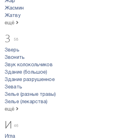
Жар
Жасмин
Жатву
ещё
З
58
Зверь
Звонить
Звук колокольчиков
Здание (большое)
Здание разрушенное
Зевать
Зелье (разные травы)
Зелье (лекарства)
ещё
И
46
Игла