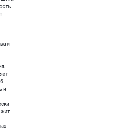
лость
т
ва и
ия.
ияет
об
ь и
ески
ужит
ных