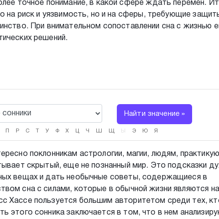
олее точное понимание, в какой сфере ждать перемен. Ит
ко на риск и уязвимость, но и на сферы, требующие защи
инство. При внимательном сопоставлении сна с жизнью е
тических решений.
Найти значение »
П
Р
С
Т
У
Ф
Х
Ц
Ч
Ш
Щ
Ы
Э
Ю
Я
ересно поклонникам астрологии, магии, людям, практик
тывает скрытый, еще не познанный мир. Это подсказки ду
ных вещах и дать необычные советы, содержащиеся в
твом сна с силами, которые в обычной жизни являются н
с Хассе пользуется большим авторитетом среди тех, кт
ь этого сонника заключается в том, что в нем анализир