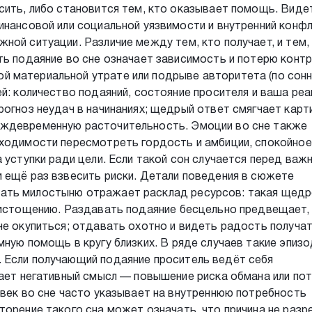
сить, либо становится тем, кто оказывает помощь. Виде
инансовой или социальной уязвимости и внутренний конф
ной ситуации. Различие между тем, кто получает, и тем,
ть подаяние во сне означает зависимость и потерю контр
 материальной утрате или подрыве авторитета (по сонн
й: количество подаяний, состояние просителя и ваша реа
огноз неудач в начинаниях; щедрый ответ смягчает карти
еждевременную расточительность. Эмоции во сне также
бходимости пересмотреть гордость и амбиции, спокойное
 уступки ради цели. Если такой сон случается перед важ
 ещё раз взвесить риски. Детали поведения в сюжете
ать милостыню отражает расклад ресурсов: такая щед
 истощению. Раздавать подаяние бесцельно предвещает,
не окупиться; отдавать охотно и видеть радость получа
мную помощь в кругу близких. В ряде случаев такие эпиз
 Если получающий подаяние проситель ведёт себя
вает негативный смысл — повышение риска обмана или по
овек во сне часто указывает на внутреннюю потребность
торение такого сна может означать, что причина не раз