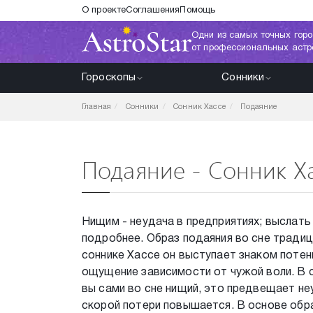
О проекте
Соглашения
Помощь
Одни из самых точных горо
от профессиональных астр
Гороскопы
Сонники
Главная
Сонники
Сонник Хассе
Подаяние
Подаяние - Сонник Х
Нищим - неудача в предприятиях; выслать
подробнее. Образ подаяния во сне традиц
соннике Хассе он выступает знаком поте
ощущение зависимости от чужой воли. В 
вы сами во сне нищий, это предвещает не
скорой потери повышается. В основе обр