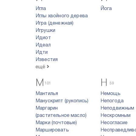
Игла
Йога
Иглы хвойного дерева
Игра (денежная)
Игрушки
Идиот
Идеал
Идти
Известия
ещё
М
Н
101
59
Мантилья
Немощь
Манускрипт (рукопись)
Непогода
Маргарин
Неподвижным
(растительное масло)
Нескромным
Марки (почтовые)
Несогласие
Маршировать
Несправедлив