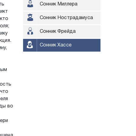
ть
Сонник Миллера
ликт
Сонник Нострадамуса
 кто
оля;
Сонник Фрейда
ику
кция.
Сонник Хассе
ну,
ным
рость
 что
теля
оды во
тери
решена