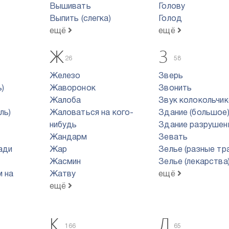
Вышивать
Голову
Выпить (слегка)
Голод
ещё
ещё
Ж
З
26
58
Железо
Зверь
)
Жаворонок
Звонить
Жалоба
Звук колокольчи
ль)
Жаловаться на кого-
Здание (большое
нибудь
Здание разрушен
Жандарм
Зевать
ади
Жар
Зелье (разные тр
Жасмин
Зелье (лекарства
м на
Жатву
ещё
ещё
К
Л
166
65