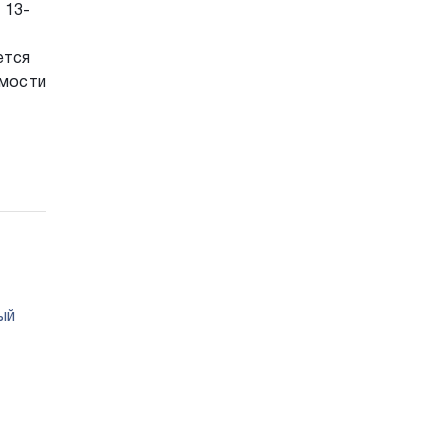
 13-
ется
имости
ый