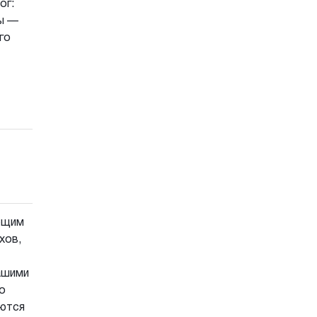
ог:
ты —
го
ующим
хов,
ашими
о
уются