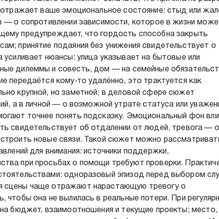
я отражает ваше эмоциональное состояние: стыд или жа
в — о сопротивлении зависимости, которое в жизни може
щему предупреждает, что гордость способна закрыть
сам; принятие подаяния без унижения свидетельствует о
а усиливает нюансы: улица указывает на бытовые или
ные дилеммы и совесть, дом — на семейные обязательст
ие передаётся кому‑то удалённо, это трактуется как
ьно крупной, но заметной; в деловой сфере сюжет
ий, а в личной — о возможной утрате статуса или уважен
могают точнее понять подсказку. Эмоциональный фон вл
ть свидетельствует об отдалении от людей, тревога — 
 строить новые связи. Такой сюжет можно рассматриват
авлений для внимания: источники поддержки,
ства при просьбах о помощи требуют проверки. Практич
бстоятельствами: одноразовый эпизод перед выбором сл
я сцены чаще отражают нарастающую тревогу о
, чтобы она не вылилась в реальные потери. При регуляр
 на бюджет, взаимоотношения и текущие проекты; место,