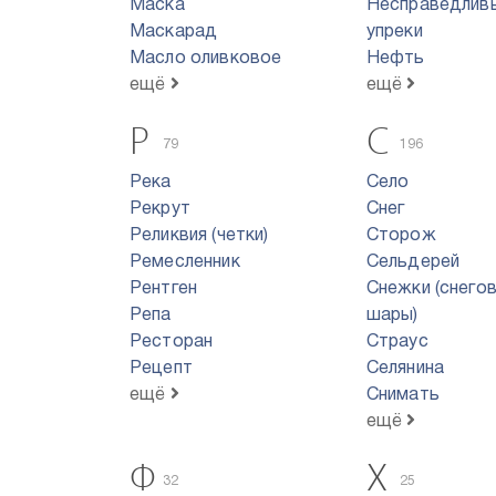
Маска
Несправедлив
Маскарад
упреки
Масло оливковое
Нефть
ещё
ещё
Р
С
79
196
Река
Село
Рекрут
Снег
Реликвия (четки)
Сторож
Ремесленник
Сельдерей
Рентген
Снежки (снего
Репа
шары)
Ресторан
Страус
Рецепт
Селянина
ещё
Снимать
ещё
Ф
Х
32
25