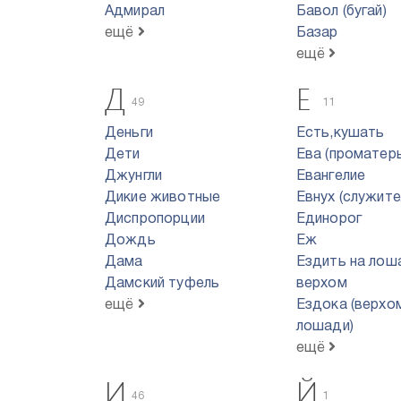
Адмирал
Бавол (бугай)
ещё
Базар
ещё
Д
Е
49
11
Деньги
Есть,кушать
Дети
Ева (проматерь
Джунгли
Евангелие
Дикие животные
Евнух (служите
Диспропорции
Единорог
Дождь
Еж
Дама
Ездить на лош
Дамский туфель
верхом
ещё
Ездока (верхо
лошади)
ещё
И
Й
46
1