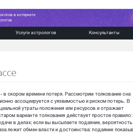
скопов в интернете
ологов
Услуги астрологов
Консультанты
ассе
 - в скором времени потеря. Рассмотрим толкование сна
ионно ассоциируется с уязвимостью и риском потерь. В
нциальной утраты положения или ресурсов и отражает
старом варианте толкования действует простое правило:
удачи в делах; если вы высылаете подаяние, вероятность
аза лежит обмен власти и достоинства: подаяние показы