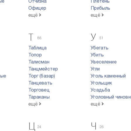
ые
Отчизна
Плетень
Офицер
Прибыль
ещё
ещё
Т
У
86
51
Таблица
Убегать
Топор
Убить
Талисман
Увеселение
Танцмейстер
Угли
вые
Торг (базар)
Уголь каменный
Танцевать
Угольщик
Торговец
Усадьба
Тараканы
Уголовный чиновн
ещё
ещё
Ц
Ч
24
26