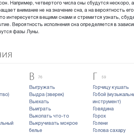
 сон. Например, четвертого числа сны сбудутся нескоро, а
ащает внимание не на значение сна, а на вероятность его
кто интересуется вещими снами и стремится узнать, сбуд
бытие. Вероятность исполнения сна определяется в завис
рутся фазы Луны.
ния
В
Г
76
59
Выгружать
Горчицу кушать
тво)
Выдра (зверек)
Гобой (музыкальн
Выехать
инструмент)
Выиграть
Говядина
Выкопать что-то
Горох
ельный
Выкручивать мокрое
Голени
белье
Голова сахару