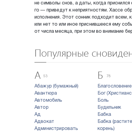
не символы снов, а даты, когда приснился
го — приведут к неприятностям. Хассе обр
исполнения. Этот сонник подходит всем, 
или нет то или иное приснившееся ему со
от числа месяца, при этом во внимание бе
Популярные сновиде
А
Б
53
78
Абажур (бумажный)
Благословение
Авантюра
Бог (Христианс
Автомобиль
Боль
Автор
Будильник
Ад
Бабка
Адвокат
Бабка (растит
Администрировать
корень)