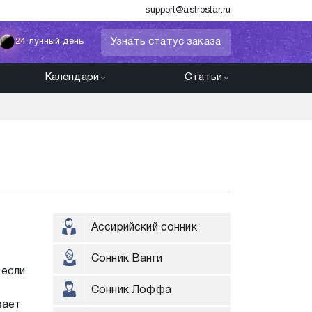
support@astrostar.ru
Узнать статус заказа
24 лунный день
Календари
Статьи
Ассирийский сонник
Сонник Ванги
 если
Сонник Лоффа
вает