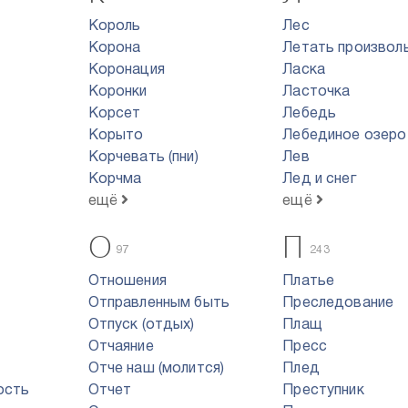
Король
Лес
Корона
Летать произвол
Коронация
Ласка
Коронки
Ласточка
Корсет
Лебедь
Корыто
Лебединое озеро
Корчевать (пни)
Лев
Корчма
Лед и снег
ещё
ещё
О
П
97
243
Отношения
Платье
Отправленным быть
Преследование
Отпуск (отдых)
Плащ
Отчаяние
Пресс
Отче наш (молится)
Плед
ость
Отчет
Преступник