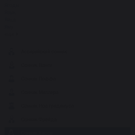
Ягоды
Язык
Яйца
Яму
ещё
Ассирийский сонник
Сонник Ванги
Сонник Лоффа
Сонник Миллера
Сонник Нострадамуса
Сонник Фрейда
Сонник Хассе