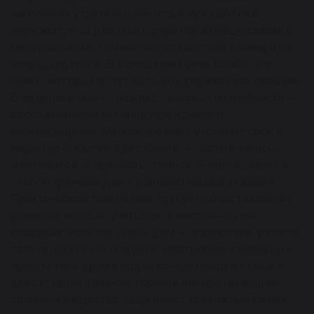
накопления утратили ценность и нуждаются в
пересмотре. В деловой сфере образ чаще связан с
материальными темами: запас капитала и резерв на
непредвиденное. В отношениях речь о заботе и
опеке, которые могут быть поддержкой или оковами.
В здоровье жир отражает телесные потребности —
восстановление или предупреждение о
перенасыщении. Мелкие признаки уточняют срок и
характер событий: цвет (белое — чистые запасы,
желтоватое — зрелость, тёмное — порча), запах и
способ хранения дают дополнительные указания.
Практическое толкование требует сопоставления с
реальной жизнью: учитывайте место — кухня,
кладовая, поле или чужой дом — и действие: режете,
топите, едите или отдаёте. Настроение сновидца и
присутствие других людей конкретизируют смысл
для ситуации. Грязное, горелое или протекающее
топлёное вещество чаще несёт тревожный сигнал: