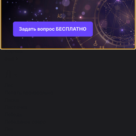
Король
Корона
Коронация
Коронки
Корсет
Корыто
Корчевать (пни)
Корчма
ещё
Л
65
Лес
Летать произвольно
Ласка
Ласточка
Лебедь
Лебединое озеро
Лев