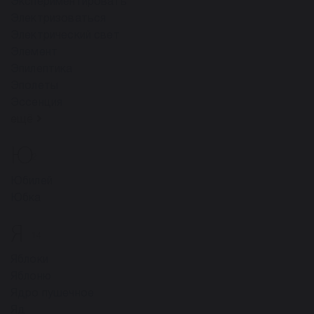
Экспериментировать
Электризоваться
Электрический свет
Элемент
Эпилептика
Эполеты
Эссенция
ещё
Ю
2
Юбилей
Юбка
Я
14
Яблоки
Яблоню
Ядро пyшeчнoe
Яд