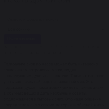
Найти значение »
А
Б
В
Г
Д
Е
Ё
Ж
З
И
Й
К
Л
М
Н
О
П
Р
С
Т
У
Ф
Х
Ц
Ч
Ш
Щ
Ы
Э
Ю
Я
Толкование снов по Хассе может быть интересно
поклонникам астрологии, магии, людям,
практикующим духовные практики. Толкователь снов
учитывает скрытый, еще не познанный мир. Это
подсказки духов, помогающих увидеть тайные знаки
в обычных вещах и дать необычные советы,
содержащиеся в бытовых снах. Это наше общение
посредством сна с силами, которые в обычной жизни