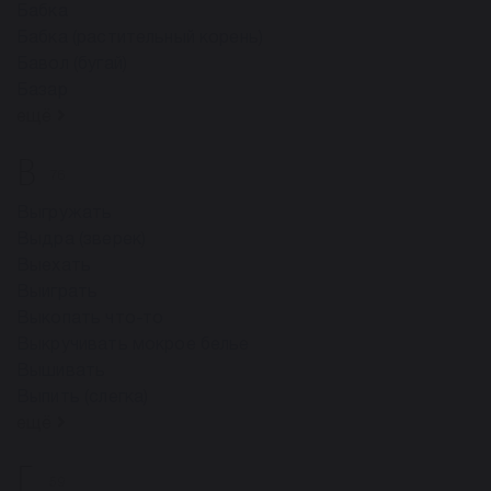
Бабка
Бабка (растительный корень)
Бавол (бугай)
Базар
ещё
В
76
Выгружать
Выдра (зверек)
Выехать
Выиграть
Выкопать что-то
Выкручивать мокрое белье
Вышивать
Выпить (слегка)
ещё
Г
59