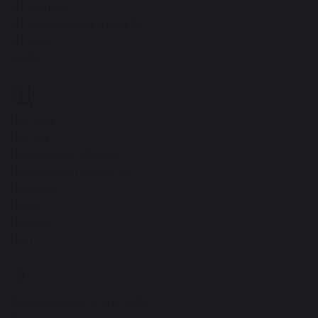
Штемпель
Штольня (вход в шахту)
Шторы
ещё
Щ
8
Щетина
Щетка
Щипцы (для орехов)
Щипцы (инструменты)
Щавель
Щеки
Щелок
Щит
Э
15
Экспедировать что-либо