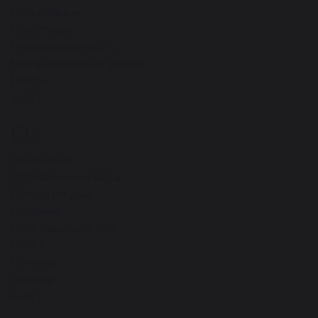
Нескромным
Несогласие
Несправедливость
Несправедливые упреки
Нефть
ещё
О
97
Отношения
Отправленным быть
Отпуск (отдых)
Отчаяние
Отче наш (молится)
Отчет
Отчизна
Офицер
ещё