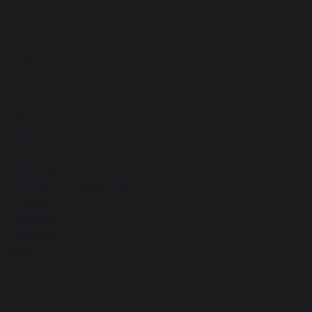
Репа
Ресторан
Рецепт
ещё
С
196
Село
Снег
Сторож
Сельдерей
Снежки (снеговые шары)
Страус
Селянина
Снимать
ещё
Т
86