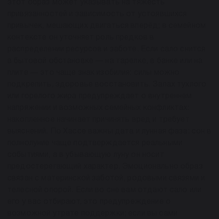
этот образ может указывать на тяжесть
привязанностей и зависимость от устоявшихся
привычек, мешающих двигаться вперёд; в семейном
контексте он уточняет роль предков в
распределении ресурсов и заботе. Если сало снится
в бытовой обстановке — на тарелке, в банке или на
плите — это чаще знак изобилия: силы можно
подкрепить, здоровье восстановить. Запах тухлого
или горелого жира предупреждает о внутреннем
напряжении и возможных семейных конфликтах:
накопленное начинает причинять вред и требует
выяснений. По Хассе важны дата и лунная фаза: сон в
полнолуние чаще подтверждается реальными
событиями, а в убывающую луну он носит
предостерегающий характер. Эмоционально образ
связан с материнской заботой, родовыми связями и
телесной опорой. Если во сне вам отдают сало или
его у вас отбирают, это предупреждение о
возможной утрате поддержки; если вы сами