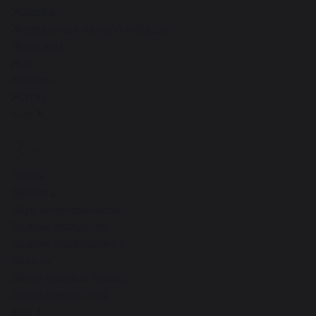
Жалоба
Жаловаться на кого-нибудь
Жандарм
Жар
Жасмин
Жатву
ещё
З
58
Зверь
Звонить
Звук колокольчиков
Здание (большое)
Здание разрушенное
Зевать
Зелье (разные травы)
Зелье (лекарства)
ещё