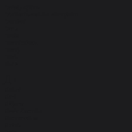
Горчицу кушать
Гобой (музыкальный инструмент)
Говядина
Горох
Голени
Голова сахару
Голову
Голод
ещё
Д
49
Деньги
Дети
Джунгли
Дикие животные
Диспропорции
Дождь