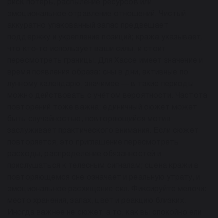
риск потерь, распыление ресурсов или
эмоциональное отравление отношений. Чистый
аккуратно упакованный запас предвещает
поддержку и укрепление позиций; кража указывает,
что кто‑то использует ваши силы, и стоит
пересмотреть границы. Для Хассе имеет значение и
время появления образа: сны в дни, активные по
лунному календарю, значимее — в такие периоды
можно действовать с учётом вероятности. Частота
повторений тоже важна: единичный сюжет может
быть случайностью, повторяющийся мотив
заслуживает практического внимания. Если сюжет
повторяется, это приглашение пересмотреть
расходы, распределение обязанностей и
прислушаться к телесным сигналам; сцена кражи в
повторяющемся сне означает и реальную утрату, и
эмоциональное расхищение сил. Фиксируйте мелочи:
место хранения, запах, цвет и реакцию близких.
Иногда важнее не сюжет, а то, как вы спокойно ели