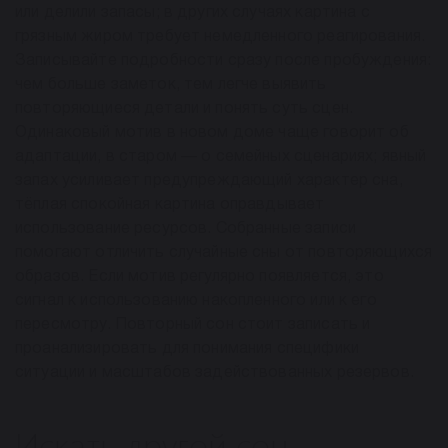
или делили запасы; в других случаях картина с
грязным жиром требует немедленного реагирования.
Записывайте подробности сразу после пробуждения:
чем больше заметок, тем легче выявить
повторяющиеся детали и понять суть сцен.
Одинаковый мотив в новом доме чаще говорит об
адаптации, в старом — о семейных сценариях; явный
запах усиливает предупреждающий характер сна,
тёплая спокойная картина оправдывает
использование ресурсов. Собранные записи
помогают отличить случайные сны от повторяющихся
образов. Если мотив регулярно появляется, это
сигнал к использованию накопленного или к его
пересмотру. Повторный сон стоит записать и
проанализировать для понимания специфики
ситуации и масштабов задействованных резервов.
Искать другой сон