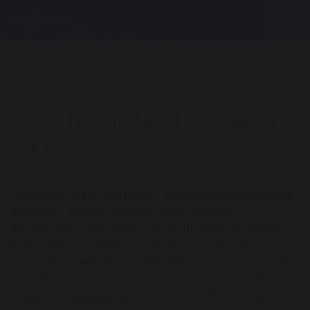
Главная
Сонники
Сонник Хассе
Сало (топленое)
Сало (топленое) - Сонник
Хассе
Счастье в любви; греть его - будущее полно надежд;
покупать - имеешь врагов среди женщин.
Рассмотрим толкование сна подробнее. В соннике
Хассе образ топлёного сала многослоен. Он
отсылает к запасам и домашним ресурсам — к тому,
что обеспечивает уют и безопасность, передаётся в
семье и поддерживает телесность. В то же время