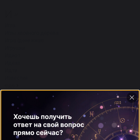
И
46
Игла
Иглы хвойного дерева
Игра (денежная)
Игрушки
Идиот
Идеал
Идти
Известия
ещё
Й
1
Йога
К
166