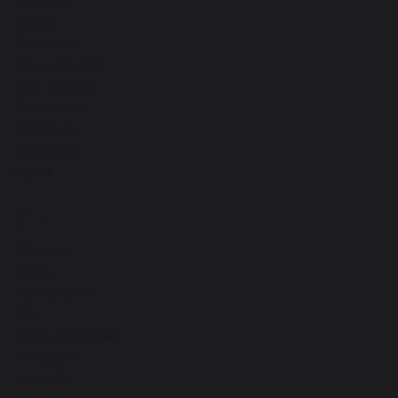
Таблица
Топор
Талисман
Танцмейстер
Торг (базар)
Танцевать
Торговец
Тараканы
ещё
У
51
Убегать
Убить
Увеселение
Угли
Уголь каменный
Угольщик
Усадьба