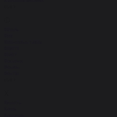
Уголовный чиновник
ещё
Ф
32
Фитиль
Флаг
Фланеливые туфли
Флейта
Флирт
Фокусник
Фонарь
Фонтан
ещё
Х
25
Хлопоты
Хмель
Художник