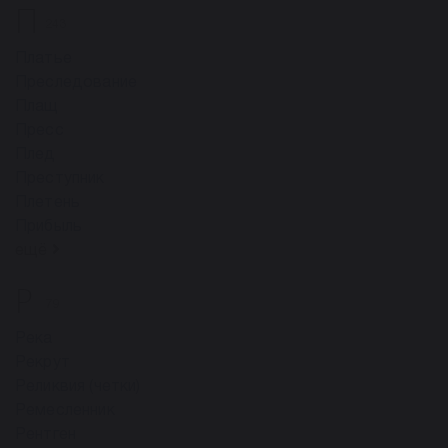
П
243
Платье
Преследование
Плащ
Пресс
Плед
Преступник
Плетень
Прибыль
ещё
Р
79
Река
Рекрут
Реликвия (четки)
Ремесленник
Рентген