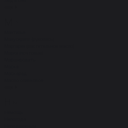
Лед и снег
ещё
М
101
Мантилья
Манускрипт (рукопись)
Маргарин (растительное масло)
Марки (почтовые)
Маршировать
Маска
Маскарад
Масло оливковое
ещё
Н
59
Немощь
Непогода
Неподвижным