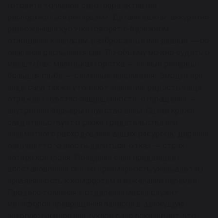
готовите топлёное сало, пора активнее
распоряжаться резервами. Детали важны: аккуратно
разложенные кусочки говорят о бережном
отношении к запасам, разбросанные или рваные — об
опасении распыления сил. По объёму можно судить о
масштабах: маленькая горстка — личные резервы,
большая глыба — семейные накопления. Эмоции при
виде сала также уточняют значение: радость чаще
отражает чувство защищённости, отвращение —
внутренние барьеры и чувство вины. Сцена кражи
свидетельствует о риске предательства или
незаметного расходования ваших ресурсов; дарение
означает готовность делиться, отказ — страх
потери контроля. Поедание сала предвещает
восстановление сил, но чрезмерность указывает на
привязанность к комфортам и нежелание перемен.
Процесс топления и отделения масла служит
метафорой превращения запасов в движущую
энергию; горелое или тухлое сало показывает, что