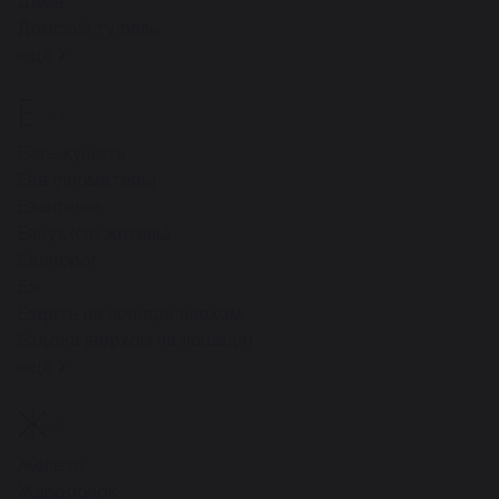
Дама
Дамский туфель
ещё
Е
11
Есть,кушать
Ева (проматерь)
Евангелие
Евнух (служитель)
Единорог
Еж
Ездить на лошади верхом
Ездока (верхом на лошади)
ещё
Ж
26
Железо
Жаворонок