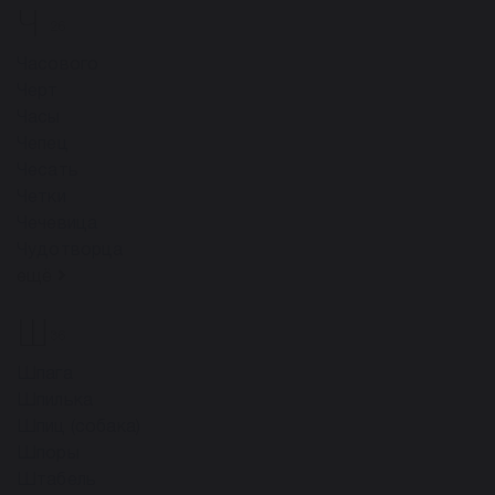
Ч
26
Часового
Черт
Часы
Чепец
Чесать
Четки
Чечевица
Чудотворца
ещё
Ш
36
Шпага
Шпилька
Шпиц (собака)
Шпоры
Штабель