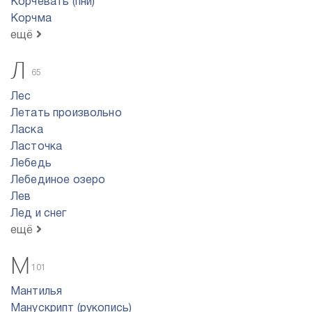
Корчевать (пни)
Корчма
ещё
Л
65
Лес
Летать произвольно
Ласка
Ласточка
Лебедь
Лебединое озеро
Лев
Лед и снег
ещё
М
101
Мантилья
Манускрипт (рукопись)