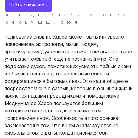
Найти значение »
А
Б
В
Г
Д
Е
Ё
Ж
З
И
Й
К
Л
М
Н
О
П
Р
С
Т
У
Ф
Х
Ц
Ч
Ш
Щ
Ы
Э
Ю
Я
Толкование снов по Хассе может быть интересно
поклонникам астрологии, магии, людям,
практикующим духовные практики. Толкователь снов
учитывает скрытый, еще не познанный мир. Это
подсказки духов, помогающих увидеть тайные знаки
в обычных вещах и дать необычные советы,
содержащиеся в бытовых снах. Это наше общение
посредством сна с силами, которые в обычной жизни
являются нашими проводниками и помощниками.
Медиум мисс Хассе пользуется большим
авторитетом среди тех, кто занимается
толкованием сном. Особенность этого сонника
заключается в том, что в нем анализируются не
символы снов, а даты, когда приснился сон.