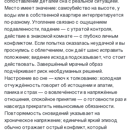
сопоставлении деталей сна с реальной ситуацией.
Место имеет значение: самоубийство на высоте, у
воды или в собственной квартире интерпретируется
по‑разному. Утопление связано с ощущением
подавленности, падение — с утратой контроля,
действие в знакомой комнате — с глубоко личным
конфликтом. Если попытка оказалась неудачной и вы
проснулись с облегчением, сон даёт шанс исправить
положение; видение исхода подсказывает, что стоит
действовать. Завершённый мрачный образ
подчёркивает риск необдуманных решений.
Настроение во сне — ключ к толкованию: холодная
отчуждённость говорит об истощении и апатии,
паника и страх — о вовлечённости в напряжённые
отношения, спокойное принятие — о готовности раз и
навсегда прекратить невыносимые обязанности.
Повторяемость сновидений указывает на
хроническое напряжение; единичный яркий эпизод
обычно отражает острый конфликт, который