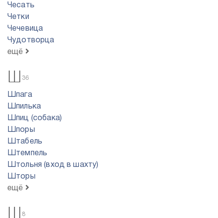
Чесать
Четки
Чечевица
Чудотворца
ещё
Ш
36
Шпага
Шпилька
Шпиц (собака)
Шпоры
Штабель
Штемпель
Штольня (вход в шахту)
Шторы
ещё
Щ
8