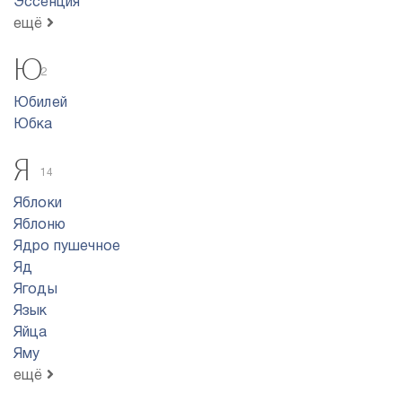
Эссенция
ещё
Ю
2
Юбилей
Юбка
Я
14
Яблоки
Яблоню
Ядро пyшeчнoe
Яд
Ягоды
Язык
Яйца
Яму
ещё