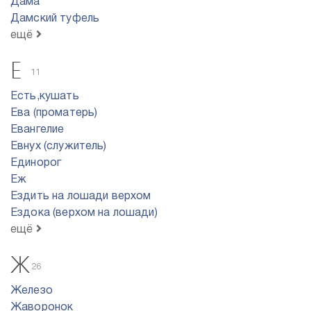
Дама
Дамский туфель
ещё
Е
11
Есть,кушать
Ева (проматерь)
Евангелие
Евнух (служитель)
Единорог
Еж
Ездить на лошади верхом
Ездока (верхом на лошади)
ещё
Ж
26
Железо
Жаворонок