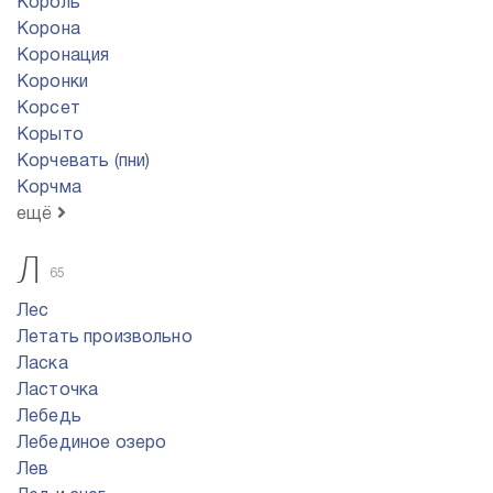
Король
Корона
Коронация
Коронки
Корсет
Корыто
Корчевать (пни)
Корчма
ещё
Л
65
Лес
Летать произвольно
Ласка
Ласточка
Лебедь
Лебединое озеро
Лев