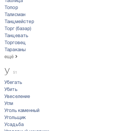
Таблица
Топор
Талисман
Танцмейстер
Торг (базар)
Танцевать
Торговец
Тараканы
ещё
У
51
Убегать
Убить
Увеселение
Угли
Уголь каменный
Угольщик
Усадьба