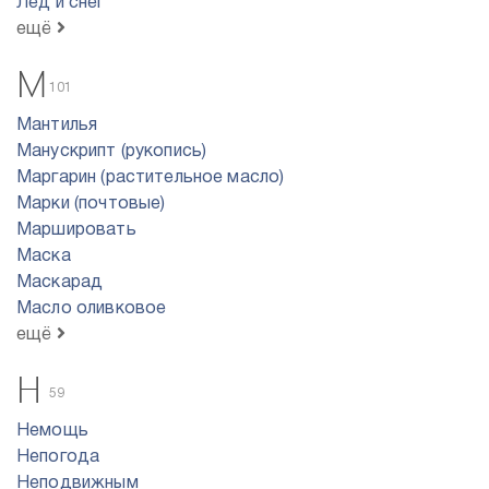
Лед и снег
ещё
М
101
Мантилья
Манускрипт (рукопись)
Маргарин (растительное масло)
Марки (почтовые)
Маршировать
Маска
Маскарад
Масло оливковое
ещё
Н
59
Немощь
Непогода
Неподвижным