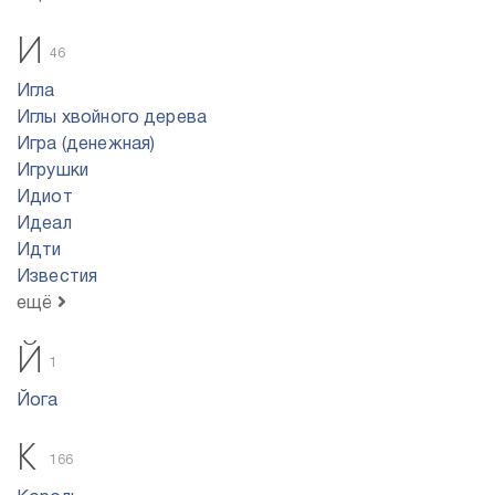
И
46
Игла
Иглы хвойного дерева
Игра (денежная)
Игрушки
Идиот
Идеал
Идти
Известия
ещё
Й
1
Йога
К
166