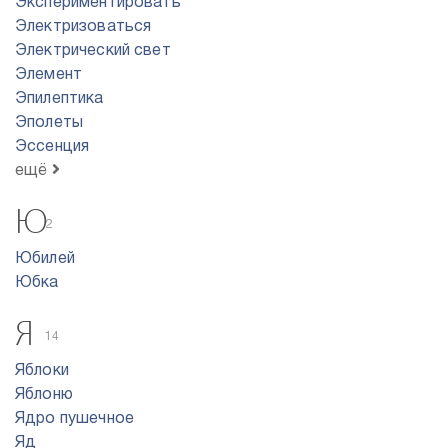
Экспериментировать
Электризоваться
Электрический свет
Элемент
Эпилептика
Эполеты
Эссенция
ещё
Ю
2
Юбилей
Юбка
Я
14
Яблоки
Яблоню
Ядро пyшeчнoe
Яд