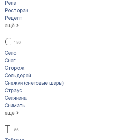
Репа
Ресторан
Рецепт
ещё
С
196
Село
Снег
Сторож
Сельдерей
Снежки (снеговые шары)
Страус
Селянина
Снимать
ещё
Т
86