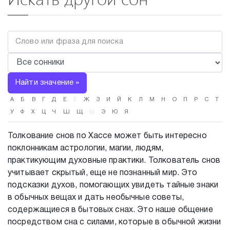
Найти значение »
А
Б
В
Г
Д
Е
Ё
Ж
З
И
Й
К
Л
М
Н
О
П
Р
С
Т
У
Ф
Х
Ц
Ч
Ш
Щ
Ы
Э
Ю
Я
Толкование снов по Хассе может быть интересно
поклонникам астрологии, магии, людям,
практикующим духовные практики. Толкователь снов
учитывает скрытый, еще не познанный мир. Это
подсказки духов, помогающих увидеть тайные знаки
в обычных вещах и дать необычные советы,
содержащиеся в бытовых снах. Это наше общение
посредством сна с силами, которые в обычной жизни