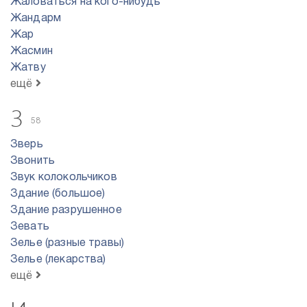
Жаловаться на кого-нибудь
Жандарм
Жар
Жасмин
Жатву
ещё
З
58
Зверь
Звонить
Звук колокольчиков
Здание (большое)
Здание разрушенное
Зевать
Зелье (разные травы)
Зелье (лекарства)
ещё