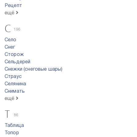
Рецепт
ещё
С
196
Село
Снег
Сторож
Сельдерей
Снежки (снеговые шары)
Страус
Селянина
Снимать
ещё
Т
86
Таблица
Топор