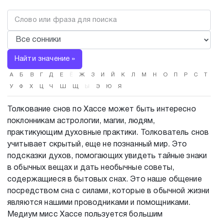
Найти значение »
А
Б
В
Г
Д
Е
Ё
Ж
З
И
Й
К
Л
М
Н
О
П
Р
С
Т
У
Ф
Х
Ц
Ч
Ш
Щ
Ы
Э
Ю
Я
Толкование снов по Хассе может быть интересно
поклонникам астрологии, магии, людям,
практикующим духовные практики. Толкователь снов
учитывает скрытый, еще не познанный мир. Это
подсказки духов, помогающих увидеть тайные знаки
в обычных вещах и дать необычные советы,
содержащиеся в бытовых снах. Это наше общение
посредством сна с силами, которые в обычной жизни
являются нашими проводниками и помощниками.
Медиум мисс Хассе пользуется большим