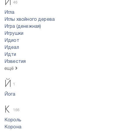
И
46
Игла
Иглы хвойного дерева
Игра (денежная)
Игрушки
Идиот
Идеал
Идти
Известия
ещё
Й
1
Йога
К
166
Король
Корона