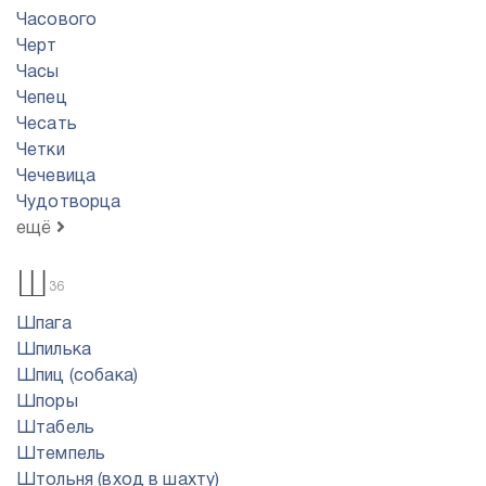
Часового
Черт
Часы
Чепец
Чесать
Четки
Чечевица
Чудотворца
ещё
Ш
36
Шпага
Шпилька
Шпиц (собака)
Шпоры
Штабель
Штемпель
Штольня (вход в шахту)