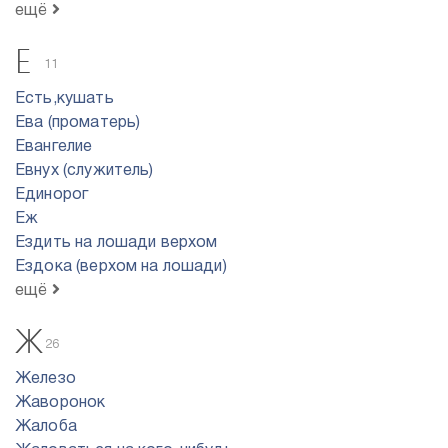
ещё
Е
11
Есть,кушать
Ева (проматерь)
Евангелие
Евнух (служитель)
Единорог
Еж
Ездить на лошади верхом
Ездока (верхом на лошади)
ещё
Ж
26
Железо
Жаворонок
Жалоба