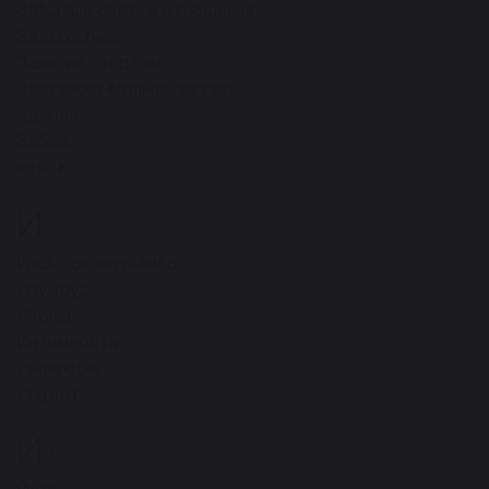
Забытые связи и отношения
Задыхаться
Занятия спортом
Застежка-молния, зиппер
Здание
Зебра
ещё
И
6
Избыток чего-либо
Изумруд
Иконы
Интимность
Инфекция
Инцест
Й
1