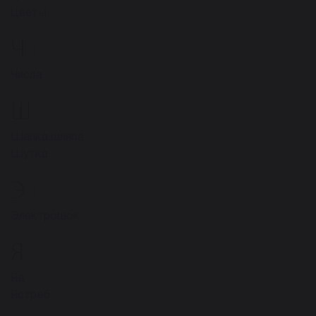
Цветы
Ч
1
Числа
Ш
2
Шапка,шляпа
Шутка
Э
1
Электрошок
Я
2
Яд
Ястреб