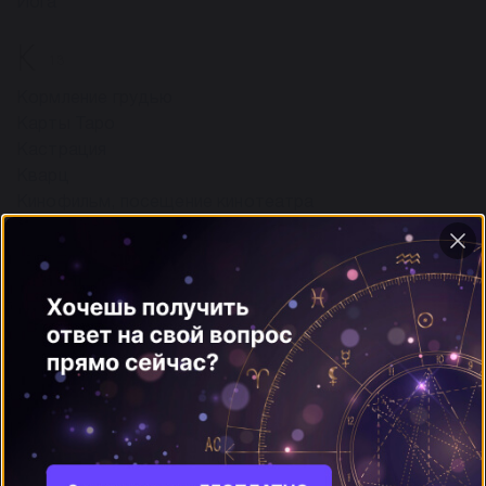
Йога
К
13
Кормление грудью
Карты Таро
Кастрация
Кварц
Кинофильм, посещение кинотеатра
Компас
Корабли и лодки
Коронованные особы
ещё
Л
5
Леопард
Лестница
Лиса
Ложь