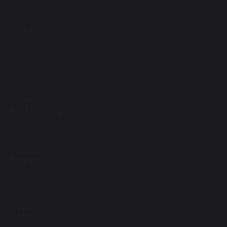
Путешествие
Парки отдыха и карнавалы
ещё
Р
11
Рогатые животные
Рубин
Рождение
Растения
Расщелина, каньон
Разлука
Рассказ
Ребенок
ещё
С
21
Сфинкс
Сон, спать