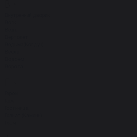
В
8
Внутренний дворик
Волк
Вода
Вертолет
Ведьма(Колдун)
Весла
Водоем
Ворота
Г
5
Герой
Горы
Гостиница
Гранат (Камень)
Гром