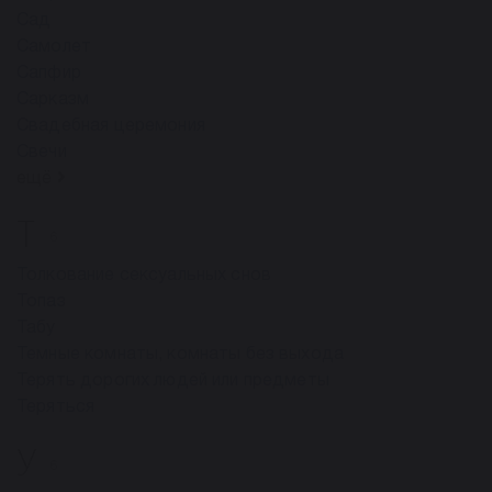
Сад
Самолет
Сапфир
Сарказм
Свадебная церемония
Свечи
ещё
Т
6
Толкование сексуальных снов
Топаз
Табу
Темные комнаты, комнаты без выхода
Терять дорогих людей или предметы
Теряться
У
6