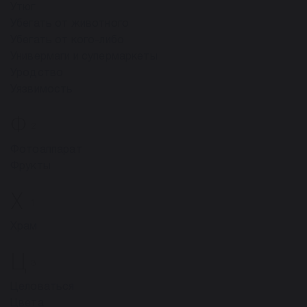
Утюг
Убегать от животного
Убегать от кого-либо
Универмаги и супермаркеты
Уродство
Уязвимость
Ф
2
Фотоаппарат
Фрукты
Х
1
Храм
Ц
3
Целоваться
Цвета