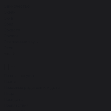
Одиночество
Океан
Окна
Орел
Оркестр
Оружие
Отдаленные звуки
Отец
ещё
П
27
Пешая прогулка
Походы
Приемные родители или дети
Пища
Покидать
Препятствия