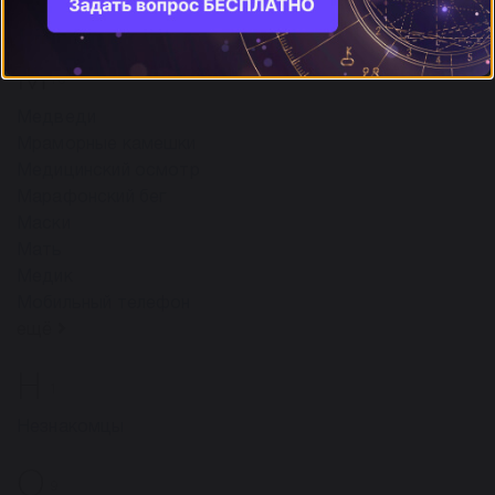
Луна
М
10
Медведи
Мраморные камешки
Медицинский осмотр
Марафонский бег
Маски
Мать
Медик
Мобильный телефон
ещё
Н
1
Незнакомцы
О
9