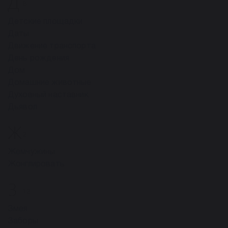
Д
8
Детские площадки
Даты
Движение транспорта
День рождения
Дом
Домашние животные
Духовный наставник
Дьявол
Ж
2
Жемчужины
Жонглировать
З
12
Змея
Заборы