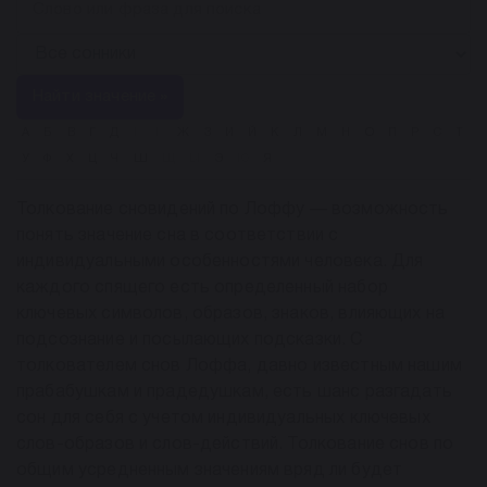
Найти значение »
А
Б
В
Г
Д
Е
Ё
Ж
З
И
Й
К
Л
М
Н
О
П
Р
С
Т
У
Ф
Х
Ц
Ч
Ш
Щ
Ы
Э
Ю
Я
Толкование сновидений по Лоффу — возможность
понять значение сна в соответствии с
индивидуальными особенностями человека. Для
каждого спящего есть определенный набор
ключевых символов, образов, знаков, влияющих на
подсознание и посылающих подсказки. С
толкователем снов Лоффа, давно известным нашим
прабабушкам и прадедушкам, есть шанс разгадать
сон для себя с учетом индивидуальных ключевых
слов-образов и слов-действий. Толкование снов по
общим усредненным значениям вряд ли будет