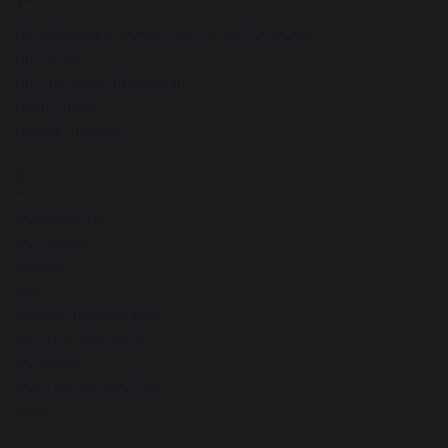
5
Апокалипсис, конец света, катаклизмы
Автобус
Автомобили (Машины)
Ампутация
Анима, анимус
Б
10
Бриллианты
Больница
Багаж
Бег
Берилл (Аквамарин)
Биться, драться
Болезнь
Братья или сестры
ещё